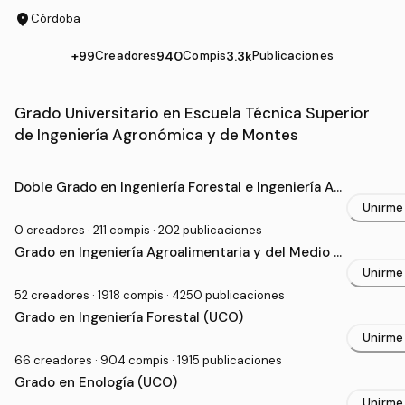
location_on
Córdoba
+99
Creadores
940
Compis
3.3k
Publicaciones
Comunidades de Escuela Técnica Superior de Ingenier
Grado Universitario en Escuela Técnica Superior
de Ingeniería Agronómica y de Montes
Doble Grado en Ingeniería Forestal e Ingeniería Ag
rolimentaria y del Medio Rural (UCO)
Unirme
0 creadores · 211 compis · 202 publicaciones
Grado en Ingeniería Agroalimentaria y del Medio R
ural (UCO)
Unirme
52 creadores · 1918 compis · 4250 publicaciones
Grado en Ingeniería Forestal (UCO)
Unirme
66 creadores · 904 compis · 1915 publicaciones
Grado en Enología (UCO)
Unirme