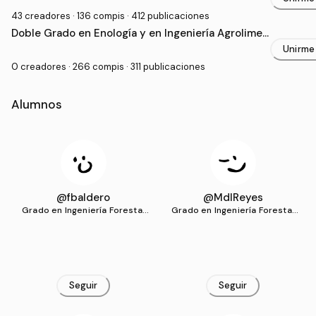
43 creadores · 136 compis · 412 publicaciones
Doble Grado en Enología y en Ingeniería Agrolimen
taria y del Medio Rural (UCO)
Unirme
0 creadores · 266 compis · 311 publicaciones
Alumnos
@fbaldero
@MdlReyes
Grado en Ingeniería Forestal
Grado en Ingeniería Forestal
(UCO)
(UCO)
Seguir
Seguir