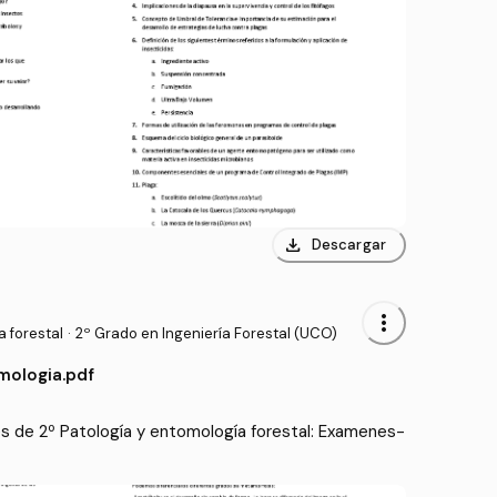
download
Descargar
more_vert
 forestal
·
2º Grado en Ingeniería Forestal (UCO)
ologia.pdf
 de 2º Patología y entomología forestal: Examenes-