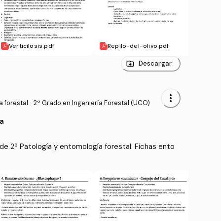
Verticilosis.pdf
Repilo-del-olivo.pdf
Chan
pdf
Descargar
more_vert
 forestal
·
2º Grado en Ingeniería Forestal (UCO)
a
e 2º Patología y entomología forestal: Fichas ento