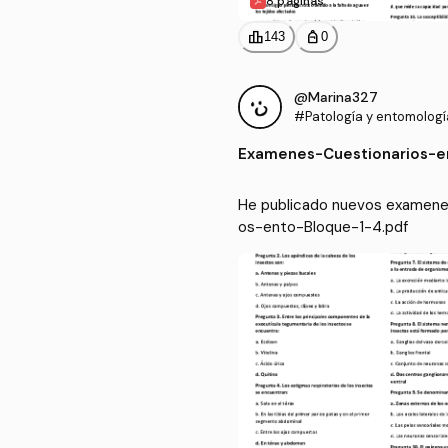
8 páginas
leaderboard
personal_bag
143
0
@Marina327
#Patología y entomología
Examenes
-
Cuestionarios-e
He publicado nuevos examenes 
os-ento-Bloque-1-4.pdf