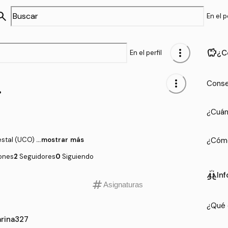
arch
En el pe
more_vert
savings
¿C
En el perfil
27
more_vert
Conse
¿Cuán
estal (UCO)
...mostrar más
¿Cómo
iones
2
Seguidores
0
Siguiendo
cheer
In
tag
Asignaturas
¿Qué 
arina327