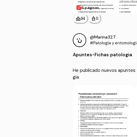
6 páginas
leaderboard
personal_bag
94
0
@Marina327
#Patología y entomología
Apuntes
-
Fichas patologia
He publicado nuevos apuntes d
gia