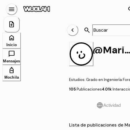
menu
se
note_add
chevron_left
search
home
Inicio
@Marina3
chat_bubble
Mensajes
personal_bag
Mochila
Estudios
:
Grado en Ingeniería For
105
Publicaciones
4.01k
Interacc
language
Actividad
Lista de publicaciones de M