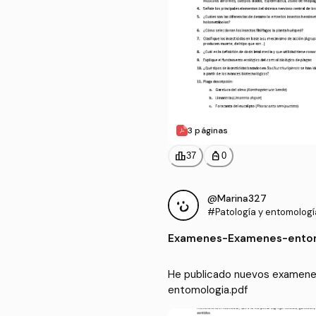
3 páginas
leaderboard
personal_bag
37
0
@Marina327
#Patología y entomología
Examenes
-
Examenes-entom
He publicado nuevos examenes
entomologia.pdf