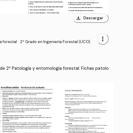
download
Descargar
more_vert
 forestal
·
2º Grado en Ingeniería Forestal (UCO)
e 2º Patología y entomología forestal: Fichas patolo