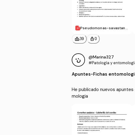
Pseudomonas-savastano
i-pv.pdf
leaderboard
personal_bag
39
0
@Marina327
#Patología y entomología
Apuntes
-
Fichas entomologi
He publicado nuevos apuntes d
mologia