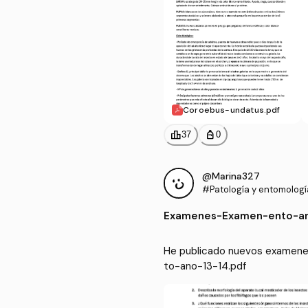
Coroebus-undatus.pdf
leaderboard
personal_bag
37
0
@Marina327
#Patología y entomología
Examenes
-
Examen-ento-an
He publicado nuevos examenes
to-ano-13-14.pdf