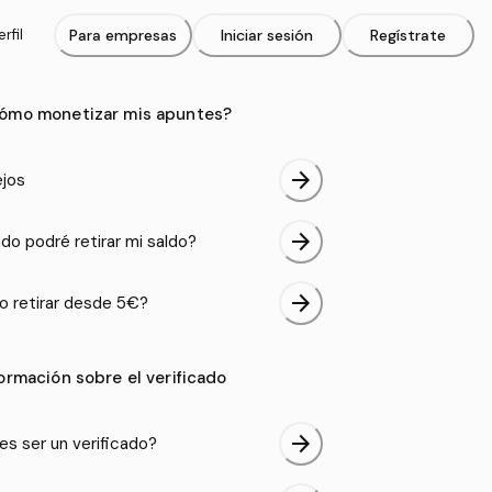
rfil
Para empresas
Iniciar sesión
Regístrate
ómo monetizar mis apuntes?
arrow_forward
jos
arrow_forward
do podré retirar mi saldo?
arrow_forward
 retirar desde 5€?
formación sobre el verificado
arrow_forward
es ser un verificado?