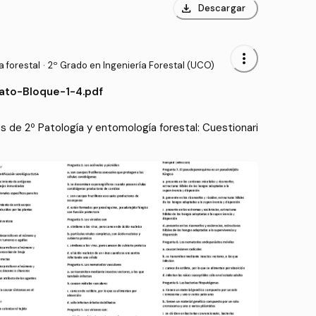
download
Descargar
more_vert
 forestal
·
2º Grado en Ingeniería Forestal (UCO)
ato-Bloque-1-4.pdf
de 2º Patología y entomología forestal: Cuestionari