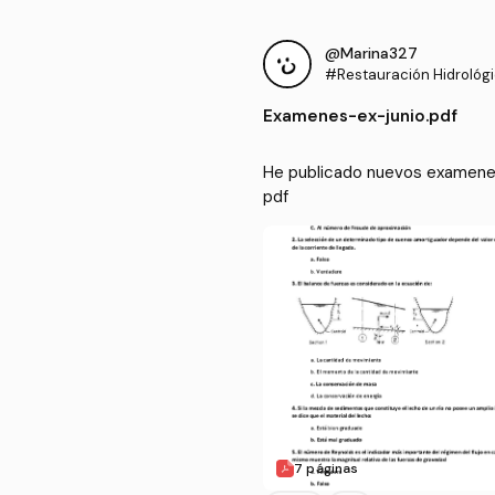
@Marina327
#Restauración Hidrológi
Examenes
-
ex-junio.pdf
He publicado nuevos examenes 
pdf
7 páginas