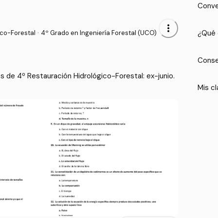
Conve
more_vert
¿Qué 
co-Forestal
·
4º Grado en Ingeniería Forestal (UCO)
Conse
de 4º Restauración Hidrológico-Forestal: ex-junio.
Mis cl