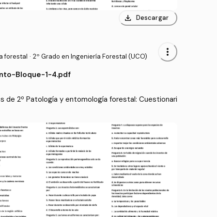
download
Descargar
more_vert
 forestal
·
2º Grado en Ingeniería Forestal (UCO)
nto-Bloque-1-4.pdf
de 2º Patología y entomología forestal: Cuestionari