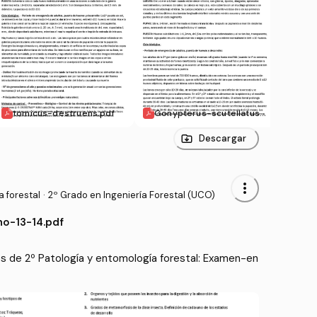
tomicus-destruens.pdf
Gonypterus-scutellatus.
Dryo
pdf
Descargar
more_vert
 forestal
·
2º Grado en Ingeniería Forestal (UCO)
o-13-14.pdf
 de 2º Patología y entomología forestal: Examen-en