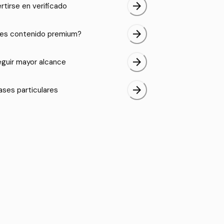
arrow_forward
rtirse en verificado
arrow_forward
es contenido premium?
arrow_forward
guir mayor alcance
arrow_forward
ases particulares