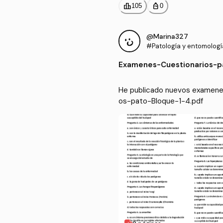
leaderboard
personal_bag
105
0
@Marina327
#Patología y entomología
Examenes
-
Cuestionarios-p
He publicado nuevos examenes 
os-pato-Bloque-1-4.pdf