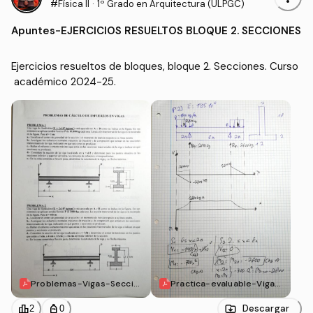
#Física II
·
1º Grado en Arquitectura (ULPGC)
Apuntes
-
EJERCICIOS RESUELTOS BLOQUE 2. SECCIONES
Ejercicios resueltos de bloques, bloque 2. Secciones. Curso
 académico 2024-25. 
Problemas-Vigas-Seccio
Practica-evaluable-Vigas
nes.pdf
-Secciones.pdf
leaderboard
personal_bag
Descargar
2
0