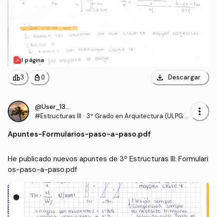
1 página
download
leaderboard
personal_bag
Descargar
3
0
@User_130540
more_vert
#Estructuras III
·
3º Grado en Arquitectura (ULPG
C)
Apuntes
-
Formularios-paso-a-paso.pdf
He publicado nuevos apuntes de 3º Estructuras III: Formulari
os-paso-a-paso.pdf