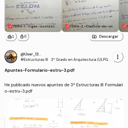
TEMA-1.-Vigas-isostatica
TEMA-2.-Elastica-de-una
s.pdf
-viga.pdf
leaderboard
personal_bag
Descargar
1
0
@User_130540
more_vert
#Estructuras III
·
3º Grado en Arquitectura (ULPG
C)
Apuntes
-
Formulario-estru-3.pdf
He publicado nuevos apuntes de 3º Estructuras III: Formulari
o-estru-3.pdf