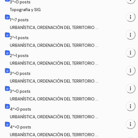
3
º
•
0
posts
Topografía y SIG
more_vert
1
º
•
7
posts
URBANÍSTICA, ORDENACIÓN DEL TERRITORIO Y
PROYECTOS DE URBANISMO I
more_vert
2
º
•
1
posts
URBANÍSTICA, ORDENACIÓN DEL TERRITORIO Y
PROYECTOS DE URBANISMO II
more_vert
2
º
•
1
posts
URBANÍSTICA, ORDENACIÓN DEL TERRITORIO Y
PROYECTOS DE URBANISMO III
more_vert
3
º
•
0
posts
URBANÍSTICA, ORDENACIÓN DEL TERRITORIO Y
PROYECTOS DE URBANISMO IV
more_vert
3
º
•
0
posts
URBANÍSTICA, ORDENACIÓN DEL TERRITORIO Y
PROYECTOS DE URBANISMO V
more_vert
4
º
•
0
posts
URBANÍSTICA, ORDENACIÓN DEL TERRITORIO Y
PROYECTOS DE URBANISMO VI
more_vert
4
º
•
0
posts
URBANÍSTICA, ORDENACIÓN DEL TERRITORIO Y