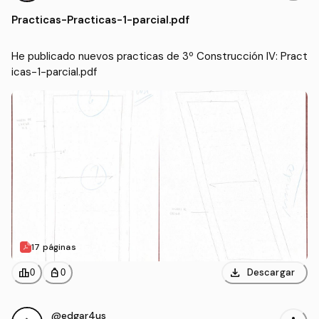
GC)
Practicas
-
Practicas-1-parcial.pdf
He publicado nuevos practicas de 3º Construcción IV: Pract
icas-1-parcial.pdf
17 páginas
download
leaderboard
personal_bag
Descargar
0
0
@edgar4us