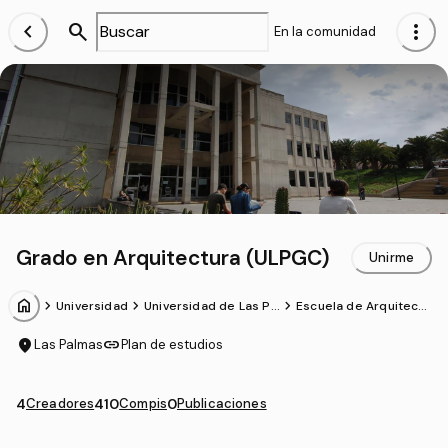
chevron_left
search
more_vert
En la comunidad
Grado en Arquitectura (ULPGC)
Unirme
home
chevron_forward
chevron_forward
chevron_forward
Universidad
Universidad de Las Pa
Escuela de Arquitectu
lmas de Gran Canaria
ra
location_on
link
Las Palmas
Plan de estudios
4
Creadores
410
Compis
0
Publicaciones