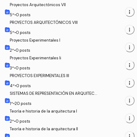
Proyectos Arquitectónicos VII
more_vert
5
º
•
0
posts
PROYECTOS ARQUITECTÓNICOS VIII
more_vert
5
º
•
0
posts
Proyectos Experimentales I
more_vert
2
º
•
0
posts
Proyectos Experimentales Ii
more_vert
3
º
•
0
posts
PROYECTOS EXPERIMENTALES III
more_vert
4
º
•
0
posts
SISTEMAS DE REPRESENTACIÓN EN ARQUITECT
URA
more_vert
1
º
•
20
posts
Teoría e historia de la arquitectura I
more_vert
2
º
•
0
posts
Teoría e historia de la arquitectura II
more_vert