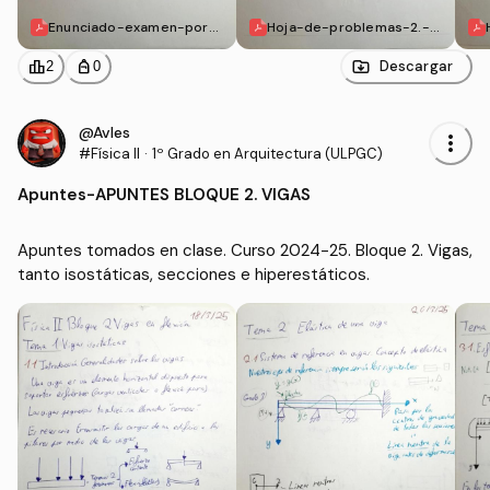
Enunciado-examen-por-
Hoja-de-problemas-2.-V
partes-Vigas-Isostaticas.
igas-Isostaticas.pdf
pdf
leaderboard
personal_bag
Descargar
2
0
@Avles
more_vert
#Física II
·
1º Grado en Arquitectura (ULPGC)
Apuntes
-
APUNTES BLOQUE 2. VIGAS
Apuntes tomados en clase. Curso 2024-25. Bloque 2. Vigas, 
tanto isostáticas, secciones e hiperestáticos. 