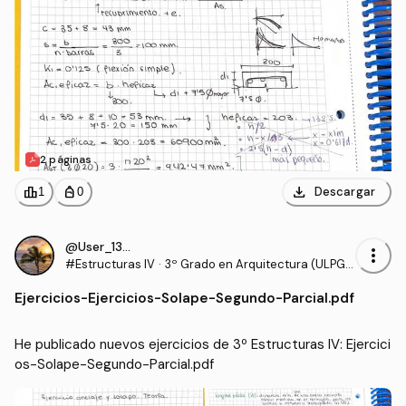
2 páginas
download
leaderboard
personal_bag
Descargar
1
0
@User_130540
more_vert
#Estructuras IV
·
3º Grado en Arquitectura (ULPG
C)
Ejercicios
-
Ejercicios-Solape-Segundo-Parcial.pdf
He publicado nuevos ejercicios de 3º Estructuras IV: Ejercici
os-Solape-Segundo-Parcial.pdf