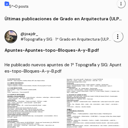
PROYECTOS DE URBANISMO VII
more_vert
5
º
•
0
posts
Últimas publicaciones de Grado en Arquitectura (ULPG
C)
@joajdr_
more_vert
#Topografía y SIG
·
1º Grado en Arquitectura (ULPG
C)
Apuntes
-
Apuntes-topo-Bloques-A-y-B.pdf
He publicado nuevos apuntes de 1º Topografía y SIG: Apunt
es-topo-Bloques-A-y-B.pdf