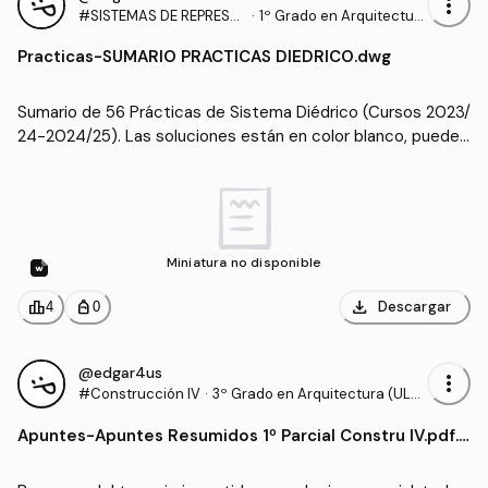
more_vert
#SISTEMAS DE REPRESE
·
1º Grado en Arquitectur
NTACIÓN EN ARQUITECT
a (ULPGC)
Practicas
-
SUMARIO PRACTICAS DIEDRICO.dwg
URA
Sumario de 56 Prácticas de Sistema Diédrico (Cursos 2023/
24-2024/25). Las soluciones están en color blanco, pueden 
no distinguirse bien si el fondo de AutoCad también está en 
blanco. 
Miniatura no disponible
download
leaderboard
personal_bag
Descargar
4
0
@edgar4us
more_vert
#Construcción IV
·
3º Grado en Arquitectura (ULP
GC)
Apuntes
-
Apuntes Resumidos 1º Parcial Constru IV.pdf.p
df