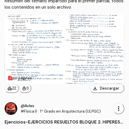
Resumen del temario impartido para el primer parcial, todos 
los contenidos en un solo archivo
20 páginas
download
leaderboard
personal_bag
Descargar
22
0
@Avles
more_vert
#Física II
·
1º Grado en Arquitectura (ULPGC)
Ejercicios
-
EJERCICIOS RESUELTOS BLOQUE 2. HIPEREST
ÁTICO