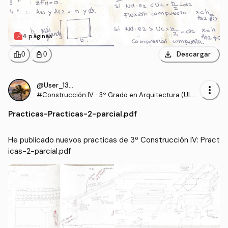
4 páginas
download
leaderboard
personal_bag
Descargar
0
0
@User_130540
more_vert
#Construcción IV
·
3º Grado en Arquitectura (ULP
GC)
Practicas
-
Practicas-2-parcial.pdf
He publicado nuevos practicas de 3º Construcción IV: Pract
icas-2-parcial.pdf