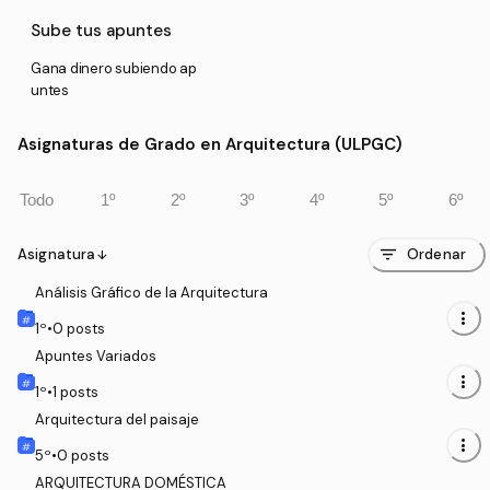
Sube tus apuntes
Gana dinero subiendo ap
untes
Asignaturas de Grado en Arquitectura (ULPGC)
Todo
1º
2º
3º
4º
5º
6º
filter_list
Asignatura
Ordenar
arrow_downward
Análisis Gráfico de la Arquitectura
more_vert
1
º
•
0
posts
Apuntes Variados
more_vert
1
º
•
1
posts
Arquitectura del paisaje
more_vert
5
º
•
0
posts
ARQUITECTURA DOMÉSTICA