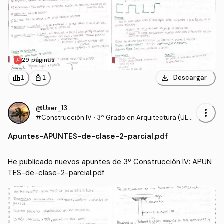
29 páginas
download
leaderboard
personal_bag
Descargar
1
1
@User_130540
more_vert
#Construcción IV
·
3º Grado en Arquitectura (ULP
GC)
Apuntes
-
APUNTES-de-clase-2-parcial.pdf
He publicado nuevos apuntes de 3º Construcción IV: APUN
TES-de-clase-2-parcial.pdf