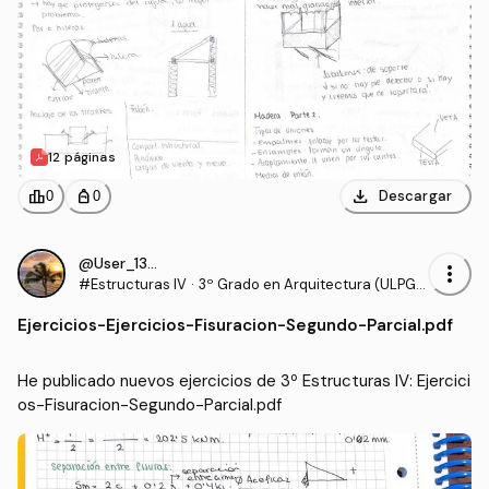
12 páginas
download
leaderboard
personal_bag
Descargar
0
0
@User_130540
more_vert
#Estructuras IV
·
3º Grado en Arquitectura (ULPG
C)
Ejercicios
-
Ejercicios-Fisuracion-Segundo-Parcial.pdf
He publicado nuevos ejercicios de 3º Estructuras IV: Ejercici
os-Fisuracion-Segundo-Parcial.pdf