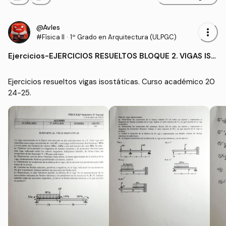
@Avles
more_vert
#Física II
·
1º Grado en Arquitectura (ULPGC)
Ejercicios
-
EJERCICIOS RESUELTOS BLOQUE 2. VIGAS ISO
STÁTICAS
Ejercicios resueltos vigas isostáticas. Curso académico 20
24-25.