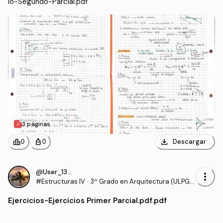
io-Segundo-Parcial.pdf
3 páginas
download
leaderboard
personal_bag
Descargar
0
0
@User_130540
more_vert
#Estructuras IV
·
3º Grado en Arquitectura (ULPG
C)
Ejercicios
-
Ejercicios Primer Parcial.pdf.pdf