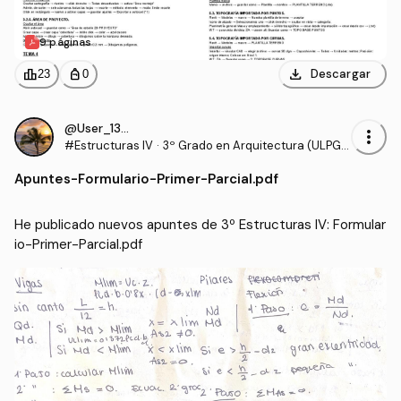
9 páginas
download
leaderboard
personal_bag
Descargar
23
0
@User_130540
more_vert
#Estructuras IV
·
3º Grado en Arquitectura (ULPG
C)
Apuntes
-
Formulario-Primer-Parcial.pdf
He publicado nuevos apuntes de 3º Estructuras IV: Formular
io-Primer-Parcial.pdf