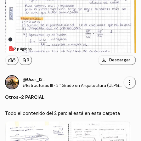
2 páginas
download
leaderboard
personal_bag
Descargar
5
0
@User_130540
more_vert
#Estructuras III
·
3º Grado en Arquitectura (ULPG
C)
Otros
-
2 PARCIAL
Todo el contenido del 2 parcial está en esta carpeta