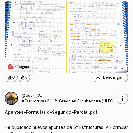
12 páginas
download
leaderboard
personal_bag
Descargar
0
0
@User_130540
more_vert
#Estructuras IV
·
3º Grado en Arquitectura (ULPG
C)
Apuntes
-
Formulario-Segundo-Parcial.pdf
He publicado nuevos apuntes de 3º Estructuras IV: Formular