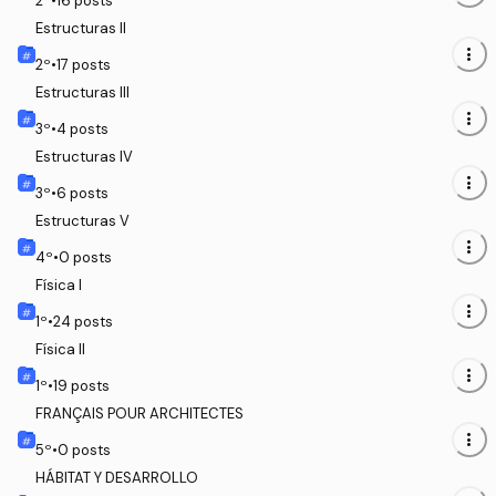
2
º
•
16
posts
Estructuras II
more_vert
2
º
•
17
posts
Estructuras III
more_vert
3
º
•
4
posts
Estructuras IV
more_vert
3
º
•
6
posts
Estructuras V
more_vert
4
º
•
0
posts
Física I
more_vert
1
º
•
24
posts
Física II
more_vert
1
º
•
19
posts
FRANÇAIS POUR ARCHITECTES
more_vert
5
º
•
0
posts
HÁBITAT Y DESARROLLO