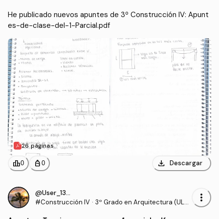
He publicado nuevos apuntes de 3º Construcción IV: Apunt
es-de-clase-del-1-Parcial.pdf
26 páginas
download
leaderboard
personal_bag
Descargar
0
0
@User_130540
more_vert
#Construcción IV
·
3º Grado en Arquitectura (ULP
GC)