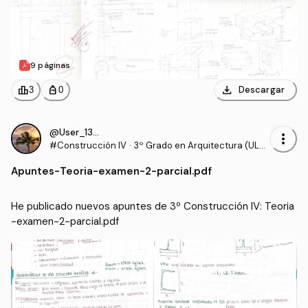
9 páginas
download
leaderboard
personal_bag
Descargar
3
0
@User_130540
more_vert
#Construcción IV
·
3º Grado en Arquitectura (ULP
GC)
Apuntes
-
Teoria-examen-2-parcial.pdf
He publicado nuevos apuntes de 3º Construcción IV: Teoria
-examen-2-parcial.pdf