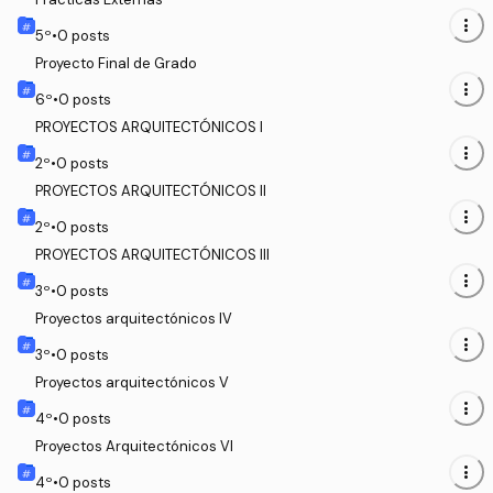
more_vert
5
º
•
0
posts
Proyecto Final de Grado
more_vert
6
º
•
0
posts
PROYECTOS ARQUITECTÓNICOS I
more_vert
2
º
•
0
posts
PROYECTOS ARQUITECTÓNICOS II
more_vert
2
º
•
0
posts
PROYECTOS ARQUITECTÓNICOS III
more_vert
3
º
•
0
posts
Proyectos arquitectónicos IV
more_vert
3
º
•
0
posts
Proyectos arquitectónicos V
more_vert
4
º
•
0
posts
Proyectos Arquitectónicos VI
more_vert
4
º
•
0
posts