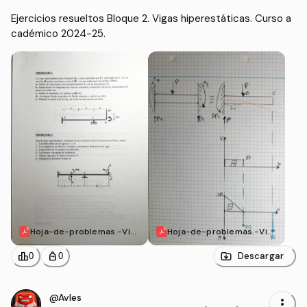
Ejercicios resueltos Bloque 2. Vigas hiperestáticas. Curso a
cadémico 2024-25. 
Hoja-de-problemas.-Vig
Hoja-de-problemas.-Vig
as-Hiperestaticas-PT1.pd
as-Hiperestaticas-PT2.p
f
df
leaderboard
personal_bag
Descargar
0
0
@Avles
more_vert