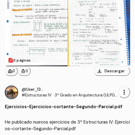
5 páginas
download
leaderboard
personal_bag
Descargar
0
0
@User_130540
more_vert
#Estructuras IV
·
3º Grado en Arquitectura (ULPG
C)
Ejercicios
-
Ejercicios-cortante-Segundo-Parcial.pdf
He publicado nuevos ejercicios de 3º Estructuras IV: Ejercici
os-cortante-Segundo-Parcial.pdf