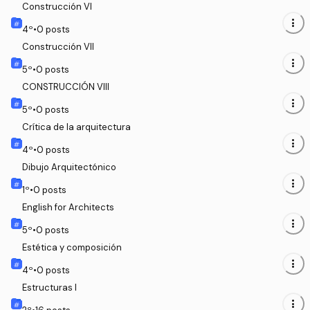
Construcción VI
more_vert
4
º
•
0
posts
Construcción VII
more_vert
5
º
•
0
posts
CONSTRUCCIÓN VIII
more_vert
5
º
•
0
posts
Crítica de la arquitectura
more_vert
4
º
•
0
posts
Dibujo Arquitectónico
more_vert
1
º
•
0
posts
English for Architects
more_vert
5
º
•
0
posts
Estética y composición
more_vert
4
º
•
0
posts
Estructuras I
more_vert