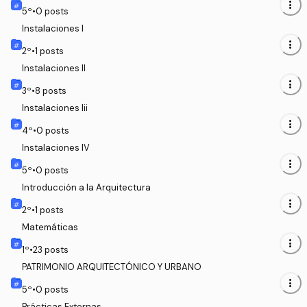
more_vert
5
º
•
0
posts
Instalaciones I
more_vert
2
º
•
1
posts
Instalaciones II
more_vert
3
º
•
8
posts
Instalaciones Iii
more_vert
4
º
•
0
posts
Instalaciones IV
more_vert
5
º
•
0
posts
Introducción a la Arquitectura
more_vert
2
º
•
1
posts
Matemáticas
more_vert
1
º
•
23
posts
PATRIMONIO ARQUITECTÓNICO Y URBANO
more_vert
5
º
•
0
posts
Prácticas Externas