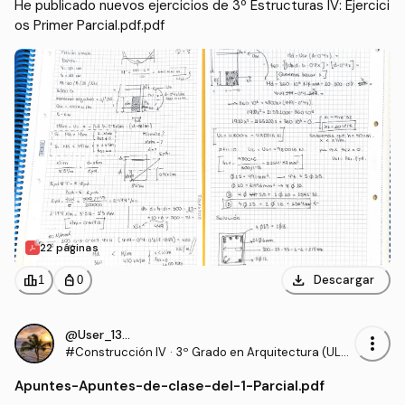
He publicado nuevos ejercicios de 3º Estructuras IV: Ejercici
os Primer Parcial.pdf.pdf
22 páginas
download
leaderboard
personal_bag
Descargar
1
0
@User_130540
more_vert
#Construcción IV
·
3º Grado en Arquitectura (ULP
GC)
Apuntes
-
Apuntes-de-clase-del-1-Parcial.pdf