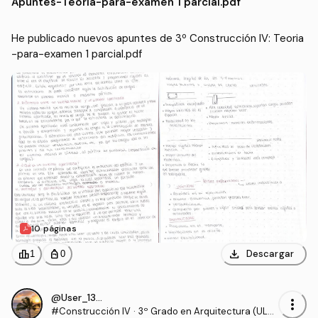
Apuntes
-
Teoria-para-examen 1 parcial.pdf
He publicado nuevos apuntes de 3º Construcción IV: Teoria
-para-examen 1 parcial.pdf
10 páginas
download
leaderboard
personal_bag
Descargar
1
0
@User_130540
more_vert
#Construcción IV
·
3º Grado en Arquitectura (ULP