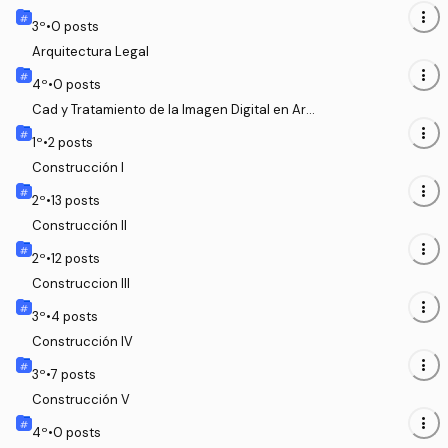
more_vert
3
º
•
0
posts
Arquitectura Legal
more_vert
4
º
•
0
posts
Cad y Tratamiento de la Imagen Digital en Arq
uitectura
more_vert
1
º
•
2
posts
Construcción I
more_vert
2
º
•
13
posts
Construcción II
more_vert
2
º
•
12
posts
Construccion III
more_vert
3
º
•
4
posts
Construcción IV
more_vert
3
º
•
7
posts
Construcción V
more_vert
4
º
•
0
posts