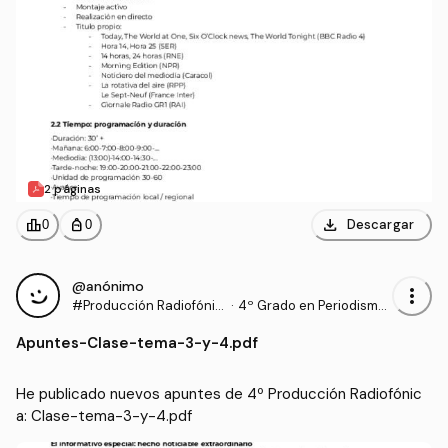
2 páginas
download
leaderboard
personal_bag
Descargar
0
0
@anónimo
more_vert
#Producción Radiofónic
·
4º Grado en Periodismo
a
(UNAV)
Apuntes
-
Clase-tema-3-y-4.pdf
He publicado nuevos apuntes de 4º Producción Radiofónic
a: Clase-tema-3-y-4.pdf