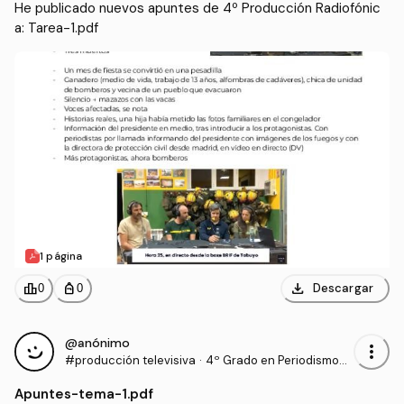
He publicado nuevos apuntes de 4º Producción Radiofónic
a: Tarea-1.pdf
1 página
download
leaderboard
personal_bag
Descargar
0
0
@anónimo
more_vert
#producción televisiva
·
4º Grado en Periodismo
(UNAV)
Apuntes
-
tema-1.pdf