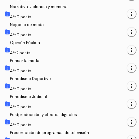
Narrativa, violencia y memoria
more_vert
4
º
•
0
posts
Negocio de moda
more_vert
4
º
•
0
posts
Opinión Pública
more_vert
4
º
•
2
posts
Pensar la moda
more_vert
4
º
•
0
posts
Periodismo Deportivo
more_vert
4
º
•
0
posts
Periodismo Judicial
more_vert
4
º
•
0
posts
Postproducción y efectos digitales
more_vert
4
º
•
0
posts
Presentación de programas de televisión