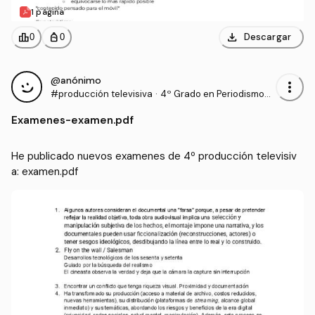
1 página
download
leaderboard
personal_bag
Descargar
0
0
@anónimo
more_vert
#producción televisiva
·
4º Grado en Periodismo
(UNAV)
Examenes
-
examen.pdf
He publicado nuevos examenes de 4º producción televisiv
a: examen.pdf