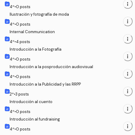
more_vert
4
º
•
0
posts
Ilustración y fotografía de moda
more_vert
4
º
•
0
posts
Internal Communication
more_vert
4
º
•
4
posts
Introducción a la Fotografía
more_vert
4
º
•
0
posts
Introducción a la posproducción audiovisual
more_vert
4
º
•
0
posts
Introducción a la Publicidad y las RRPP
more_vert
2
º
•
3
posts
Introducción al cuento
more_vert
4
º
•
0
posts
Introducción al fundraising
more_vert
4
º
•
0
posts