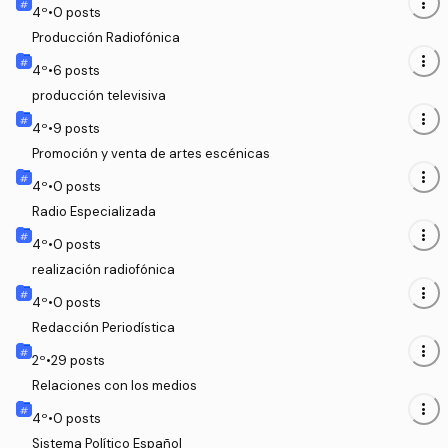
more_vert
4
º
•
0
posts
Producción Radiofónica
more_vert
4
º
•
6
posts
producción televisiva
more_vert
4
º
•
9
posts
Promoción y venta de artes escénicas
more_vert
4
º
•
0
posts
Radio Especializada
more_vert
4
º
•
0
posts
realización radiofónica
more_vert
4
º
•
0
posts
Redacción Periodística
more_vert
2
º
•
29
posts
Relaciones con los medios
more_vert
4
º
•
0
posts
Sistema Político Español