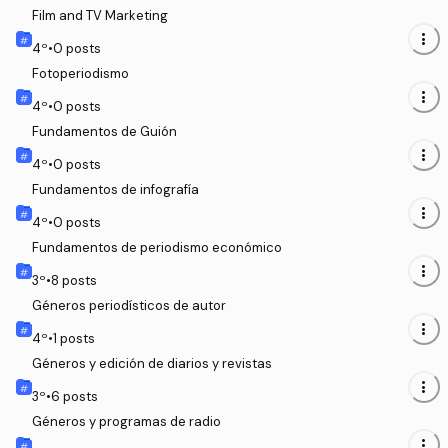
Film and TV Marketing
more_vert
4
º
•
0
posts
Fotoperiodismo
more_vert
4
º
•
0
posts
Fundamentos de Guión
more_vert
4
º
•
0
posts
Fundamentos de infografía
more_vert
4
º
•
0
posts
Fundamentos de periodismo económico
more_vert
3
º
•
8
posts
Géneros periodísticos de autor
more_vert
4
º
•
1
posts
Géneros y edición de diarios y revistas
more_vert
3
º
•
6
posts
Géneros y programas de radio
more_vert