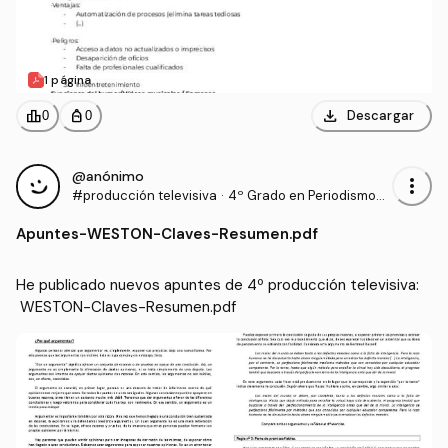
1 página
download
leaderboard
personal_bag
Descargar
0
0
@anónimo
more_vert
#producción televisiva
·
4º Grado en Periodismo
(UNAV)
Apuntes
-
WESTON-Claves-Resumen.pdf
He publicado nuevos apuntes de 4º producción televisiva:
 WESTON-Claves-Resumen.pdf