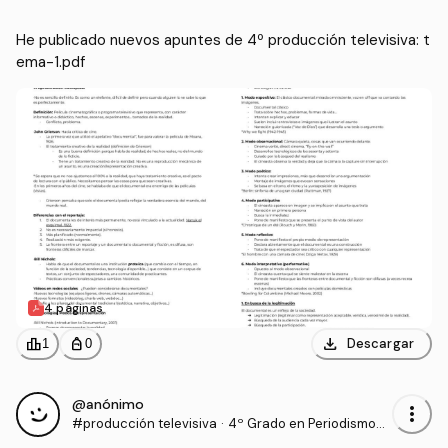
He publicado nuevos apuntes de 4º producción televisiva: t
ema-1.pdf
4 páginas
download
leaderboard
personal_bag
Descargar
1
0
@anónimo
more_vert
#producción televisiva
·
4º Grado en Periodismo
(UNAV)