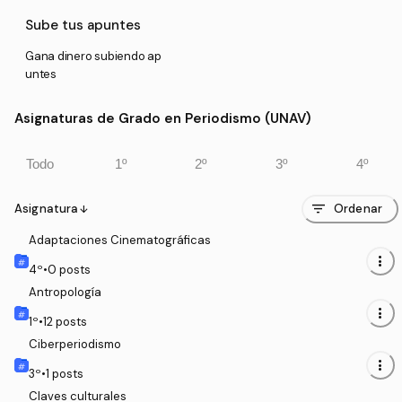
Sube tus apuntes
Gana dinero subiendo ap
untes
Asignaturas de Grado en Periodismo (UNAV)
Todo
1º
2º
3º
4º
filter_list
Asignatura
Ordenar
arrow_downward
Adaptaciones Cinematográficas
more_vert
4
º
•
0
posts
Antropología
more_vert
1
º
•
12
posts
Ciberperiodismo
more_vert
3
º
•
1
posts
Claves culturales