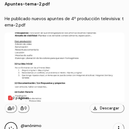
Apuntes
-
tema-2.pdf
He publicado nuevos apuntes de 4º producción televisiva: t
ema-2.pdf
2 páginas
download
leaderboard
personal_bag
Descargar
0
0
@anónimo
more_vert