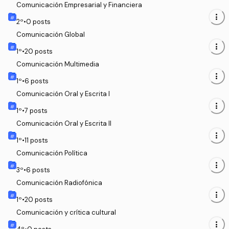
Comunicación Empresarial y Financiera
more_vert
2
º
•
0
posts
Comunicación Global
more_vert
1
º
•
20
posts
Comunicación Multimedia
more_vert
1
º
•
6
posts
Comunicación Oral y Escrita I
more_vert
1
º
•
7
posts
Comunicación Oral y Escrita II
more_vert
1
º
•
11
posts
Comunicación Política
more_vert
3
º
•
6
posts
Comunicación Radiofónica
more_vert
1
º
•
20
posts
Comunicación y crítica cultural
more_vert