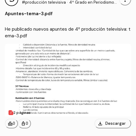
#producción televisiva
·
4º Grado en Periodismo
(UNAV)
Apuntes
-
tema-3.pdf
He publicado nuevos apuntes de 4º producción televisiva: t
ema-3.pdf
2 páginas
download
leaderboard
personal_bag
Descargar
0
0