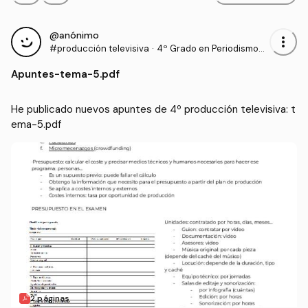
@anónimo
more_vert
#producción televisiva
·
4º Grado en Periodismo
(UNAV)
Apuntes
-
tema-5.pdf
He publicado nuevos apuntes de 4º producción televisiva: t
ema-5.pdf
2 páginas