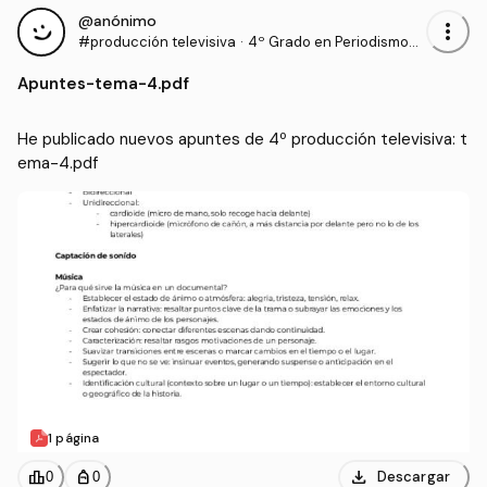
@anónimo
more_vert
#producción televisiva
·
4º Grado en Periodismo
(UNAV)
Apuntes
-
tema-4.pdf
He publicado nuevos apuntes de 4º producción televisiva: t
ema-4.pdf
1 página
download
leaderboard
personal_bag
Descargar
0
0