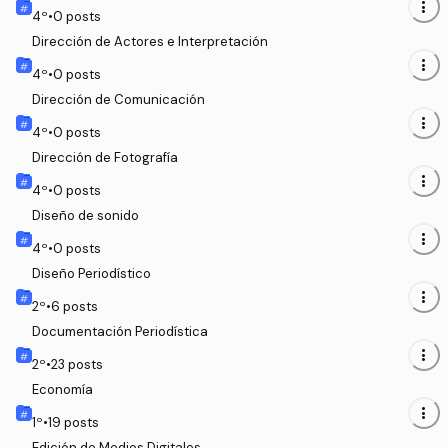
more_vert
4
º
•
0
posts
Dirección de Actores e Interpretación
more_vert
4
º
•
0
posts
Dirección de Comunicación
more_vert
4
º
•
0
posts
Dirección de Fotografía
more_vert
4
º
•
0
posts
Diseño de sonido
more_vert
4
º
•
0
posts
Diseño Periodístico
more_vert
2
º
•
6
posts
Documentación Periodística
more_vert
2
º
•
23
posts
Economía
more_vert
1
º
•
19
posts
Edición de Medios Digitales