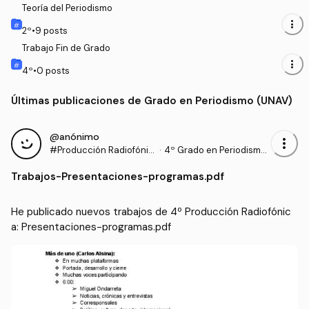
Teoría del Periodismo
more_vert
2
º
•
9
posts
Trabajo Fin de Grado
more_vert
4
º
•
0
posts
Últimas publicaciones de Grado en Periodismo (UNAV)
@anónimo
more_vert
#Producción Radiofónic
·
4º Grado en Periodismo
a
(UNAV)
Trabajos
-
Presentaciones-programas.pdf
He publicado nuevos trabajos de 4º Producción Radiofónic
a: Presentaciones-programas.pdf