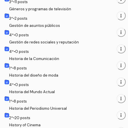
3
º
•
11
posts
Géneros y programas de televisión
more_vert
3
º
•
2
posts
Gestión de asuntos públicos
more_vert
4
º
•
0
posts
Gestión de redes sociales y reputación
more_vert
4
º
•
0
posts
Historia de la Comunicación
more_vert
1
º
•
8
posts
Historia del diseño de moda
more_vert
4
º
•
0
posts
Historia del Mundo Actual
more_vert
1
º
•
8
posts
Historia del Periodismo Universal
more_vert
2
º
•
20
posts
History of Cinema