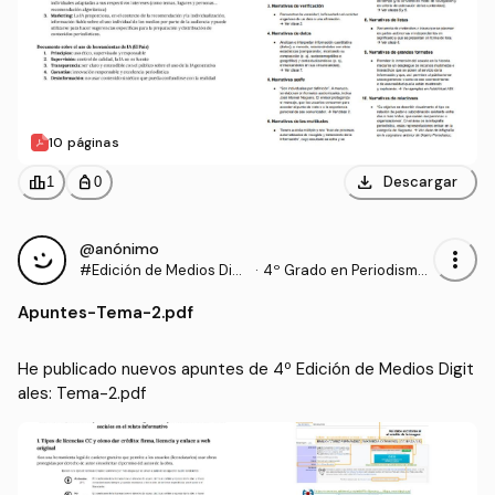
10 páginas
download
leaderboard
personal_bag
Descargar
1
0
@anónimo
more_vert
#Edición de Medios Digit
·
4º Grado en Periodismo
ales
(UNAV)
Apuntes
-
Tema-2.pdf
He publicado nuevos apuntes de 4º Edición de Medios Digit
ales: Tema-2.pdf