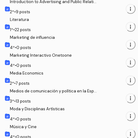
Introduction to Advertising and Public Relation
s
more_vert
2
º
•
9
posts
Literatura
more_vert
1
º
•
22
posts
Marketing de influencia
more_vert
4
º
•
0
posts
Marketing Interactivo Onetoone
more_vert
4
º
•
0
posts
Media Economics
more_vert
2
º
•
7
posts
Medios de comunicación y política en la Espa
ña reciente
more_vert
3
º
•
13
posts
Moda y Disciplinas Artísticas
more_vert
4
º
•
0
posts
Música y Cine
more_vert
4
º
•
0
posts