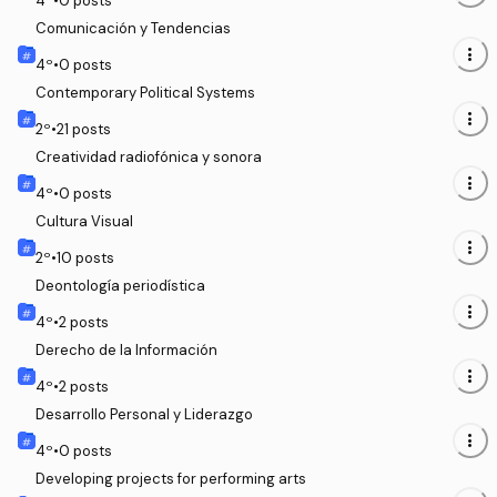
4
º
•
0
posts
Comunicación y Tendencias
more_vert
4
º
•
0
posts
Contemporary Political Systems
more_vert
2
º
•
21
posts
Creatividad radiofónica y sonora
more_vert
4
º
•
0
posts
Cultura Visual
more_vert
2
º
•
10
posts
Deontología periodística
more_vert
4
º
•
2
posts
Derecho de la Información
more_vert
4
º
•
2
posts
Desarrollo Personal y Liderazgo
more_vert
4
º
•
0
posts
Developing projects for performing arts