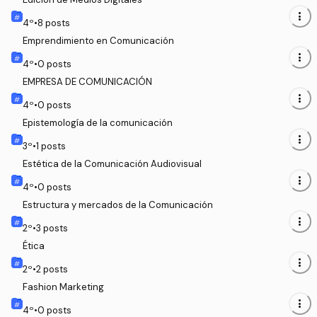
more_vert
4
º
•
8
posts
Emprendimiento en Comunicación
more_vert
4
º
•
0
posts
EMPRESA DE COMUNICACIÓN
more_vert
4
º
•
0
posts
Epistemología de la comunicación
more_vert
3
º
•
1
posts
Estética de la Comunicación Audiovisual
more_vert
4
º
•
0
posts
Estructura y mercados de la Comunicación
more_vert
2
º
•
3
posts
Ética
more_vert
2
º
•
2
posts
Fashion Marketing
more_vert
4
º
•
0
posts