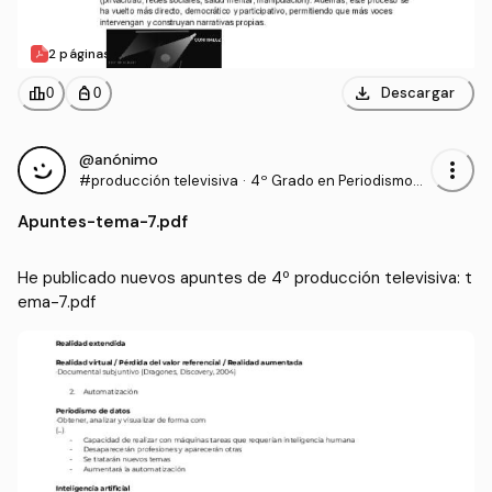
2 páginas
download
leaderboard
personal_bag
Descargar
0
0
@anónimo
more_vert
#producción televisiva
·
4º Grado en Periodismo
(UNAV)
Apuntes
-
tema-7.pdf
He publicado nuevos apuntes de 4º producción televisiva: t
ema-7.pdf