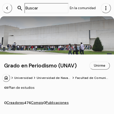
chevron_left
search
more_vert
En la comunidad
Grado en Periodismo (UNAV)
Unirme
home
chevron_forward
chevron_forward
chevron_forward
Universidad
Universidad de Navarr
Facultad de Comunica
a
ción
link
Plan de estudios
0
Creadores
476
Compis
0
Publicaciones