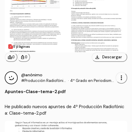
5 páginas
download
leaderboard
personal_bag
Descargar
0
0
@anónimo
more_vert
#Producción Radiofónic
·
4º Grado en Periodismo
a
(UNAV)
Apuntes
-
Clase-tema-2.pdf
He publicado nuevos apuntes de 4º Producción Radiofónic
a: Clase-tema-2.pdf