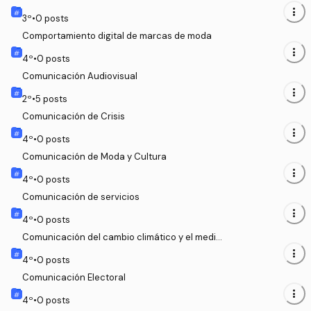
more_vert
3
º
•
0
posts
Comportamiento digital de marcas de moda
more_vert
4
º
•
0
posts
Comunicación Audiovisual
more_vert
2
º
•
5
posts
Comunicación de Crisis
more_vert
4
º
•
0
posts
Comunicación de Moda y Cultura
more_vert
4
º
•
0
posts
Comunicación de servicios
more_vert
4
º
•
0
posts
Comunicación del cambio climático y el medio
ambiente
more_vert
4
º
•
0
posts
Comunicación Electoral
more_vert
4
º
•
0
posts