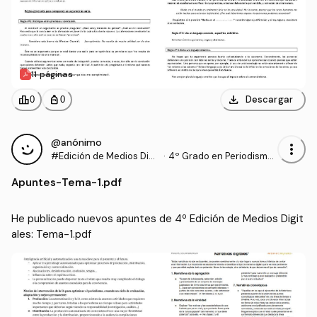
11 páginas
download
leaderboard
personal_bag
Descargar
0
0
@anónimo
more_vert
#Edición de Medios Digit
·
4º Grado en Periodismo
ales
(UNAV)
Apuntes
-
Tema-1.pdf
He publicado nuevos apuntes de 4º Edición de Medios Digit
ales: Tema-1.pdf