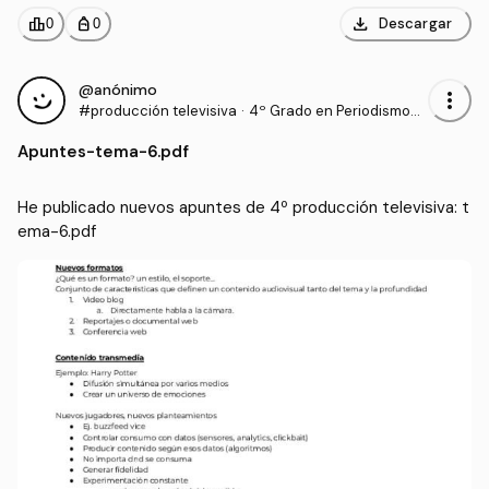
download
leaderboard
personal_bag
Descargar
0
0
@anónimo
more_vert
#producción televisiva
·
4º Grado en Periodismo
(UNAV)
Apuntes
-
tema-6.pdf
He publicado nuevos apuntes de 4º producción televisiva: t
ema-6.pdf