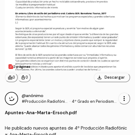
2 páginas
download
leaderboard
personal_bag
Descargar
0
0
@anónimo
more_vert
#Producción Radiofónic
·
4º Grado en Periodismo
a
(UNAV)
Apuntes
-
Ana-Marta-Ersoch.pdf
He publicado nuevos apuntes de 4º Producción Radiofónic
a: Ana-Marta-Ersoch.pdf