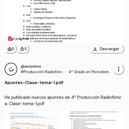
2 páginas
download
leaderboard
personal_bag
Descargar
0
0
@anónimo
more_vert
#Producción Radiofónic
·
4º Grado en Periodismo
a
(UNAV)
Apuntes
-
Clase-tema-1.pdf
He publicado nuevos apuntes de 4º Producción Radiofónic
a: Clase-tema-1.pdf