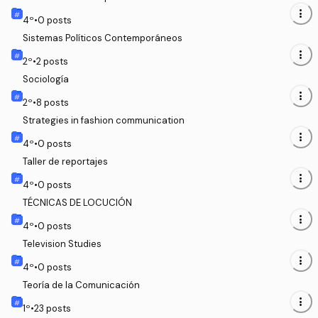
more_vert
4
º
•
0
posts
Sistemas Políticos Contemporáneos
more_vert
2
º
•
2
posts
Sociología
more_vert
2
º
•
8
posts
Strategies in fashion communication
more_vert
4
º
•
0
posts
Taller de reportajes
more_vert
4
º
•
0
posts
TÉCNICAS DE LOCUCIÓN
more_vert
4
º
•
0
posts
Television Studies
more_vert
4
º
•
0
posts
Teoría de la Comunicación
more_vert
1
º
•
23
posts