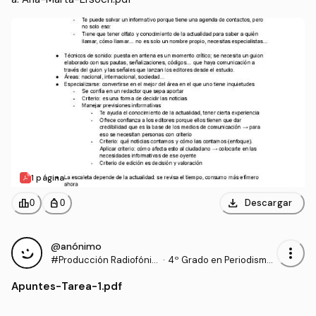
1 página
download
leaderboard
personal_bag
Descargar
0
0
@anónimo
more_vert
#Producción Radiofónic
·
4º Grado en Periodismo
a
(UNAV)
Apuntes
-
Tarea-1.pdf