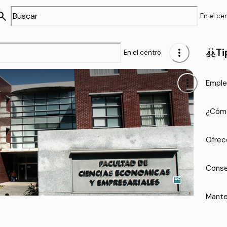
arch
En el ce
more_vert
Ti
cheer
En el centro
more_vert
Emple
¿Cómo
Ofrec
Conse
Mante