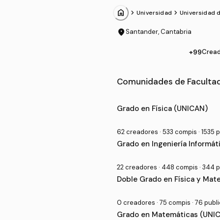
home
chevron_forward
chevron_forward
Universidad
Universidad 
location_on
Santander, Cantabria
+99
Crea
Comunidades de Facultad
Grado Universitario en Facu
Grado en Física (UNICAN)
62 creadores · 533 compis · 1535 
Grado en Ingeniería Informá
22 creadores · 448 compis · 344 
Doble Grado en Física y Mat
0 creadores · 75 compis · 76 publ
Grado en Matemáticas (UNI