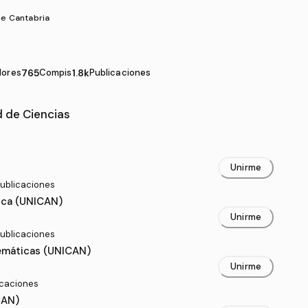
de Cantabria
dores
765
Compis
1.8k
Publicaciones
 de Ciencias
ltad de Ciencias
Unirme
publicaciones
tica (UNICAN)
Unirme
publicaciones
emáticas (UNICAN)
Unirme
icaciones
CAN)