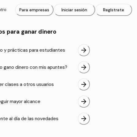
ntro
Para empresas
Iniciar sesión
Regístrate
ps para ganar dinero
arrow_forward
o y prácticas para estudiantes
arrow_forward
 gano dinero con mis apuntes?
arrow_forward
er clases a otros usuarios
arrow_forward
guir mayor alcance
arrow_forward
nte al día de las novedades