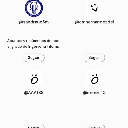
@sandrauc3m
@cmhernandezdel
Apuntes y resúmenes de todo
el grado de Ingeniería Informá
tica en la UC3M.
Seguir
Seguir
@AAA188
@irenerf10