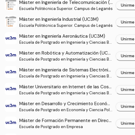
Máster en Ingeniería de Telecomunicación (U
Unirme
C3M)
Escuela Politécnica Superior. Campus de Leganés
Máster en Ingeniería Industrial (UC3M)
Unirme
Escuela Politécnica Superior. Campus de Leganés
Máster en Ingeniería Aeronáutica (UC3M)
Unirme
Escuela de Postgrado en Ingeniería y Ciencias Bá
sicas. Campus Madrid - Puerta de Toledo
Máster en Robótica y Automatización (UC3
Unirme
M)
Escuela de Postgrado en Ingeniería y Ciencias Bá
sicas. Campus Madrid - Puerta de Toledo
Máster en Ingenieria de Sistemas Electrónic
Unirme
os y Aplicaciones (UC3M)
Escuela de Postgrado en Ingeniería y Ciencias Bá
sicas. Campus Madrid - Puerta de Toledo
Máster Universitario en Internet de las Cosa
Unirme
s: Tecnologías Aplicadas (UC3M)
Escuela de Postgrado en Ingeniería y Ciencias Bá
sicas. Campus Madrid - Puerta de Toledo
Máster en Desarrollo y Crecimiento Económi
Unirme
co (UC3M)
Escuela de Postgrado en Economía y Ciencia Políti
ca
Máster de Formación Permanente en Direcci
Unirme
ón Internacional de Empresas (UC3M)
Escuela de Postgrado en Empresa