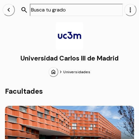
chevron_left
search
more_vert
Universidad Carlos III de Madrid
home
chevron_forward
Universidades
Facultades