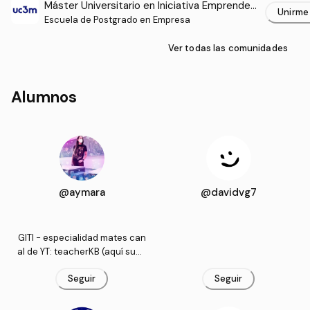
Máster Universitario en Iniciativa Emprended
Unirme
ora y Creación de Empresas (UC3M)
Escuela de Postgrado en Empresa
Ver todas las comunidades
Alumnos
@aymara
@davidvg7
GITI - especialidad mates can
al de YT: teacherKB (aquí subo
movidas para aprender) runn
Seguir
Seguir
erKB (aquí subo movidas para
hacer de reir)