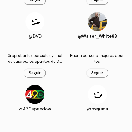
Seguir
Seguir
@DVD
@Walter_White88
Si aprobar los parciales y final
Buena persona, mejores apun
es quieres, los apuntes de DV
tes.
D descargar debes.
Seguir
Seguir
@420speedow
@megana