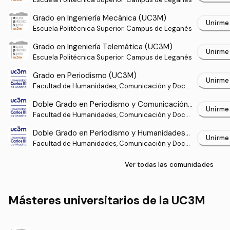
es (UC3M)
Grado en Ingeniería Mecánica (UC3M)
Unirme
Escuela Politécnica Superior. Campus de Leganés
Grado en Ingeniería Telemática (UC3M)
Unirme
Escuela Politécnica Superior. Campus de Leganés
Grado en Periodismo (UC3M)
Unirme
Facultad de Humanidades, Comunicación y Docu
mentación. Campus de Getafe
Doble Grado en Periodismo y Comunicación
Unirme
Audiovisual (UC3M)
Facultad de Humanidades, Comunicación y Docu
mentación. Campus de Getafe
Doble Grado en Periodismo y Humanidades
Unirme
(UC3M)
Facultad de Humanidades, Comunicación y Docu
mentación. Campus de Getafe
Ver todas las comunidades
Másteres universitarios de la UC3M