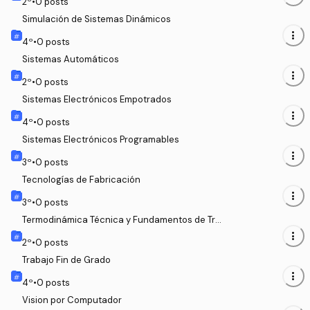
2
º
•
0
posts
Simulación de Sistemas Dinámicos
more_vert
4
º
•
0
posts
Sistemas Automáticos
more_vert
2
º
•
0
posts
Sistemas Electrónicos Empotrados
more_vert
4
º
•
0
posts
Sistemas Electrónicos Programables
more_vert
3
º
•
0
posts
Tecnologías de Fabricación
more_vert
3
º
•
0
posts
Termodinámica Técnica y Fundamentos de Tra
nsmisión de Calor
more_vert
2
º
•
0
posts
Trabajo Fin de Grado
more_vert
4
º
•
0
posts
Vision por Computador