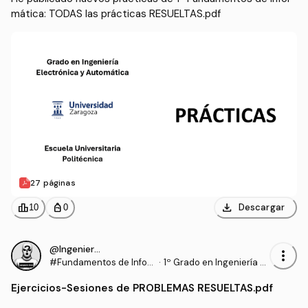
mática: TODAS las prácticas RESUELTAS.pdf
27 páginas
download
leaderboard
personal_bag
Descargar
10
0
@IngenieroProo
more_vert
#Fundamentos de Infor
·
1º Grado en Ingeniería El
mática
ectrónica y Automática
Ejercicios
-
Sesiones de PROBLEMAS RESUELTAS.pdf
(UNIZAR)