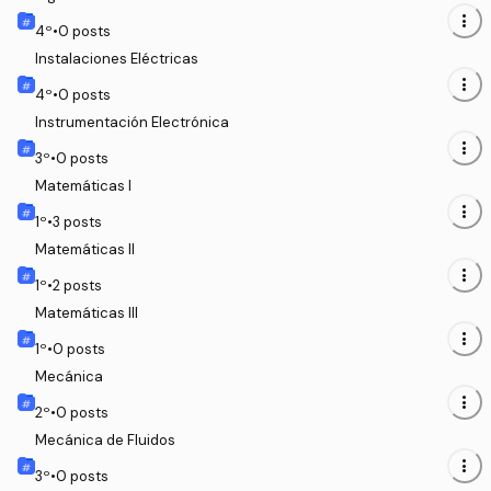
more_vert
4
º
•
0
posts
Instalaciones Eléctricas
more_vert
4
º
•
0
posts
Instrumentación Electrónica
more_vert
3
º
•
0
posts
Matemáticas I
more_vert
1
º
•
3
posts
Matemáticas II
more_vert
1
º
•
2
posts
Matemáticas III
more_vert
1
º
•
0
posts
Mecánica
more_vert
2
º
•
0
posts
Mecánica de Fluidos
more_vert
3
º
•
0
posts