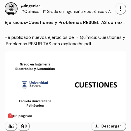
@IngenieroProo
more_vert
#Química
·
1º Grado en Ingeniería Electrónica y Aut
omática (UNIZAR)
Ejercicios
-
Cuestiones y Problemas RESUELTAS con exp
licación.pdf
He publicado nuevos ejercicios de 1º Química: Cuestiones y
 Problemas RESUELTAS con explicación.pdf
112 páginas
download
leaderboard
personal_bag
Descargar
2
0