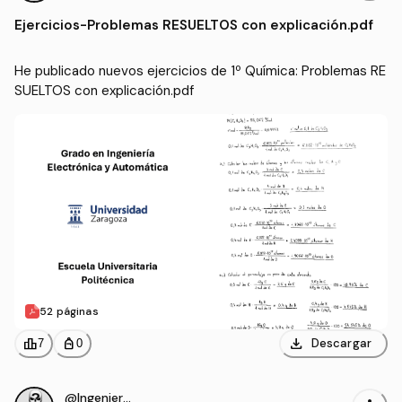
omática (UNIZAR)
Ejercicios
-
Problemas RESUELTOS con explicación.pdf
He publicado nuevos ejercicios de 1º Química: Problemas RE
SUELTOS con explicación.pdf
52 páginas
download
leaderboard
personal_bag
Descargar
7
0
@IngenieroProo