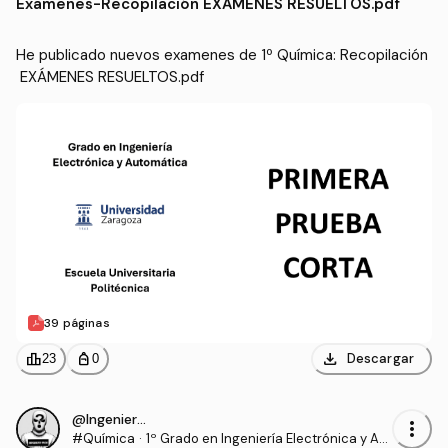
Examenes
-
Recopilación EXÁMENES RESUELTOS.pdf
He publicado nuevos examenes de 1º Química: Recopilación
 EXÁMENES RESUELTOS.pdf
39 páginas
download
leaderboard
personal_bag
Descargar
23
0
@IngenieroProo
more_vert
#Química
·
1º Grado en Ingeniería Electrónica y Aut