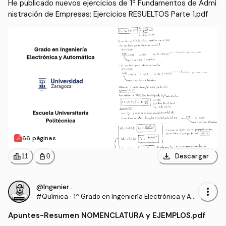
He publicado nuevos ejercicios de 1º Fundamentos de Admi
nistración de Empresas: Ejercicios RESUELTOS Parte 1.pdf
66 páginas
download
leaderboard
personal_bag
Descargar
11
0
@IngenieroProo
more_vert
#Química
·
1º Grado en Ingeniería Electrónica y Aut
omática (UNIZAR)
Apuntes
-
Resumen NOMENCLATURA y EJEMPLOS.pdf