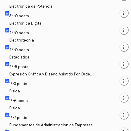
Electrónica de Potencia
more_vert
3
º
•
0
posts
Electrónica Digital
more_vert
2
º
•
0
posts
Electrotecnia
more_vert
2
º
•
0
posts
Estadística
more_vert
2
º
•
5
posts
Expresión Gráfica y Diseño Asistido Por Orden
ador
more_vert
1
º
•
3
posts
Física I
more_vert
1
º
•
6
posts
Física II
more_vert
1
º
•
7
posts
Fundamentos de Administración de Empresas