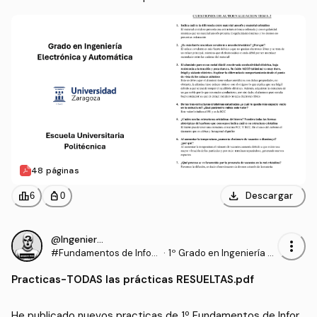
48 páginas
download
leaderboard
personal_bag
Descargar
6
0
@IngenieroProo
more_vert
#Fundamentos de Infor
·
1º Grado en Ingeniería El
mática
ectrónica y Automática
Practicas
-
TODAS las prácticas RESUELTAS.pdf
(UNIZAR)
He publicado nuevos practicas de 1º Fundamentos de Infor