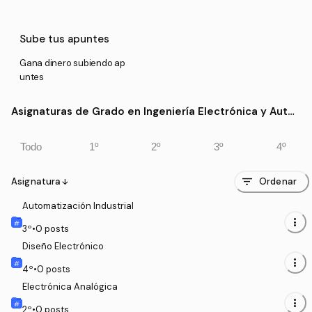
Sube tus apuntes
Gana dinero subiendo ap
untes
Asignaturas de Grado en Ingeniería Electrónica y Auto
mática (UNIZAR)
Todo
1º
2º
3º
4º
filter_list
Asignatura
Ordenar
arrow_downward
Automatización Industrial
more_vert
3
º
•
0
posts
Diseño Electrónico
more_vert
4
º
•
0
posts
Electrónica Analógica
more_vert
2
º
•
0
posts