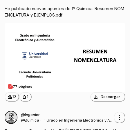
He publicado nuevos apuntes de 1º Química: Resumen NOM
ENCLATURA y EJEMPLOS.pdf
77 páginas
download
leaderboard
personal_bag
Descargar
13
1
@IngenieroProo
more_vert
#Química
·
1º Grado en Ingeniería Electrónica y Aut
omática (UNIZAR)