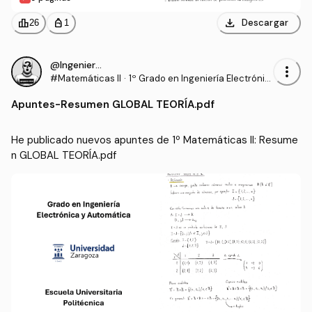
download
leaderboard
personal_bag
Descargar
26
1
@IngenieroProo
more_vert
#Matemáticas II
·
1º Grado en Ingeniería Electrónic
a y Automática (UNIZAR)
Apuntes
-
Resumen GLOBAL TEORÍA.pdf
He publicado nuevos apuntes de 1º Matemáticas II: Resume
n GLOBAL TEORÍA.pdf