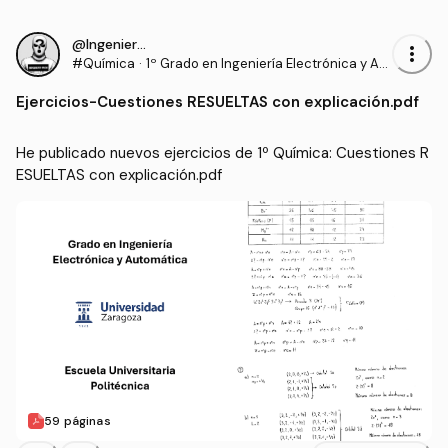
@IngenieroProo
more_vert
#Química
·
1º Grado en Ingeniería Electrónica y Aut
omática (UNIZAR)
Ejercicios
-
Cuestiones RESUELTAS con explicación.pdf
He publicado nuevos ejercicios de 1º Química: Cuestiones R
ESUELTAS con explicación.pdf
59 páginas