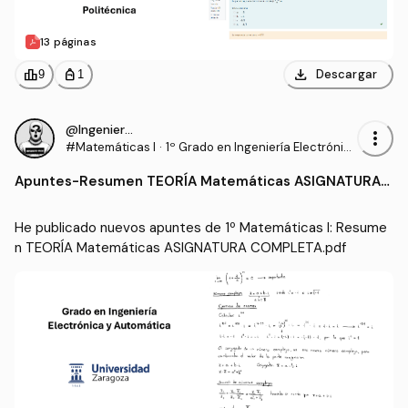
13 páginas
download
leaderboard
personal_bag
Descargar
9
1
@IngenieroProo
more_vert
#Matemáticas I
·
1º Grado en Ingeniería Electrónic
a y Automática (UNIZAR)
Apuntes
-
Resumen TEORÍA Matemáticas ASIGNATURA
COMPLETA.pdf
He publicado nuevos apuntes de 1º Matemáticas I: Resume
n TEORÍA Matemáticas ASIGNATURA COMPLETA.pdf