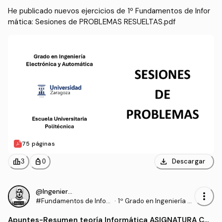
He publicado nuevos ejercicios de 1º Fundamentos de Infor
mática: Sesiones de PROBLEMAS RESUELTAS.pdf
75 páginas
download
leaderboard
personal_bag
Descargar
3
0
@IngenieroProo
more_vert
#Fundamentos de Infor
·
1º Grado en Ingeniería El
mática
ectrónica y Automática
Apuntes
-
Resumen teoría Informática ASIGNATURA CO
(UNIZAR)