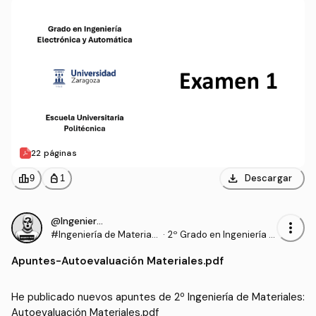
22 páginas
download
leaderboard
personal_bag
Descargar
9
1
@IngenieroProo
more_vert
#Ingeniería de Materiale
·
2º Grado en Ingeniería El
s
ectrónica y Automática
Apuntes
-
Autoevaluación Materiales.pdf
(UNIZAR)
He publicado nuevos apuntes de 2º Ingeniería de Materiales: 
Autoevaluación Materiales.pdf