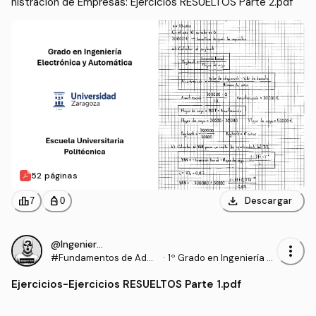
nistración de Empresas: Ejercicios RESUELTOS Parte 2.pdf
52 páginas
download
leaderboard
personal_bag
Descargar
7
0
@IngenieroProo
more_vert
#Fundamentos de Admi
·
1º Grado en Ingeniería El
nistración de Empresas
ectrónica y Automática
Ejercicios
-
Ejercicios RESUELTOS Parte 1.pdf
(UNIZAR)