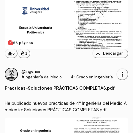
56 páginas
download
leaderboard
personal_bag
Descargar
6
1
@IngenieroProo
more_vert
#Ingeniería del Medio A
·
4º Grado en Ingeniería E
mbiente
lectrónica y Automática
Practicas
-
Soluciones PRÁCTICAS COMPLETAS.pdf
(UNIZAR)
He publicado nuevos practicas de 4º Ingeniería del Medio A
mbiente: Soluciones PRÁCTICAS COMPLETAS.pdf