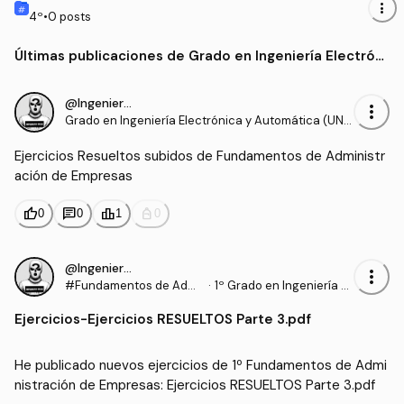
more_vert
4
º
•
0
posts
Últimas publicaciones de Grado en Ingeniería Electróni
ca y Automática (UNIZAR)
@IngenieroProo
more_vert
Grado en Ingeniería Electrónica y Automática (UNIZ
AR)
Ejercicios Resueltos subidos de Fundamentos de Administr
ación de Empresas
thumb_up
chat
leaderboard
personal_bag
0
0
1
0
@IngenieroProo
more_vert
#Fundamentos de Admi
·
1º Grado en Ingeniería El
nistración de Empresas
ectrónica y Automática
Ejercicios
-
Ejercicios RESUELTOS Parte 3.pdf
(UNIZAR)
He publicado nuevos ejercicios de 1º Fundamentos de Admi
nistración de Empresas: Ejercicios RESUELTOS Parte 3.pdf