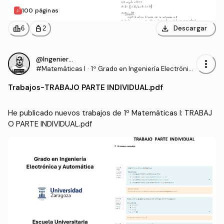
100 páginas
download
leaderboard
personal_bag
Descargar
6
2
@IngenieroProo
more_vert
#Matemáticas I
·
1º Grado en Ingeniería Electrónic
a y Automática (UNIZAR)
Trabajos
-
TRABAJO PARTE INDIVIDUAL.pdf
He publicado nuevos trabajos de 1º Matemáticas I: TRABAJ
O PARTE INDIVIDUAL.pdf