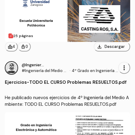
25 páginas
download
leaderboard
personal_bag
Descargar
4
0
@IngenieroProo
more_vert
#Ingeniería del Medio A
·
4º Grado en Ingeniería E
mbiente
lectrónica y Automática
Ejercicios
-
TODO EL CURSO Problemas RESUELTOS.pdf
(UNIZAR)
He publicado nuevos ejercicios de 4º Ingeniería del Medio A
mbiente: TODO EL CURSO Problemas RESUELTOS.pdf