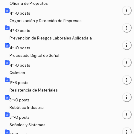
Oficina de Proyectos
more_vert
4
º
•
0
posts
Organización y Dirección de Empresas
more_vert
4
º
•
0
posts
Prevención de Riesgos Laborales Aplicada a l
a Ingeniería
more_vert
4
º
•
0
posts
Procesado Digital de Señal
more_vert
4
º
•
0
posts
Química
more_vert
1
º
•
6
posts
Resistencia de Materiales
more_vert
3
º
•
0
posts
Robótica Industrial
more_vert
3
º
•
0
posts
Señales y Sistemas
more_vert