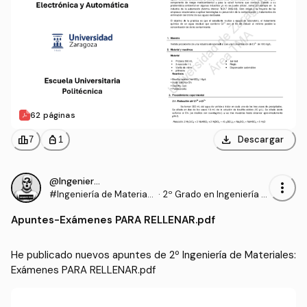
62 páginas
download
leaderboard
personal_bag
Descargar
7
1
@IngenieroProo
more_vert
#Ingeniería de Materiale
·
2º Grado en Ingeniería El
s
ectrónica y Automática
Apuntes
-
Exámenes PARA RELLENAR.pdf
(UNIZAR)
He publicado nuevos apuntes de 2º Ingeniería de Materiales: 
Exámenes PARA RELLENAR.pdf