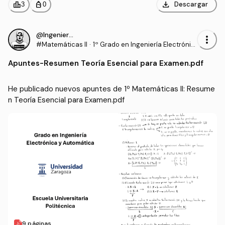
download
leaderboard
personal_bag
Descargar
3
0
@IngenieroProo
more_vert
#Matemáticas II
·
1º Grado en Ingeniería Electrónic
a y Automática (UNIZAR)
Apuntes
-
Resumen Teoría Esencial para Examen.pdf
He publicado nuevos apuntes de 1º Matemáticas II: Resume
n Teoría Esencial para Examen.pdf
9 páginas