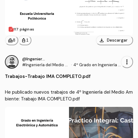
117 páginas
download
leaderboard
personal_bag
Descargar
8
1
@IngenieroProo
more_vert
#Ingeniería del Medio A
·
4º Grado en Ingeniería E
mbiente
lectrónica y Automática
Trabajos
-
Trabajo IMA COMPLETO.pdf
(UNIZAR)
He publicado nuevos trabajos de 4º Ingeniería del Medio Am
biente: Trabajo IMA COMPLETO.pdf