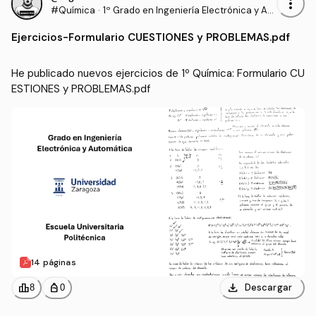
more_vert
#Química
·
1º Grado en Ingeniería Electrónica y Aut
omática (UNIZAR)
Ejercicios
-
Formulario CUESTIONES y PROBLEMAS.pdf
He publicado nuevos ejercicios de 1º Química: Formulario CU
ESTIONES y PROBLEMAS.pdf
14 páginas
download
leaderboard
personal_bag
Descargar
8
0