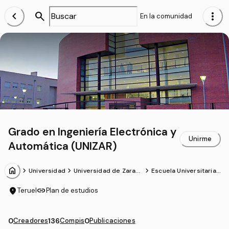
chevron_left
search
more_vert
En la comunidad
Grado en Ingeniería Electrónica y
Unirme
Automática (UNIZAR)
home
chevron_forward
chevron_forward
chevron_forward
Universidad
Universidad de Zarag
Escuela Universitaria
oza
Politécnica
location_on
link
Teruel
Plan de estudios
0
Creadores
136
Compis
0
Publicaciones