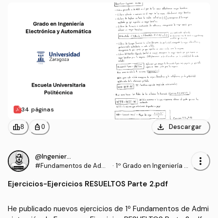
34 páginas
download
leaderboard
personal_bag
Descargar
8
0
@IngenieroProo
more_vert
#Fundamentos de Admi
·
1º Grado en Ingeniería El
nistración de Empresas
ectrónica y Automática
Ejercicios
-
Ejercicios RESUELTOS Parte 2.pdf
(UNIZAR)
He publicado nuevos ejercicios de 1º Fundamentos de Admi