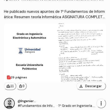
MPLETA.pdf
He publicado nuevos apuntes de 1º Fundamentos de Inform
ática: Resumen teoría Informática ASIGNATURA COMPLETA.
pdf
29 páginas
download
leaderboard
personal_bag
Descargar
11
0
@IngenieroProo
more_vert
#Fundamentos de Infor
·
1º Grado en Ingeniería El