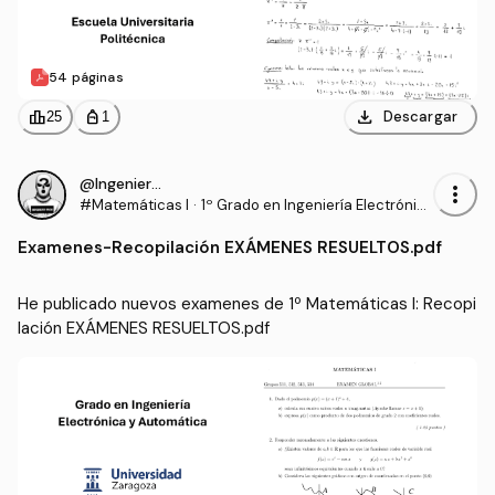
54 páginas
download
leaderboard
personal_bag
Descargar
25
1
@IngenieroProo
more_vert
#Matemáticas I
·
1º Grado en Ingeniería Electrónic
a y Automática (UNIZAR)
Examenes
-
Recopilación EXÁMENES RESUELTOS.pdf
He publicado nuevos examenes de 1º Matemáticas I: Recopi
lación EXÁMENES RESUELTOS.pdf