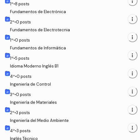
more_vert
1
º
•
8
posts
Fundamentos de Electrónica
more_vert
2
º
•
0
posts
Fundamentos de Electrotecnia
more_vert
1
º
•
0
posts
Fundamentos de Informática
more_vert
1
º
•
5
posts
Idioma Moderno Inglés B1
more_vert
4
º
•
0
posts
Ingeniería de Control
more_vert
3
º
•
0
posts
Ingeniería de Materiales
more_vert
2
º
•
3
posts
Ingeniería del Medio Ambiente
more_vert
4
º
•
3
posts
Inglés Técnico