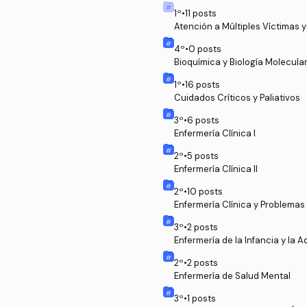
1
º
•
11
posts
Atención a Múltiples Víctimas 
4
º
•
0
posts
Bioquímica y Biología Molecula
1
º
•
16
posts
Cuidados Críticos y Paliativos
3
º
•
6
posts
Enfermería Clínica I
2
º
•
5
posts
Enfermería Clínica II
2
º
•
10
posts
Enfermería Clínica y Problemas
3
º
•
2
posts
Enfermería de la Infancia y la 
2
º
•
2
posts
Enfermería de Salud Mental
3
º
•
1
posts