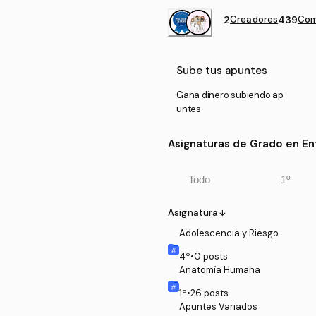
2
Creadores
439
Com
Sube tus apuntes
Gana dinero subiendo ap
untes
Asignaturas de Grado en En
Todo
1º
Asignatura
arrow_downward
Adolescencia y Riesgo
4
º
•
0
posts
Anatomía Humana
1
º
•
26
posts
Apuntes Variados