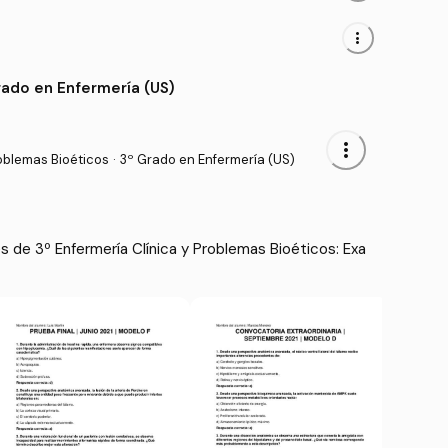
more_vert
rado en Enfermería (US)
more_vert
oblemas Bioéticos
·
3º Grado en Enfermería (US)
de 3º Enfermería Clínica y Problemas Bioéticos: Exa