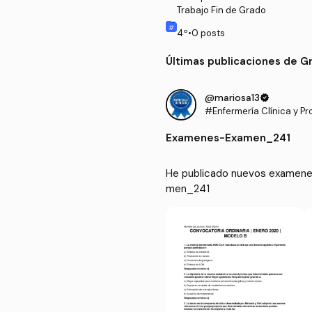
Trabajo Fin de Grado
4
º
•
0
posts
Últimas publicaciones de G
@mariosa13
verified
#Enfermería Clínica y Pr
Examenes
-
Examen_241
He publicado nuevos examenes 
men_241