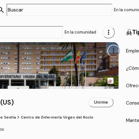
arch
En la comun
more_vert
Ti
cheer
En la comunidad
more_vert
Emple
¿Cómo
Ofrec
 (US)
Unirme
Conse
chevron_forward
e Sevilla
Centro de Enfermería Virgen del Rocío
Mante
ios