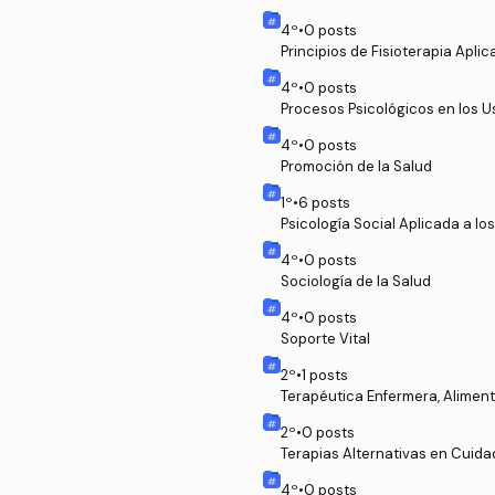
4
º
•
0
posts
Principios de Fisioterapia Aplic
4
º
•
0
posts
Procesos Psicológicos en los U
4
º
•
0
posts
Promoción de la Salud
1
º
•
6
posts
Psicología Social Aplicada a l
4
º
•
0
posts
Sociología de la Salud
4
º
•
0
posts
Soporte Vital
2
º
•
1
posts
Terapéutica Enfermera, Alimen
2
º
•
0
posts
Terapias Alternativas en Cuida
4
º
•
0
posts