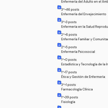
Enfermería del Adulto en el Ám
3
º
•
46
posts
Enfermería del Envejecimiento
3
º
•
3
posts
Enfermería en la Salud Reprodu
2
º
•
6
posts
Enfermería Familiar y Comunita
2
º
•
5
posts
Enfermería Psicosocial
1
º
•
0
posts
Estadística y Tecnología de la
1
º
•
17
posts
Ética y Gestión de Enfermería
3
º
•
1
posts
Farmacología Clínica
1
º
•
39
posts
Fisiología