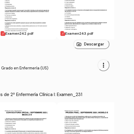
Examen242.pdf
Examen243.pdf
Exam
Descargar
more_vert
 Grado en Enfermería (US)
de 2º Enfermería Clínica I: Examen_231