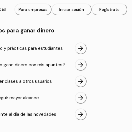
idad
Para empresas
Iniciar sesión
Regístrate
ps para ganar dinero
arrow_forward
o y prácticas para estudiantes
arrow_forward
 gano dinero con mis apuntes?
arrow_forward
er clases a otros usuarios
arrow_forward
guir mayor alcance
arrow_forward
nte al día de las novedades