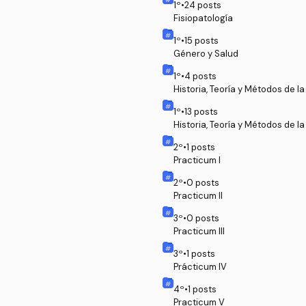
1
º
•
24
posts
Fisiopatología
1
º
•
15
posts
Género y Salud
1
º
•
4
posts
Historia, Teoría y Métodos de la
1
º
•
13
posts
Historia, Teoría y Métodos de la
2
º
•
1
posts
Practicum I
2
º
•
0
posts
Practicum II
3
º
•
0
posts
Practicum III
3
º
•
1
posts
Prácticum IV
4
º
•
1
posts
Practicum V