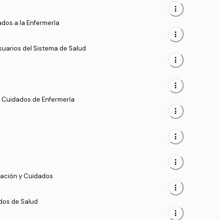
more_vert
ados a la Enfermería
more_vert
suarios del Sistema de Salud
more_vert
more_vert
os Cuidados de Enfermería
more_vert
more_vert
more_vert
tación y Cuidados
more_vert
dos de Salud
more_vert