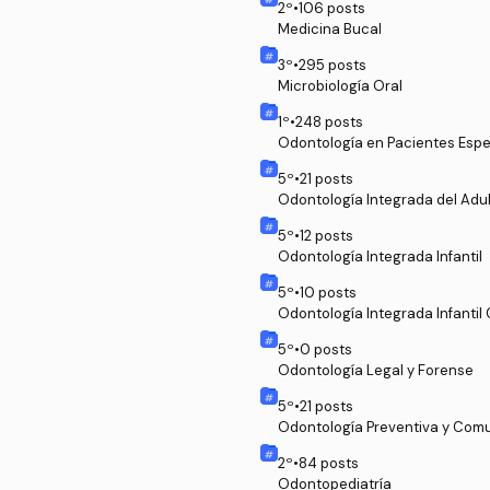
2
º
•
106
posts
Medicina Bucal
3
º
•
295
posts
Microbiología Oral
1
º
•
248
posts
Odontología en Pacientes Espe
5
º
•
21
posts
Odontología Integrada del Adu
5
º
•
12
posts
Odontología Integrada Infantil
5
º
•
10
posts
Odontología Integrada Infantil
5
º
•
0
posts
Odontología Legal y Forense
5
º
•
21
posts
Odontología Preventiva y Comu
2
º
•
84
posts
Odontopediatría