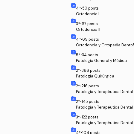
4
º
•
59
posts
Ortodoncia I
3
º
•
67
posts
Ortodoncia II
4
º
•
69
posts
Ortodoncia y Ortopedia Dento
5
º
•
34
posts
Patología General y Médica
2
º
•
366
posts
Patología Quirúrgica
2
º
•
216
posts
Patología y Terapéutica Dental 
2
º
•
145
posts
Patología y Terapéutica Dental I
3
º
•
122
posts
Patología y Terapéutica Dental I
4
º
•
104
posts