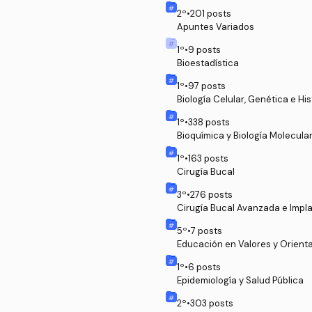
2
º
•
201
posts
Apuntes Variados
1
º
•
9
posts
Bioestadística
1
º
•
97
posts
Biología Celular, Genética e His
1
º
•
338
posts
Bioquímica y Biología Molecula
1
º
•
163
posts
Cirugía Bucal
3
º
•
276
posts
Cirugía Bucal Avanzada e Impl
5
º
•
7
posts
Educación en Valores y Orient
1
º
•
6
posts
Epidemiología y Salud Pública
2
º
•
303
posts