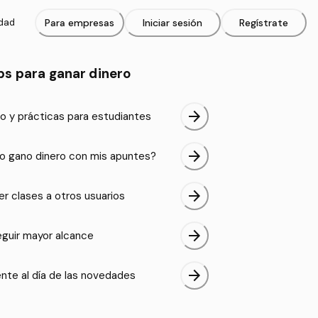
idad
Para empresas
Iniciar sesión
Regístrate
ps para ganar dinero
arrow_forward
o y prácticas para estudiantes
arrow_forward
 gano dinero con mis apuntes?
arrow_forward
er clases a otros usuarios
arrow_forward
guir mayor alcance
arrow_forward
nte al día de las novedades