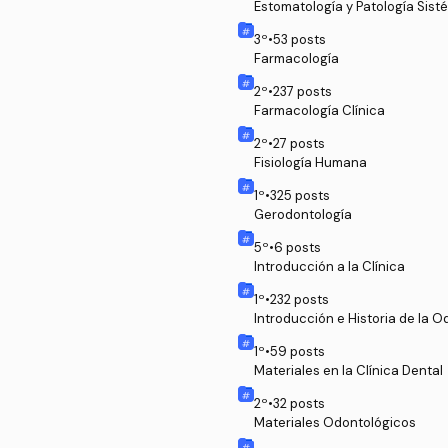
Estomatología y Patología Sist
3
º
•
53
posts
Farmacología
2
º
•
237
posts
Farmacología Clínica
2
º
•
27
posts
Fisiología Humana
1
º
•
325
posts
Gerodontología
5
º
•
6
posts
Introducción a la Clínica
1
º
•
232
posts
Introducción e Historia de la O
1
º
•
59
posts
Materiales en la Clínica Dental
2
º
•
32
posts
Materiales Odontológicos