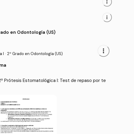
more_vert
more_vert
rado en Odontología (US)
more_vert
a I
·
2º Grado en Odontología (US)
ema
º Prótesis Estomatológica I: Test de repaso por te