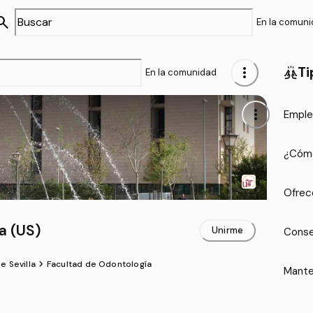
arch
En la comun
more_vert
Ti
cheer
En la comunidad
more_vert
Emple
¿Cómo
Ofrec
a (US)
Unirme
Conse
chevron_forward
e Sevilla
Facultad de Odontología
Mante