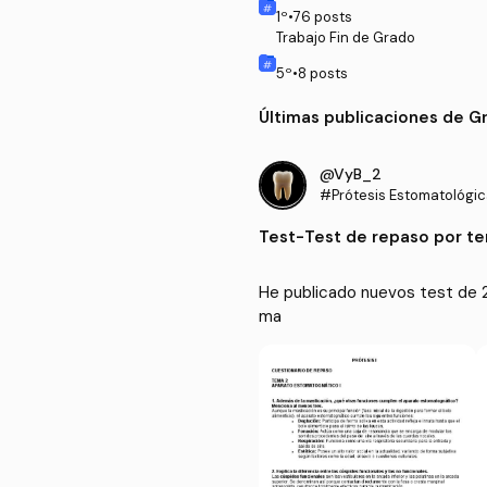
1
º
•
76
posts
Trabajo Fin de Grado
5
º
•
8
posts
Últimas publicaciones de G
@VyB_2
#Prótesis Estomatológic
Test
-
Test de repaso por t
He publicado nuevos test de 2
ma