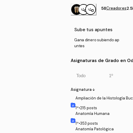
58
Creadores
2.5
Sube tus apuntes
Gana dinero subiendo ap
untes
Asignaturas de Grado en Od
Todo
1º
Asignatura
arrow_downward
Ampliación de la Histología Bu
1
º
•
215
posts
Anatomía Humana
1
º
•
353
posts
Anatomía Patológica