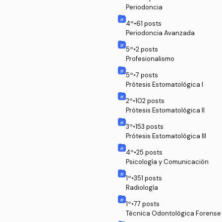
Periodoncia
4
º
•
61
posts
Periodoncia Avanzada
5
º
•
2
posts
Profesionalismo
5
º
•
7
posts
Prótesis Estomatológica I
2
º
•
102
posts
Prótesis Estomatológica II
3
º
•
153
posts
Prótesis Estomatológica III
4
º
•
25
posts
Psicología y Comunicación
1
º
•
351
posts
Radiología
1
º
•
77
posts
Técnica Odontológica Forense