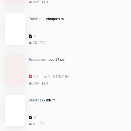
265
0
Prácticas
- choques.m
M
20
0
Exámenes
- sept17.pdf
PDF
3 páginas
244
0
Prácticas
- mtc.m
M
21
0