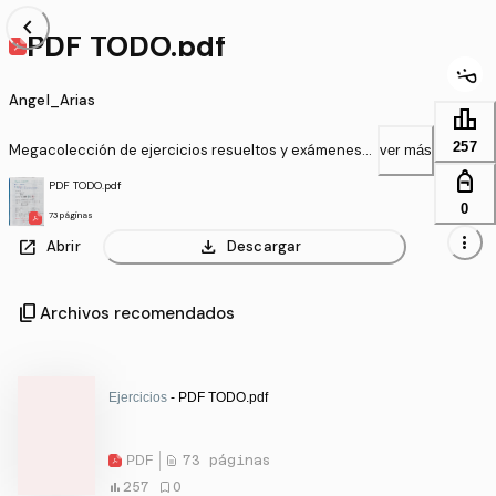
chevron_left
PDF TODO.pdf
Angel_Arias
leaderboard
257
Megacolección de ejercicios resueltos y exámenes
ver más
parciales
personal_bag
PDF TODO.pdf
0
73 páginas
more_vert
open_in_new
download
Abrir
Descargar
content_copy
Archivos recomendados
Ejercicios
- PDF TODO.pdf
PDF
73 páginas
257
0