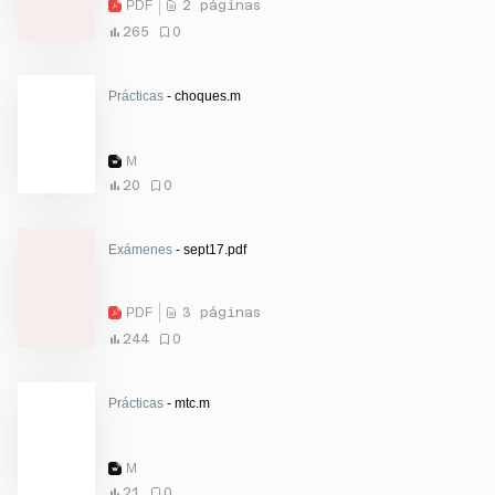
PDF
2 páginas
265
0
Prácticas
- choques.m
M
20
0
Exámenes
- sept17.pdf
PDF
3 páginas
244
0
Prácticas
- mtc.m
M
21
0