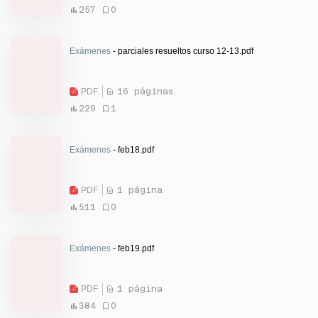
257
0
Exámenes
- parciales resueltos curso 12-13.pdf
PDF
16 páginas
229
1
Exámenes
- feb18.pdf
PDF
1 página
511
0
Exámenes
- feb19.pdf
PDF
1 página
384
0