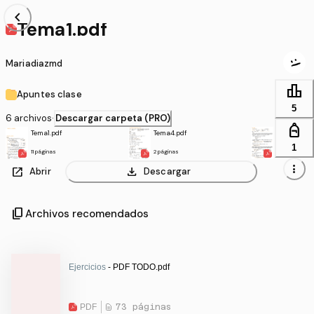
chevron_left
Tema1.pdf
Mariadiazmd
leaderboard
Apuntes clase
5
6 archivos
·
Descargar carpeta (PRO)
personal_bag
Tema1.pdf
Tema4.pdf
Tema2.pdf
1
11 páginas
2 páginas
6 páginas
more_vert
open_in_new
download
Abrir
Descargar
content_copy
Archivos recomendados
Ejercicios
- PDF TODO.pdf
PDF
73 páginas