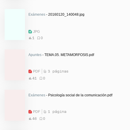
Exámenes
- 20160120_140048.jpg
JPG
1
0
Apuntes
- TEMA.05. METAMORFOSIS.pdf
PDF
3 páginas
41
0
Exámenes
- Psicología social de la comunicación.pdf
PDF
1 página
46
0