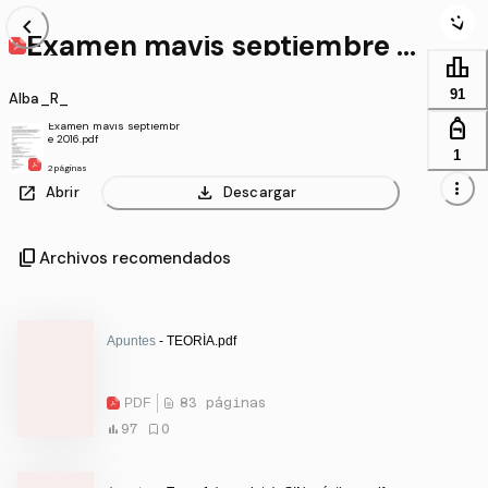
chevron_left
Examen mavis septiembre 2
016.pdf
leaderboard
91
Alba_R_
personal_bag
Examen mavis septiembr
e 2016.pdf
1
2 páginas
more_vert
open_in_new
download
Abrir
Descargar
content_copy
Archivos recomendados
Apuntes
- TEORÍA.pdf
PDF
83 páginas
97
0