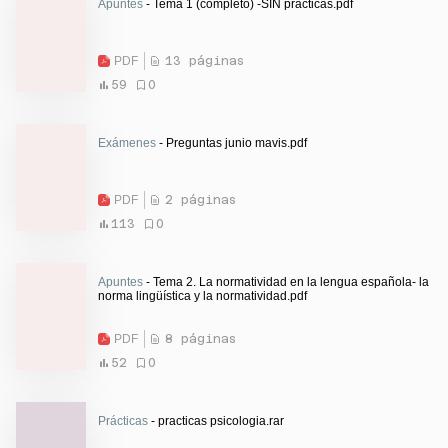
Apuntes
- Tema 1 (completo) -SIN prácticas.pdf
PDF
13 páginas
59
0
Exámenes
- Preguntas junio mavis.pdf
PDF
2 páginas
113
0
Apuntes
- Tema 2. La normatividad en la lengua española- la
norma lingüística y la normatividad.pdf
PDF
8 páginas
52
0
Prácticas
- practicas psicologia.rar