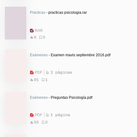
Prácticas
- practicas psicologia.rar
RAR
6
0
Exámenes
- Examen mavis septiembre 2016.pdf
PDF
2 páginas
91
1
Exámenes
- Preguntas Psicología.pdf
PDF
1 página
55
0