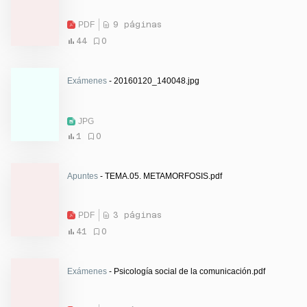
PDF
9 páginas
44
0
Exámenes
- 20160120_140048.jpg
JPG
1
0
Apuntes
- TEMA.05. METAMORFOSIS.pdf
PDF
3 páginas
41
0
Exámenes
- Psicología social de la comunicación.pdf