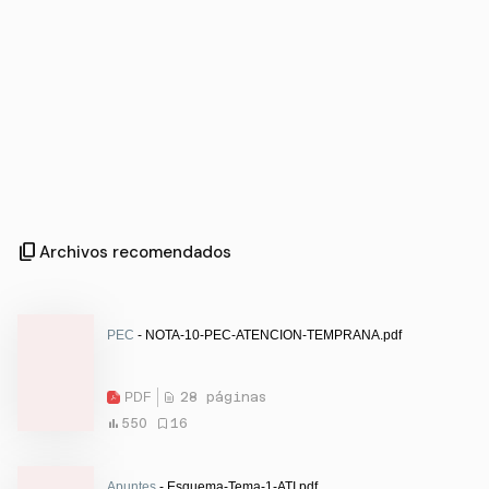
content_copy
Archivos recomendados
PEC
- NOTA-10-PEC-ATENCION-TEMPRANA.pdf
PDF
28 páginas
550
16
Apuntes
- Esquema-Tema-1-ATI.pdf