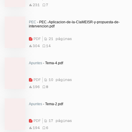
231
7
PEC
- PEC.-Aplicacion-de-la-ClaMEISR-y-propuesta-de-
intervencion.pdf
PDF
21 páginas
304
14
Apuntes
- Tema-4.pdf
PDF
10 páginas
196
8
Apuntes
- Tema-2.pdf
PDF
17 páginas
194
6