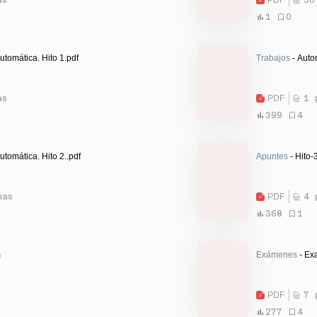
1
0
utomática. Hito 1.pdf
Trabajos
- Auto
as
PDF
1 
399
4
utomática. Hito 2..pdf
Apuntes
- Hito-
nas
PDF
4 
368
1
m
Exámenes
- Ex
PDF
7 
277
4