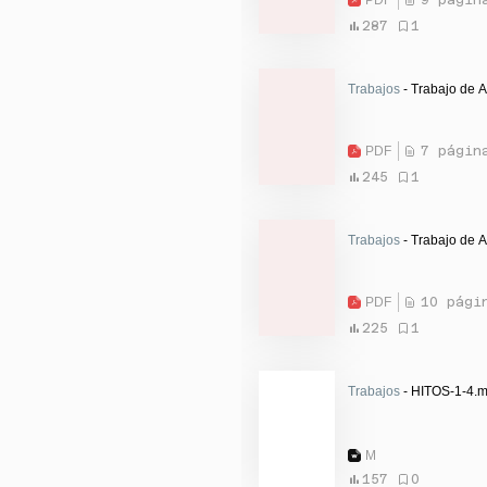
287
1
Trabajos
- Trabajo de A
PDF
7 págin
245
1
Trabajos
- Trabajo de A
PDF
10 pági
225
1
Trabajos
- HITOS-1-4.
M
157
0