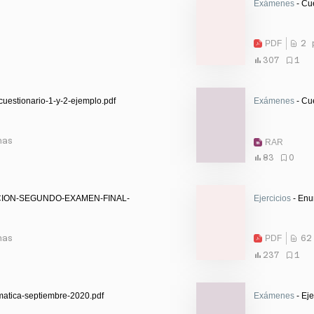
Exámenes
- Cu
PDF
2 
307
1
cuestionario-1-y-2-ejemplo.pdf
Exámenes
- Cue
nas
RAR
83
0
ION-SEGUNDO-EXAMEN-FINAL-
Ejercicios
- Enu
nas
PDF
62
237
1
matica-septiembre-2020.pdf
Exámenes
- Eje