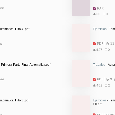
nas
RAR
50
0
utomática. Hito 4..pdf
Ejercicios
- Tem
as
PDF
33
127
0
-Primera-Parte-Final-Automatica.pdf
Trabajos
- Auto
nas
PDF
3 
452
2
utomática. Hito 3..pdf
Ejercicios
- Tem
LTI.pdf
as
PDF
30