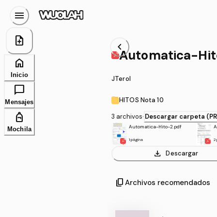
menu
note_add
chevron_left
Automatica-Hit
home
Inicio
JTerol
chat_bubble
HITOS Nota 10
Mensajes
personal_bag
3 archivos
·
Descargar carpeta (P
Automatica-Hito-2.pdf
A
Mochila
1 página
2
download
Descargar
content_copy
Archivos recomendados