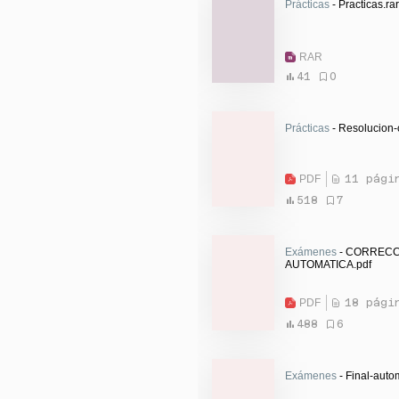
Prácticas
- Practicas.rar
RAR
41
0
Prácticas
- Resolucion-
PDF
11 pági
518
7
Exámenes
- CORRECC
AUTOMATICA.pdf
PDF
18 pági
488
6
Exámenes
- Final-auto