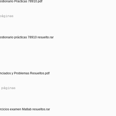
estionario Prácticas 78910.pdf
páginas
stionario prácticas 78910 resuelto.rar
nciados y Problemas Resueltos.pdf
 páginas
rcicios examen Matlab resueltos.rar