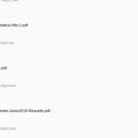
matica-Hito-2.pdf
página
3.pdf
páginas
amen-Junio2016-Resuelto.pdf
páginas