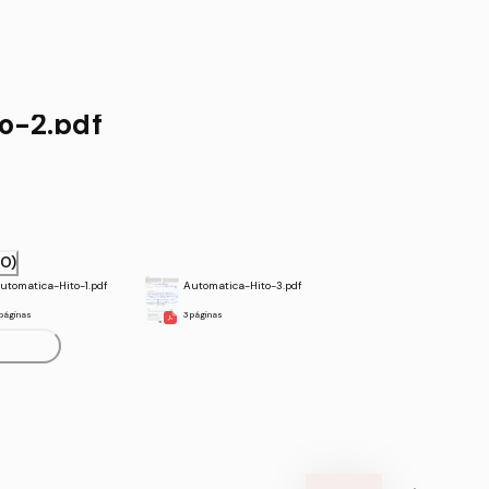
o-2.pdf
RO)
utomatica-Hito-1.pdf
Automatica-Hito-3.pdf
 páginas
3 páginas