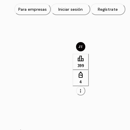
Para empresas
Iniciar sesión
Regístrate
leaderboard
399
personal_bag
4
more_vert