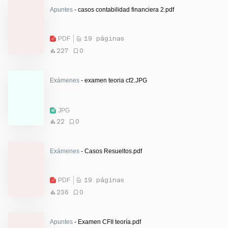
Apuntes
- casos contabilidad financiera 2.pdf
PDF
19 páginas
227
0
Exámenes
- examen teoria cf2.JPG
JPG
22
0
Exámenes
- Casos Resueltos.pdf
PDF
19 páginas
236
0
Apuntes
- Examen CFII teoría.pdf