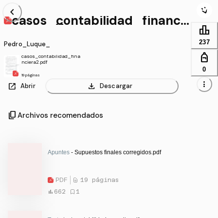
chevron_left
casos_contabilidad_financi
era2.pdf
leaderboard
237
Pedro_Luque_
personal_bag
casos_contabilidad_fina
nciera2.pdf
0
19 páginas
more_vert
open_in_new
download
Abrir
Descargar
content_copy
Archivos recomendados
Apuntes
- Supuestos finales corregidos.pdf
PDF
19 páginas
662
1