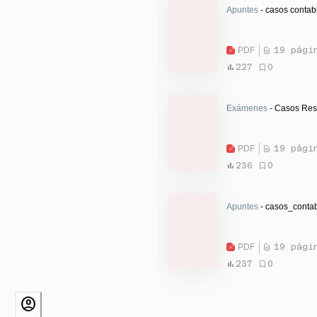
Apuntes
- casos contabi
PDF
19 pági
227
0
Exámenes
- Casos Res
PDF
19 pági
236
0
Apuntes
- casos_contab
PDF
19 pági
237
0
account_circle