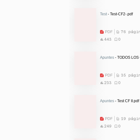
Test
- Test-CF2-.pdf
PDF
76 pági
443
0
Apuntes
- TODOS LOS
PDF
35 pági
233
0
Apuntes
- Test CF II.pdf
PDF
19 pági
249
0