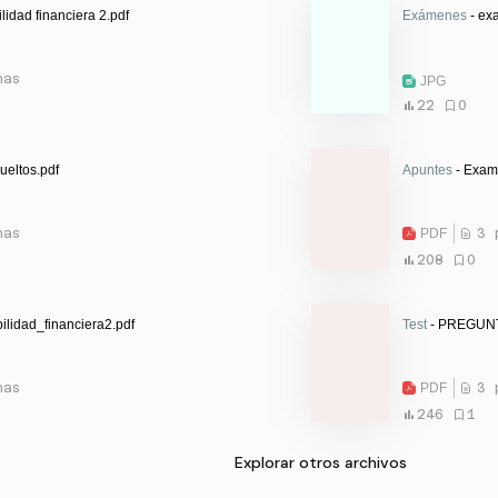
lidad financiera 2.pdf
Exámenes
- ex
nas
JPG
22
0
ueltos.pdf
Apuntes
- Exame
nas
PDF
3 
208
0
ilidad_financiera2.pdf
Test
- PREGUNTA
nas
PDF
3 
246
1
Explorar otros archivos