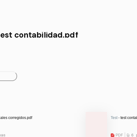
test contabilidad.pdf
ales corregidos.pdf
Test
- test conta
nas
PDF
6 