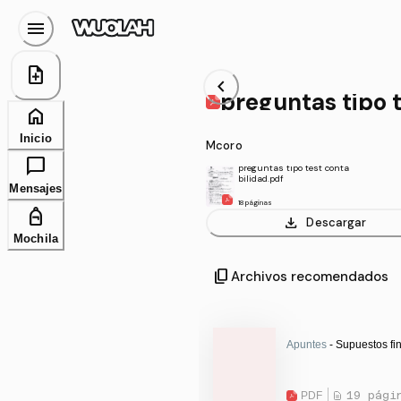
menu
note_add
chevron_left
preguntas tipo 
home
Inicio
Mcoro
chat_bubble
preguntas tipo test conta
bilidad.pdf
Mensajes
18 páginas
personal_bag
download
Descargar
Mochila
content_copy
Archivos recomendados
Apuntes
- Supuestos fin
PDF
19 pági