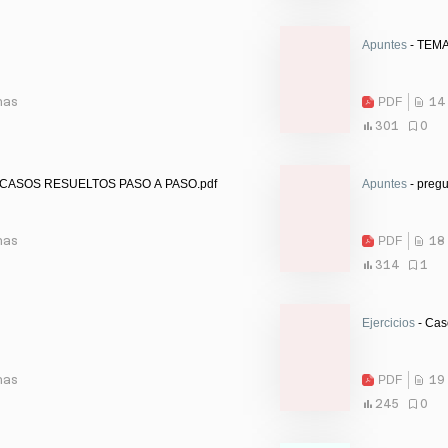
Apuntes
- TEMA
nas
PDF
14
301
0
 CASOS RESUELTOS PASO A PASO.pdf
Apuntes
- pregu
nas
PDF
18
314
1
Ejercicios
- Cas
nas
PDF
19
245
0