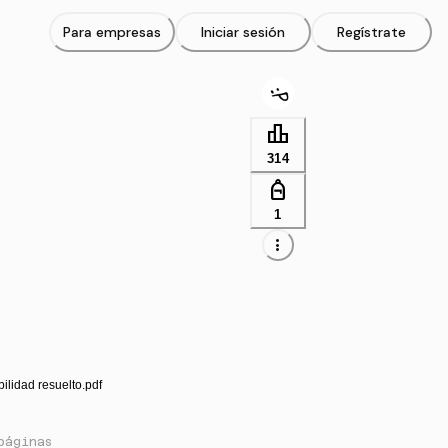
Para empresas
Iniciar sesión
Regístrate
leaderboard
314
personal_bag
1
more_vert
bilidad resuelto.pdf
páginas