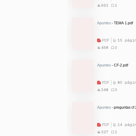
662
1
Apuntes
- TEMA 1.pdf
PDF
15 pági
468
0
Apuntes
- CF-2.pdf
PDF
80 pági
348
0
Apuntes
- preguntas cf 
PDF
14 pági
327
1