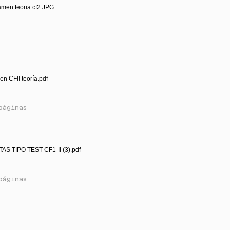
amen teoria cf2.JPG
n CFII teoría.pdf
páginas
S TIPO TEST CF1-II (3).pdf
páginas