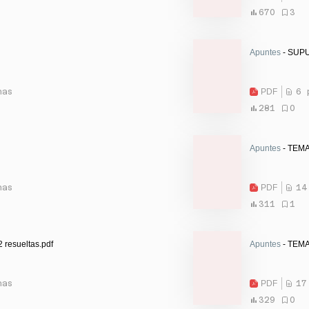
670
3
Apuntes
- SUPU
nas
PDF
6 
281
0
Apuntes
- TEMA
nas
PDF
14
311
1
2 resueltas.pdf
Apuntes
- TEMA
nas
PDF
17
329
0