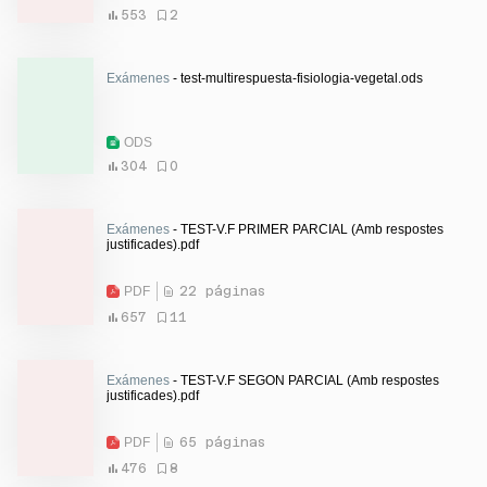
553
2
Exámenes
- test-multirespuesta-fisiologia-vegetal.ods
ODS
304
0
Exámenes
- TEST-V.F PRIMER PARCIAL (Amb respostes
justificades).pdf
PDF
22 páginas
657
11
Exámenes
- TEST-V.F SEGON PARCIAL (Amb respostes
justificades).pdf
PDF
65 páginas
476
8