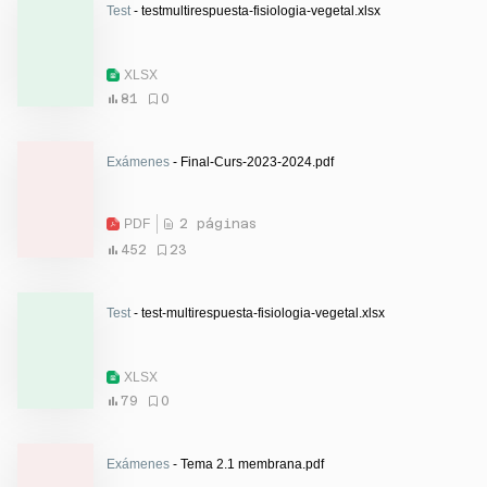
Test
- testmultirespuesta-fisiologia-vegetal.xlsx
XLSX
81
0
Exámenes
- Final-Curs-2023-2024.pdf
PDF
2 páginas
452
23
Test
- test-multirespuesta-fisiologia-vegetal.xlsx
XLSX
79
0
Exámenes
- Tema 2.1 membrana.pdf