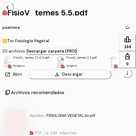
chevron_left
FisioV_temes 5.5.pdf
paalmiira
leaderboard
Tot Fisiologia Vegetal
144
20 archivos
·
Descargar carpeta (PRO)
personal_bag
FisioV_ temes 2.1+2.2.pdf
FisioV_temes 2.3.pdf
FisioV_teme
0
16 páginas
8 páginas
5 páginas
more_vert
open_in_new
download
Abrir
Descargar
content_copy
Archivos recomendados
Apuntes
- FISIOLOGIA VEGETAL bo.pdf
PDF
156 páginas