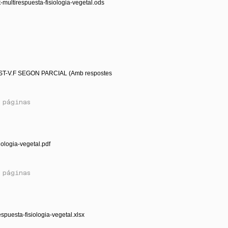
t-multirespuesta-fisiologia-vegetal.ods
ST-V.F SEGON PARCIAL (Amb respostes
 páginas
iologia-vegetal.pdf
 páginas
espuesta-fisiologia-vegetal.xlsx