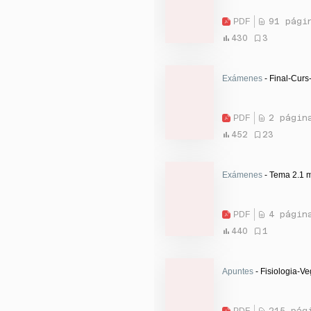
PDF
91 pági
430
3
Exámenes
- Final-Curs
PDF
2 págin
452
23
Exámenes
- Tema 2.1 
PDF
4 págin
440
1
Apuntes
- Fisiologia-Ve
PDF
215 pág