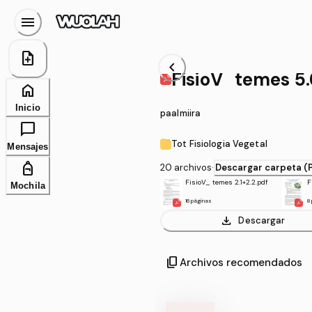
menu
note_add
chevron_left
FisioV_temes 5.
home
Inicio
paalmiira
chat_bubble
Tot Fisiologia Vegetal
Mensajes
personal_bag
20 archivos
·
Descargar carpeta (
FisioV_ temes 2.1+2.2.pdf
F
Mochila
16 páginas
8
download
Descargar
content_copy
Archivos recomendados