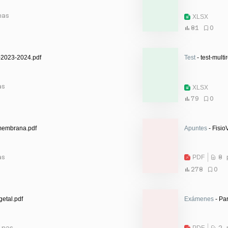
nas
XLSX
81
0
-2023-2024.pdf
Test
- test-multi
as
XLSX
79
0
membrana.pdf
Apuntes
- Fisio
as
PDF
8 
278
0
getal.pdf
Exámenes
- Pa
inas
PDF
2 