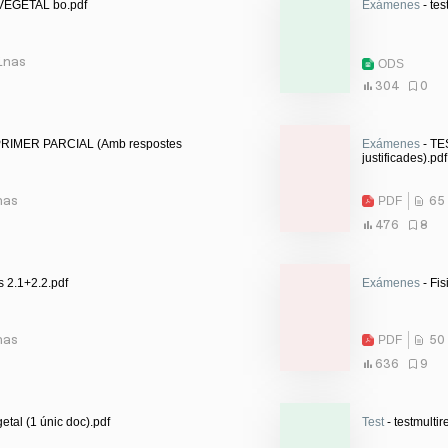
VEGETAL bo.pdf
Exámenes
- tes
inas
ODS
304
0
PRIMER PARCIAL (Amb respostes
Exámenes
- TE
justificades).pdf
nas
PDF
65
476
8
s 2.1+2.2.pdf
Exámenes
- Fis
nas
PDF
50
636
9
etal (1 únic doc).pdf
Test
- testmultir