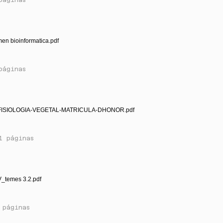
en bioinformatica.pdf
páginas
-FISIOLOGIA-VEGETAL-MATRICULA-DHONOR.pdf
1 páginas
V_temes 3.2.pdf
 páginas