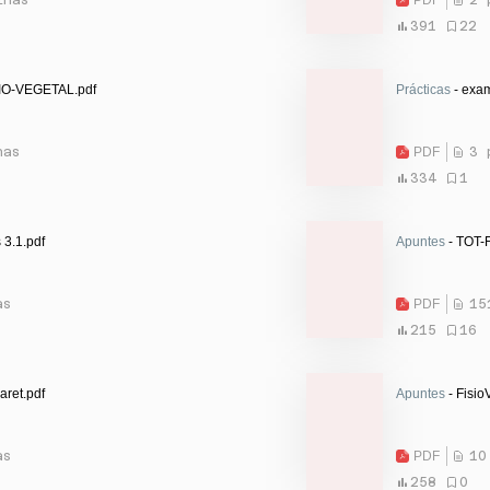
391
22
IO-VEGETAL.pdf
Prácticas
- exam
nas
PDF
3 
334
1
 3.1.pdf
Apuntes
- TOT
as
PDF
15
215
16
aret.pdf
Apuntes
- Fisio
as
PDF
10
258
0