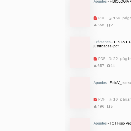
Apuntes
- FISIOLOGIA 
PDF
156 pág
553
2
Exámenes
- TEST-V.F 
justificades).pdf
PDF
22 pági
657
11
Apuntes
- FisioV_ teme
PDF
16 pági
486
3
Apuntes
- TOT Fisio Veg