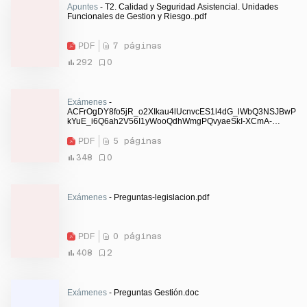
Apuntes
- T2. Calidad y Seguridad Asistencial. Unidades
Funcionales de Gestion y Riesgo..pdf
PDF
7 páginas
292
0
Exámenes
-
ACFrOgDY8fo5jR_o2XIkau4lUcnvcES1l4dG_lWbQ3NSJBwP
kYuE_i6Q6ah2V56I1yWooQdhWmgPQvyaeSkI-XCmA-
cWvXD1Rl9OZ4lj1biUVUNB1Z0RWbpEmd1MEO0=.pdf
PDF
5 páginas
348
0
Exámenes
- Preguntas-legislacion.pdf
PDF
0 páginas
408
2
Exámenes
- Preguntas Gestión.doc