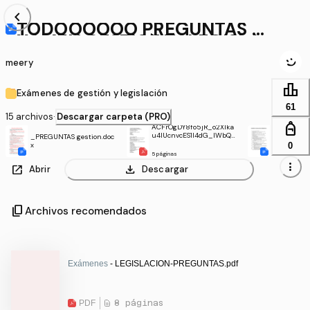
chevron_left
TODOOOOOO PREGUNTAS E
XAMEN GESTIOìN Y LEGISLA
CIOìN.docx
meery
leaderboard
Exámenes de gestión y legislación
61
15 archivos
·
Descargar carpeta (PRO)
personal_bag
ACFrOgDY8fo5jR_o2XIka
u4lUcnvcES1l4dG_lWbQ3
_PREGUNTAS gestion.doc
examen 201
NSJBwPkYuE_i6Q6ah2V5
0
x
6I1yWooQdhWmgPQvyaeS
5 páginas
kI-XCmA-cWvXD1Rl9OZ4lj
more_vert
open_in_new
download
Abrir
Descargar
1biUVUNB1Z0RWbpEmd1M
EO0=.pdf
content_copy
Archivos recomendados
Exámenes
- LEGISLACION-PREGUNTAS.pdf
PDF
8 páginas