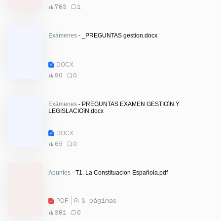
783
1
Exámenes
- _PREGUNTAS gestion.docx
DOCX
90
0
Exámenes
- PREGUNTAS EXAMEN GESTIOìN Y
LEGISLACIOìN.docx
DOCX
65
0
Apuntes
- T1. La Constituacion Española.pdf
PDF
3 páginas
381
0