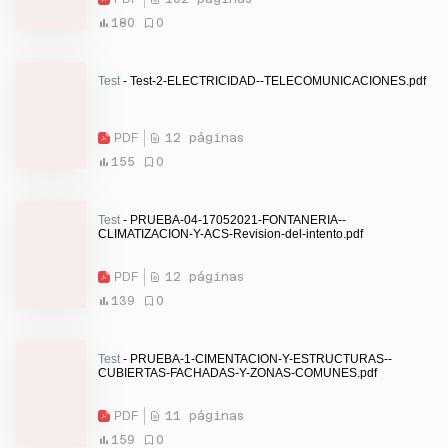
180
0
Test
- Test-2-ELECTRICIDAD--TELECOMUNICACIONES.pdf
PDF
12 páginas
155
0
Test
- PRUEBA-04-17052021-FONTANERIA--
CLIMATIZACION-Y-ACS-Revision-del-intento.pdf
PDF
12 páginas
139
0
Test
- PRUEBA-1-CIMENTACION-Y-ESTRUCTURAS--
CUBIERTAS-FACHADAS-Y-ZONAS-COMUNES.pdf
PDF
11 páginas
159
0