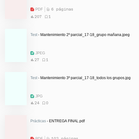
PDF
6 páginas
207
1
Test
- Mantenimiento 2º parcial_17-18_grupo mañana.jpeg
JPEG
27
1
Test
- Mantenimiento 3º parcial_17-18_todos los grupos.jpg
JPG
24
0
Prácticas
- ENTREGA FINAL.pdf
PDF
102 páginas