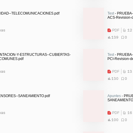
ICIDAD--TELECOMUNICACIONES.pdf
Test
- PRUEBA-
ACS-Revision-de
nas
PDF
12
139
0
ENTACION-Y-ESTRUCTURAS--CUBIERTAS-
Test
- PRUEBA-
COMUNES.pdf
PCI-Revision-de
nas
PDF
13
130
0
ENSORES--SANEAMIENTO.pdf
Apuntes
- PRU
SANEAMIENTO.
nas
PDF
16
100
0