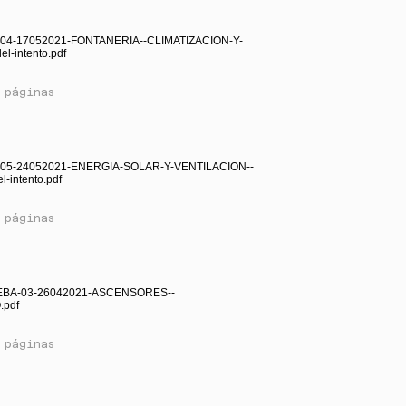
04-17052021-FONTANERIA--CLIMATIZACION-Y-
l-intento.pdf
 páginas
05-24052021-ENERGIA-SOLAR-Y-VENTILACION--
l-intento.pdf
 páginas
EBA-03-26042021-ASCENSORES--
pdf
 páginas