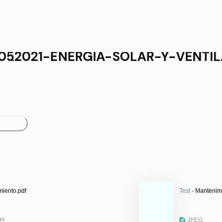
52021-ENERGIA-SOLAR-Y-VENTILA
pdf
miento.pdf
Test
- Mantenimi
as
JPEG