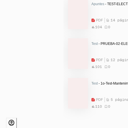
Apuntes
- TEST-ELEC
PDF
14 pági
104
0
Test
- PRUEBA-02-EL
PDF
12 pági
101
0
Test
- 1o-Test-Mantenim
PDF
5 págin
110
0
account_circle