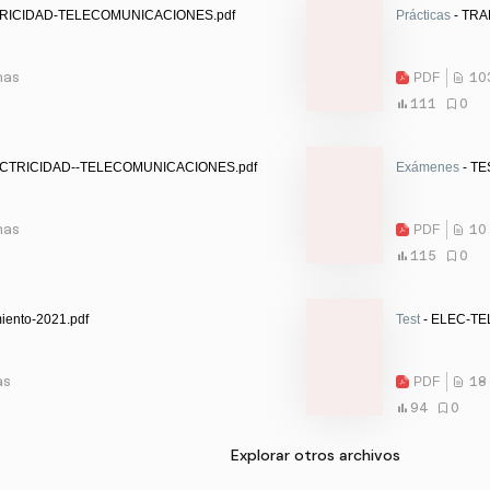
TRICIDAD-TELECOMUNICACIONES.pdf
Prácticas
- TRA
nas
PDF
10
111
0
ECTRICIDAD--TELECOMUNICACIONES.pdf
Exámenes
- TE
nas
PDF
10
115
0
iento-2021.pdf
Test
- ELEC-TE
as
PDF
18
94
0
Explorar otros archivos