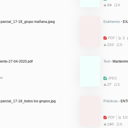
68
0
º parcial_17-18_grupo mañana.jpeg
Exámenes
- EX
PDF
2 
230
0
iento-27-04-2020.pdf
Test
- Mantenim
as
JPEG
27
1
 parcial_17-18_todos los grupos.jpg
Prácticas
- ENT
PDF
10
180
0