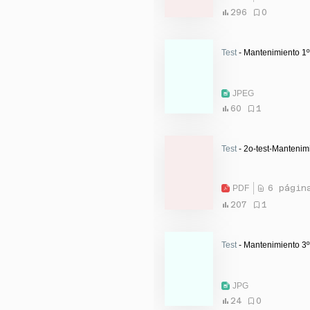
296
0
Test
- Mantenimiento 1
JPEG
60
1
Test
- 2o-test-Mantenim
PDF
6 págin
207
1
Test
- Mantenimiento 3º
JPG
24
0