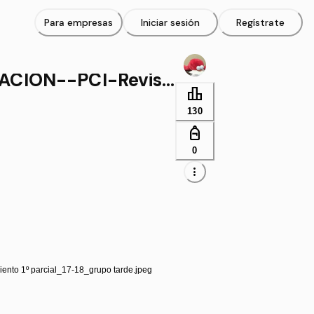
Para empresas
Iniciar sesión
Regístrate
CION--PCI-Revisi
leaderboard
130
personal_bag
0
more_vert
ento 1º parcial_17-18_grupo tarde.jpeg