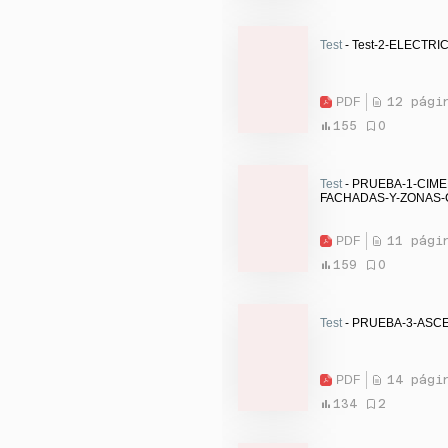
Test
- Test-2-ELECTR
PDF
12 pági
155
0
Test
- PRUEBA-1-CIM
FACHADAS-Y-ZONAS-
PDF
11 pági
159
0
Test
- PRUEBA-3-ASC
PDF
14 pági
134
2