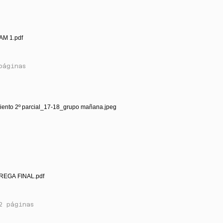
AM 1.pdf
páginas
iento 2º parcial_17-18_grupo mañana.jpeg
REGA FINAL.pdf
2 páginas