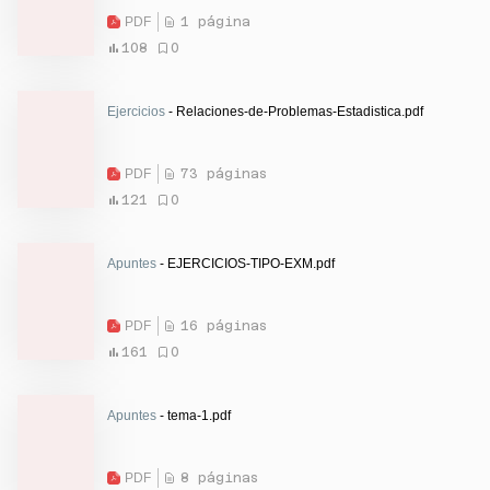
PDF
1 página
108
0
Ejercicios
- Relaciones-de-Problemas-Estadistica.pdf
PDF
73 páginas
121
0
Apuntes
- EJERCICIOS-TIPO-EXM.pdf
PDF
16 páginas
161
0
Apuntes
- tema-1.pdf
PDF
8 páginas