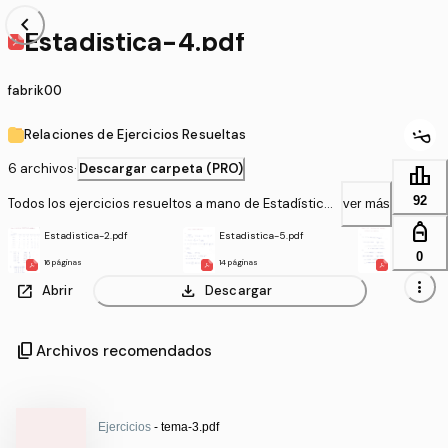
chevron_left
Estadistica-4.pdf
fabrik00
Relaciones de Ejercicios Resueltas
6 archivos
·
Descargar carpeta (PRO)
leaderboard
92
Todos los ejercicios resueltos a mano de Estadística
ver más
(Matemáticas IV)
personal_bag
Estadistica-2.pdf
Estadistica-5.pdf
Estadistic
0
16 páginas
14 páginas
18 páginas
more_vert
open_in_new
download
Abrir
Descargar
content_copy
Archivos recomendados
Ejercicios
- tema-3.pdf