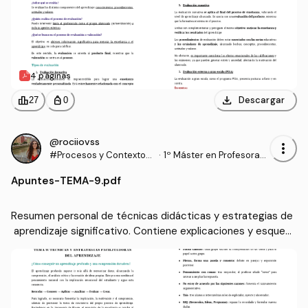
4 páginas
download
leaderboard
personal_bag
Descargar
27
0
@rociiovss
more_vert
#Procesos y Contextos
·
1º Máster en Profesorad
Educativos
o de Enseñanza Secund
Apuntes
-
TEMA-9.pdf
aria Obligatoria y Bachill
erato, Formación Profesi
onal y Enseñanzas de Idi
Resumen personal de técnicas didácticas y estrategias de
omas (UGR)
 aprendizaje significativo. Contiene explicaciones y esquem
as elaborados por el autor