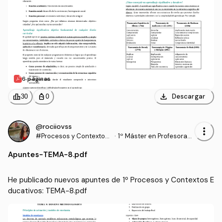
6 páginas
download
leaderboard
personal_bag
Descargar
30
0
@rociiovss
more_vert
#Procesos y Contextos
·
1º Máster en Profesorad
Educativos
o de Enseñanza Secund
Apuntes
-
TEMA-8.pdf
aria Obligatoria y Bachill
erato, Formación Profesi
onal y Enseñanzas de Idi
He publicado nuevos apuntes de 1º Procesos y Contextos E
omas (UGR)
ducativos: TEMA-8.pdf