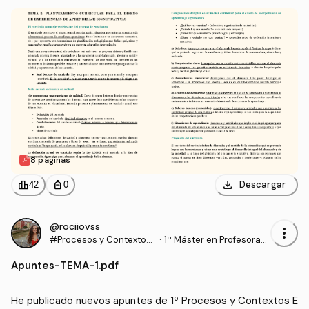
8 páginas
download
leaderboard
personal_bag
Descargar
42
0
@rociiovss
more_vert
#Procesos y Contextos
·
1º Máster en Profesorad
Educativos
o de Enseñanza Secund
Apuntes
-
TEMA-1.pdf
aria Obligatoria y Bachill
erato, Formación Profesi
onal y Enseñanzas de Idi
He publicado nuevos apuntes de 1º Procesos y Contextos E
omas (UGR)