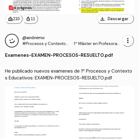
4 páginas
download
leaderboard
personal_bag
Descargar
210
11
@anónimo
more_vert
#Procesos y Contextos
·
1º Máster en Profesorad
Educativos
o de Enseñanza Secund
Examenes
-
EXAMEN-PROCESOS-RESUELTO.pdf
aria Obligatoria y Bachill
erato, Formación Profesi
onal y Enseñanzas de Idi
He publicado nuevos examenes de 1º Procesos y Contexto
omas (UGR)
s Educativos: EXAMEN-PROCESOS-RESUELTO.pdf