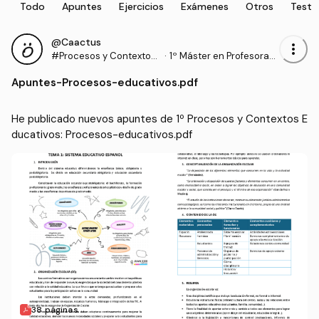
Todo
Apuntes
Ejercicios
Exámenes
Otros
Test
@Caactus
more_vert
#Procesos y Contextos
·
1º Máster en Profesorad
Educativos
o de Enseñanza Secund
Apuntes
-
Procesos-educativos.pdf
aria Obligatoria y Bachill
erato, Formación Profesi
onal y Enseñanzas de Idi
He publicado nuevos apuntes de 1º Procesos y Contextos E
omas (UGR)
ducativos: Procesos-educativos.pdf
38 páginas