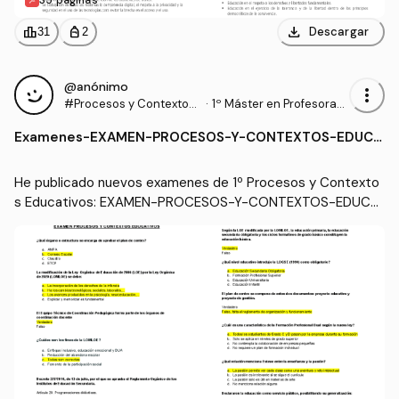
35 páginas
download
leaderboard
personal_bag
Descargar
31
2
@anónimo
more_vert
#Procesos y Contextos
·
1º Máster en Profesorad
Educativos
o de Enseñanza Secund
Examenes
-
EXAMEN-PROCESOS-Y-CONTEXTOS-EDUCA
aria Obligatoria y Bachill
TIVOS.pdf
erato, Formación Profesi
onal y Enseñanzas de Idi
He publicado nuevos examenes de 1º Procesos y Contexto
omas (UGR)
s Educativos: EXAMEN-PROCESOS-Y-CONTEXTOS-EDUCA
TIVOS.pdf