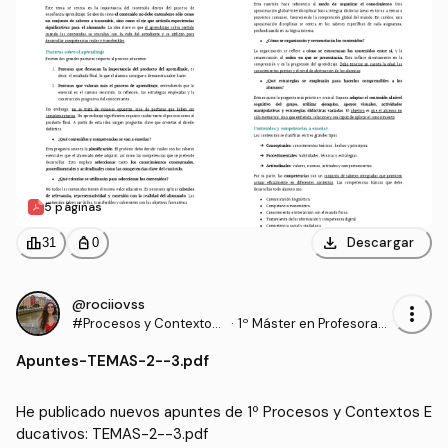
5 páginas
download
leaderboard
personal_bag
Descargar
31
0
@rociiovss
more_vert
#Procesos y Contextos
·
1º Máster en Profesorad
Educativos
o de Enseñanza Secund
Apuntes
-
TEMAS-2--3.pdf
aria Obligatoria y Bachill
erato, Formación Profesi
onal y Enseñanzas de Idi
He publicado nuevos apuntes de 1º Procesos y Contextos E
omas (UGR)
ducativos: TEMAS-2--3.pdf