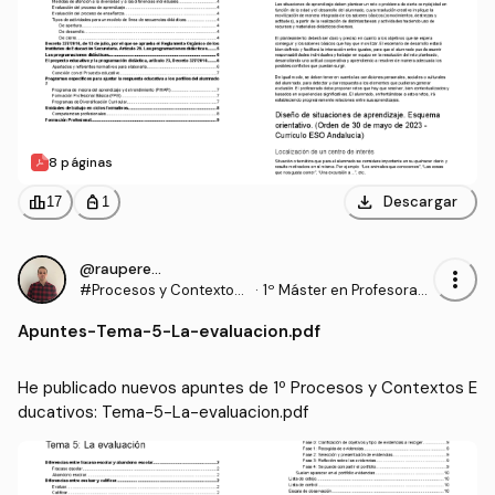
8 páginas
download
leaderboard
personal_bag
Descargar
17
1
@rauperez25
more_vert
#Procesos y Contextos
·
1º Máster en Profesorad
Educativos
o de Enseñanza Secund
Apuntes
-
Tema-5-La-evaluacion.pdf
aria Obligatoria y Bachill
erato, Formación Profesi
onal y Enseñanzas de Idi
He publicado nuevos apuntes de 1º Procesos y Contextos E
omas (UGR)
ducativos: Tema-5-La-evaluacion.pdf