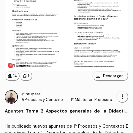
9 páginas
download
leaderboard
personal_bag
Descargar
24
1
@rauperez25
more_vert
#Procesos y Contextos
·
1º Máster en Profesorad
Educativos
o de Enseñanza Secund
Apuntes
-
Tema-2-Aspectos-generales-de-la-Didactic
aria Obligatoria y Bachill
a.pdf
erato, Formación Profesi
onal y Enseñanzas de Idi
He publicado nuevos apuntes de 1º Procesos y Contextos E
omas (UGR)
ducativos: Tema-2-Aspectos-generales-de-la-Didactica.p