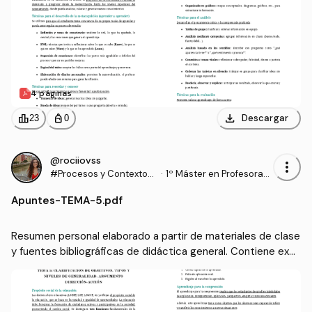
4 páginas
download
leaderboard
personal_bag
Descargar
23
0
@rociiovss
more_vert
#Procesos y Contextos
·
1º Máster en Profesorad
Educativos
o de Enseñanza Secund
Apuntes
-
TEMA-5.pdf
aria Obligatoria y Bachill
erato, Formación Profesi
onal y Enseñanzas de Idi
Resumen personal elaborado a partir de materiales de clase 
omas (UGR)
y fuentes bibliográficas de didáctica general. Contiene expli
caciones originales y ejemplos adaptados