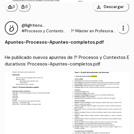
download
leaderboard
personal_bag
Descargar
3
0
@lightiscuming
more_vert
#Procesos y Contextos
·
1º Máster en Profesorad
Educativos
o de Enseñanza Secund
Apuntes
-
Procesos-Apuntes-completos.pdf
aria Obligatoria y Bachill
erato, Formación Profesi
onal y Enseñanzas de Idi
He publicado nuevos apuntes de 1º Procesos y Contextos E
omas (UGR)
ducativos: Procesos-Apuntes-completos.pdf