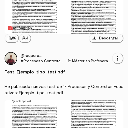
49 páginas
download
leaderboard
personal_bag
Descargar
86
4
@rauperez25
more_vert
#Procesos y Contextos
·
1º Máster en Profesorad
Educativos
o de Enseñanza Secund
Test
-
Ejemplo-tipo-test.pdf
aria Obligatoria y Bachill
erato, Formación Profesi
onal y Enseñanzas de Idi
He publicado nuevos test de 1º Procesos y Contextos Educ
omas (UGR)
ativos: Ejemplo-tipo-test.pdf