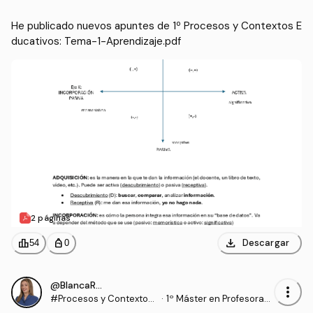
erato, Formación Profesi
onal y Enseñanzas de Idi
He publicado nuevos apuntes de 1º Procesos y Contextos E
omas (UGR)
ducativos: Tema-1-Aprendizaje.pdf
2 páginas
download
leaderboard
personal_bag
Descargar
54
0
@BlancaRomero02
more_vert
#Procesos y Contextos
·
1º Máster en Profesorad
Educativos
o de Enseñanza Secund