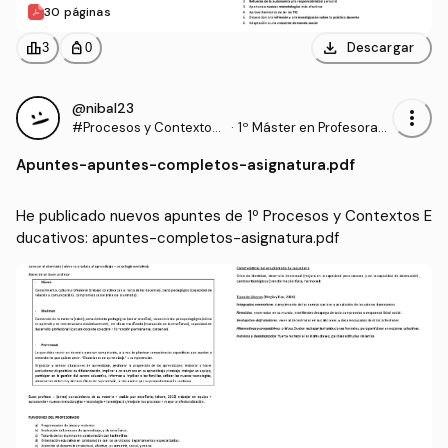
30 páginas
download
leaderboard
personal_bag
Descargar
3
0
@nibal23
more_vert
#Procesos y Contextos
·
1º Máster en Profesorad
Educativos
o de Enseñanza Secund
Apuntes
-
apuntes-completos-asignatura.pdf
aria Obligatoria y Bachill
erato, Formación Profesi
onal y Enseñanzas de Idi
He publicado nuevos apuntes de 1º Procesos y Contextos E
omas (UGR)
ducativos: apuntes-completos-asignatura.pdf