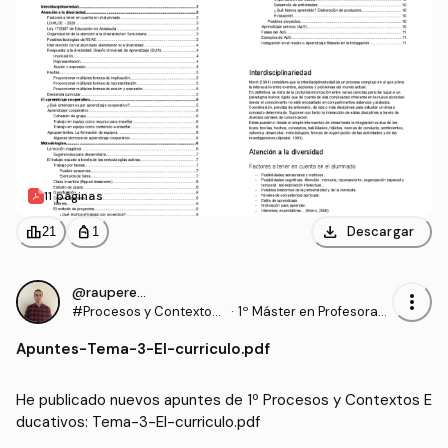
11 páginas
download
leaderboard
personal_bag
Descargar
21
1
@rauperez25
more_vert
#Procesos y Contextos
·
1º Máster en Profesorad
Educativos
o de Enseñanza Secund
Apuntes
-
Tema-3-El-curriculo.pdf
aria Obligatoria y Bachill
erato, Formación Profesi
onal y Enseñanzas de Idi
He publicado nuevos apuntes de 1º Procesos y Contextos E
omas (UGR)
ducativos: Tema-3-El-curriculo.pdf