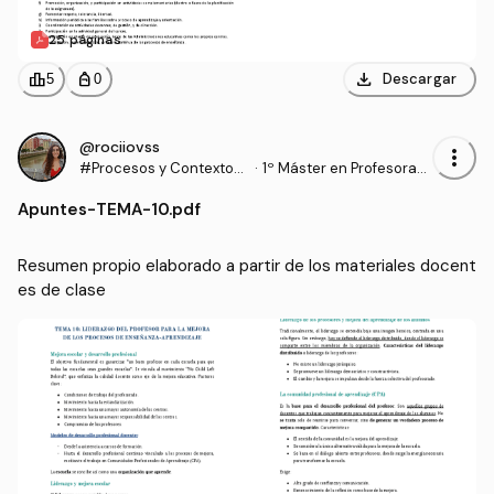
25 páginas
download
leaderboard
personal_bag
Descargar
5
0
@rociiovss
more_vert
#Procesos y Contextos
·
1º Máster en Profesorad
Educativos
o de Enseñanza Secund
Apuntes
-
TEMA-10.pdf
aria Obligatoria y Bachill
erato, Formación Profesi
onal y Enseñanzas de Idi
Resumen propio elaborado a partir de los materiales docent
omas (UGR)
es de clase