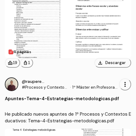
11 páginas
download
leaderboard
personal_bag
Descargar
19
1
@rauperez25
more_vert
#Procesos y Contextos
·
1º Máster en Profesorad
Educativos
o de Enseñanza Secund
Apuntes
-
Tema-4-Estrategias-metodologicas.pdf
aria Obligatoria y Bachill
erato, Formación Profesi
onal y Enseñanzas de Idi
He publicado nuevos apuntes de 1º Procesos y Contextos E
omas (UGR)
ducativos: Tema-4-Estrategias-metodologicas.pdf