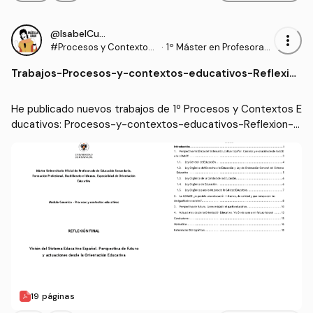
@IsabelCuesta
more_vert
#Procesos y Contextos
·
1º Máster en Profesorad
Educativos
o de Enseñanza Secund
Trabajos
-
Procesos-y-contextos-educativos-Reflexio
aria Obligatoria y Bachill
n-final.pdf
erato, Formación Profesi
onal y Enseñanzas de Idi
He publicado nuevos trabajos de 1º Procesos y Contextos E
omas (UGR)
ducativos: Procesos-y-contextos-educativos-Reflexion-fi
nal.pdf
19 páginas