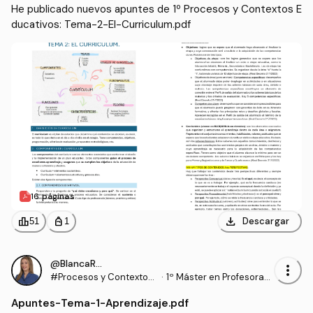
onal y Enseñanzas de Idi
He publicado nuevos apuntes de 1º Procesos y Contextos E
omas (UGR)
ducativos: Tema-2-El-Curriculum.pdf
16 páginas
download
leaderboard
personal_bag
Descargar
51
1
@BlancaRomero02
more_vert
#Procesos y Contextos
·
1º Máster en Profesorad
Educativos
o de Enseñanza Secund
Apuntes
-
Tema-1-Aprendizaje.pdf
aria Obligatoria y Bachill