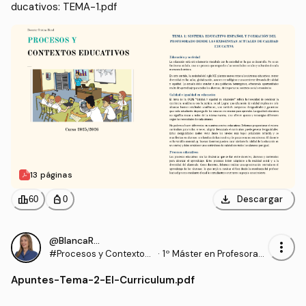
ducativos: TEMA-1.pdf
13 páginas
download
leaderboard
personal_bag
Descargar
60
0
@BlancaRomero02
more_vert
#Procesos y Contextos
·
1º Máster en Profesorad
Educativos
o de Enseñanza Secund
Apuntes
-
Tema-2-El-Curriculum.pdf
aria Obligatoria y Bachill
erato, Formación Profesi