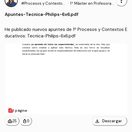
more_vert
#Procesos y Contextos
·
1º Máster en Profesorad
Educativos
o de Enseñanza Secund
Apuntes
-
Tecnica-Philips-6x6.pdf
aria Obligatoria y Bachill
erato, Formación Profesi
onal y Enseñanzas de Idi
He publicado nuevos apuntes de 1º Procesos y Contextos E
omas (UGR)
ducativos: Tecnica-Philips-6x6.pdf
1 página
download
leaderboard
personal_bag
Descargar
25
0