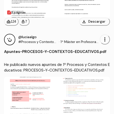
3 páginas
download
leaderboard
personal_bag
Descargar
124
7
@luciaalgo
more_vert
#Procesos y Contextos
·
1º Máster en Profesorad
Educativos
o de Enseñanza Secund
Apuntes
-
PROCESOS-Y-CONTEXTOS-EDUCATIVOS.pdf
aria Obligatoria y Bachill
erato, Formación Profesi
onal y Enseñanzas de Idi
He publicado nuevos apuntes de 1º Procesos y Contextos E
omas (UGR)
ducativos: PROCESOS-Y-CONTEXTOS-EDUCATIVOS.pdf