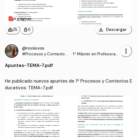
4 páginas
download
leaderboard
personal_bag
Descargar
25
0
@rociiovss
more_vert
#Procesos y Contextos
·
1º Máster en Profesorad
Educativos
o de Enseñanza Secund
Apuntes
-
TEMA-7.pdf
aria Obligatoria y Bachill
erato, Formación Profesi
onal y Enseñanzas de Idi
He publicado nuevos apuntes de 1º Procesos y Contextos E
omas (UGR)
ducativos: TEMA-7.pdf