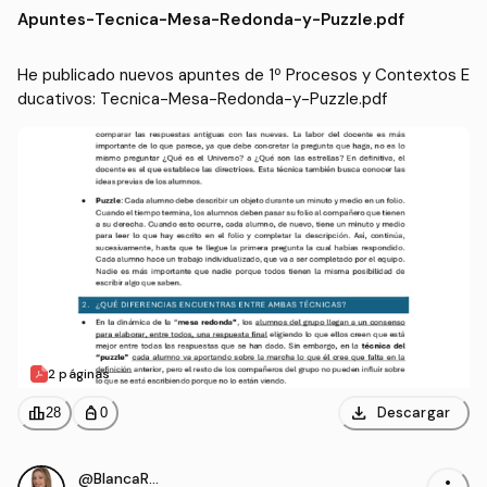
Apuntes
-
Tecnica-Mesa-Redonda-y-Puzzle.pdf
aria Obligatoria y Bachill
erato, Formación Profesi
onal y Enseñanzas de Idi
He publicado nuevos apuntes de 1º Procesos y Contextos E
omas (UGR)
ducativos: Tecnica-Mesa-Redonda-y-Puzzle.pdf
2 páginas
download
leaderboard
personal_bag
Descargar
28
0
@BlancaRomero02