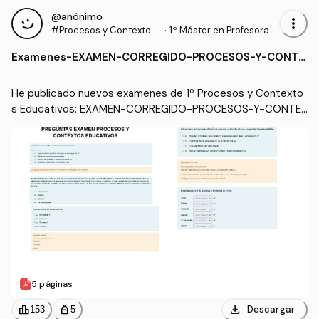
@anónimo
more_vert
#Procesos y Contextos
·
1º Máster en Profesorad
Educativos
o de Enseñanza Secund
Examenes
-
EXAMEN-CORREGIDO-PROCESOS-Y-CONTE
aria Obligatoria y Bachill
XTOS.pdf
erato, Formación Profesi
onal y Enseñanzas de Idi
He publicado nuevos examenes de 1º Procesos y Contexto
omas (UGR)
s Educativos: EXAMEN-CORREGIDO-PROCESOS-Y-CONTE
XTOS.pdf
5 páginas
download
leaderboard
personal_bag
Descargar
153
5