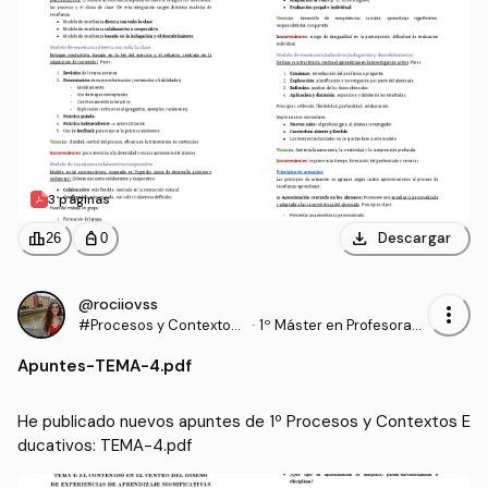
3 páginas
download
leaderboard
personal_bag
Descargar
26
0
@rociiovss
more_vert
#Procesos y Contextos
·
1º Máster en Profesorad
Educativos
o de Enseñanza Secund
Apuntes
-
TEMA-4.pdf
aria Obligatoria y Bachill
erato, Formación Profesi
onal y Enseñanzas de Idi
He publicado nuevos apuntes de 1º Procesos y Contextos E
omas (UGR)
ducativos: TEMA-4.pdf