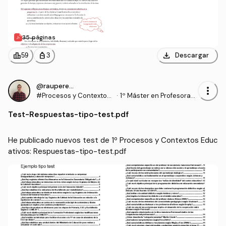
35 páginas
download
leaderboard
personal_bag
Descargar
59
3
@rauperez25
more_vert
#Procesos y Contextos
·
1º Máster en Profesorad
Educativos
o de Enseñanza Secund
Test
-
Respuestas-tipo-test.pdf
aria Obligatoria y Bachill
erato, Formación Profesi
onal y Enseñanzas de Idi
He publicado nuevos test de 1º Procesos y Contextos Educ
omas (UGR)
ativos: Respuestas-tipo-test.pdf