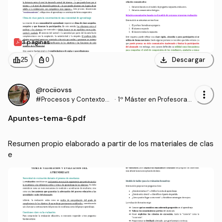
3 páginas
download
leaderboard
personal_bag
Descargar
25
0
@rociiovss
more_vert
#Procesos y Contextos
·
1º Máster en Profesorad
Educativos
o de Enseñanza Secund
Apuntes
-
tema-6.pdf
aria Obligatoria y Bachill
erato, Formación Profesi
onal y Enseñanzas de Idi
Resumen propio elaborado a partir de los materiales de clas
omas (UGR)
e