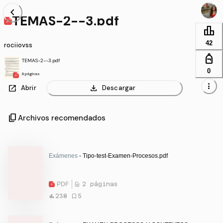
chevron_left
TEMAS-2--3.pdf
leaderboard
42
rociiovss
personal_bag
TEMAS-2--3.pdf
0
8 páginas
more_vert
open_in_new
download
Abrir
Descargar
content_copy
Archivos recomendados
Exámenes
- Tipo-test-Examen-Procesos.pdf
PDF
2 páginas
238
5