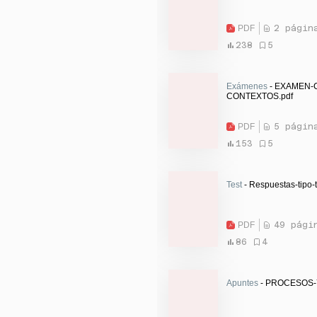
PDF
2 págin
238
5
Exámenes
- EXAMEN-
CONTEXTOS.pdf
PDF
5 págin
153
5
Test
- Respuestas-tipo-t
PDF
49 pági
86
4
Apuntes
- PROCESOS-