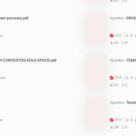
42
0
men-procesos.pdf
Apuntes
- PRO
as
PDF
6 
49
0
Y-CONTEXTOS-EDUCATIVOS.pdf
Apuntes
- TEMA
nas
PDF
5 
31
0
Apuntes
- Tecn
as
PDF
2 
28
0