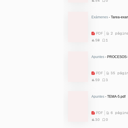
54
0
Exámenes
- Tarea-exa
PDF
2 págin
58
1
Apuntes
- PROCESOS-
PDF
35 pági
59
3
Apuntes
- TEMA-5.pdf
PDF
6 págin
30
0