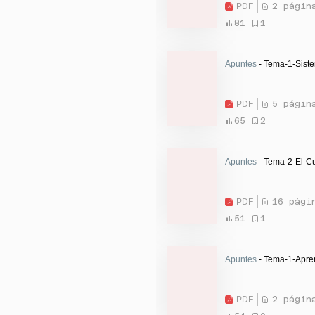
PDF
2 págin
81
1
Apuntes
- Tema-1-Siste
PDF
5 págin
65
2
Apuntes
- Tema-2-El-Cu
PDF
16 pági
51
1
Apuntes
- Tema-1-Apren
PDF
2 págin