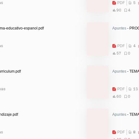
as
PDF
5 
90
4
ma-educativo-espanol.pdf
Apuntes
- PRO
as
PDF
4 
57
0
rriculum.pdf
Apuntes
- TEMA
nas
PDF
13
60
0
dizaje.pdf
Apuntes
- TEMA
as
PDF
8 