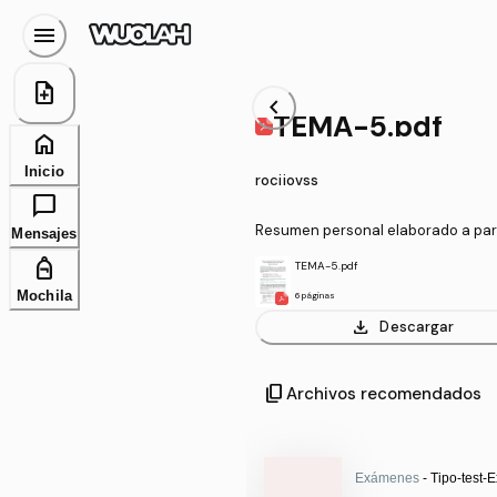
menu
note_add
chevron_left
TEMA-5.pdf
home
Inicio
rociiovss
chat_bubble
Resumen personal elaborado a parti
Mensajes
es y ejemplos adaptados
personal_bag
TEMA-5.pdf
Mochila
6 páginas
download
Descargar
content_copy
Archivos recomendados
Exámenes
- Tipo-test