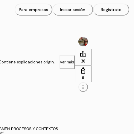
Para empresas
Iniciar sesión
Regístrate
leaderboard
30
Contiene explicaciones original
ver más
personal_bag
0
more_vert
XAMEN-PROCESOS-Y-CONTEXTOS-
df