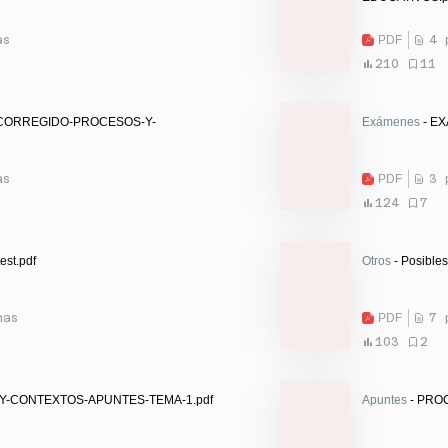
as
PDF
4 
210
11
CORREGIDO-PROCESOS-Y-
Exámenes
- E
as
PDF
3 
124
7
est.pdf
Otros
- Posible
nas
PDF
7 
103
2
Y-CONTEXTOS-APUNTES-TEMA-1.pdf
Apuntes
- PRO