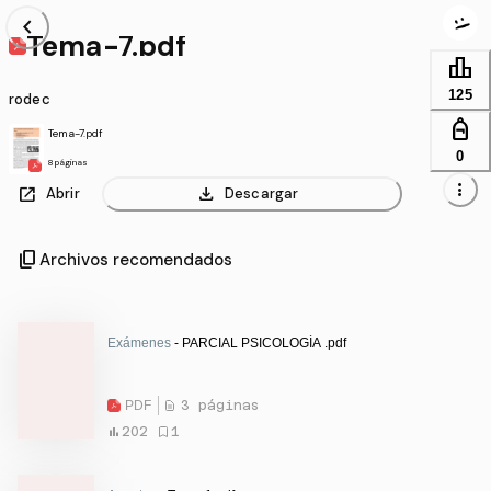
chevron_left
Tema-7.pdf
leaderboard
125
rodec
personal_bag
Tema-7.pdf
0
8 páginas
more_vert
open_in_new
download
Abrir
Descargar
content_copy
Archivos recomendados
Exámenes
- PARCIAL PSICOLOGÍA .pdf
PDF
3 páginas
202
1