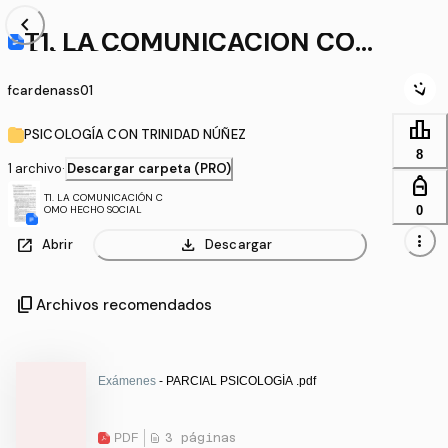
chevron_left
T1. LA COMUNICACIÓN COM
O HECHO SOCIAL
fcardenass01
leaderboard
PSICOLOGÍA CON TRINIDAD NÚÑEZ
8
1 archivo
·
Descargar carpeta (PRO)
personal_bag
T1. LA COMUNICACIÓN C
0
OMO HECHO SOCIAL
more_vert
open_in_new
download
Abrir
Descargar
content_copy
Archivos recomendados
Exámenes
- PARCIAL PSICOLOGÍA .pdf
PDF
3 páginas