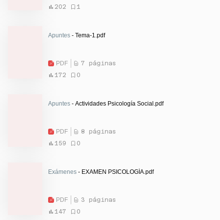
202
1
Apuntes
- Tema-1.pdf
PDF
7 páginas
172
0
Apuntes
- Actividades Psicología Social.pdf
PDF
8 páginas
159
0
Exámenes
- EXAMEN PSICOLOGÍA.pdf
PDF
3 páginas
147
0