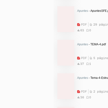
Apuntes
- ApuntesSFE.
PDF
29 pági
63
0
Apuntes
- TEMA-4.pdf
PDF
5 págin
37
1
Apuntes
- Tema-4-Estru
PDF
2 págin
36
0