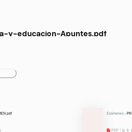
ia-y-educacion-Apuntes.pdf
EN.pdf
Exámenes
- P
a
PDF
4 