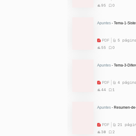
95
0
Apuntes
- Tema-1-Siste
PDF
5 págin
55
0
Apuntes
- Tema-3-Difer
PDF
4 págin
44
1
Apuntes
- Resumen-de-l
PDF
21 pági
38
2