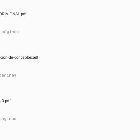
RIA-FINAL.pdf
 páginas
icion-de-conceptos.pdf
páginas
-3.pdf
páginas