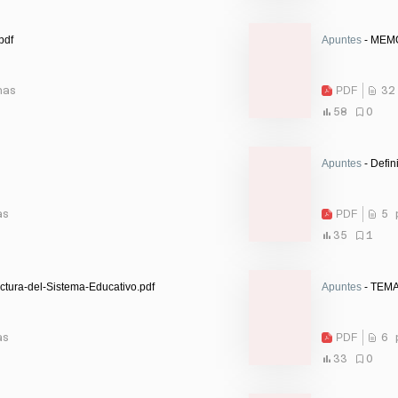
pdf
Apuntes
- MEMO
nas
PDF
32
58
0
Apuntes
- Defin
as
PDF
5 
35
1
ctura-del-Sistema-Educativo.pdf
Apuntes
- TEMA
as
PDF
6 
33
0