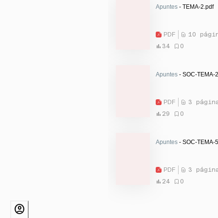
Apuntes
- TEMA-2.pdf
PDF
10 pági
34
0
Apuntes
- SOC-TEMA-2
PDF
3 págin
29
0
Apuntes
- SOC-TEMA-5
PDF
3 págin
24
0
account_circle