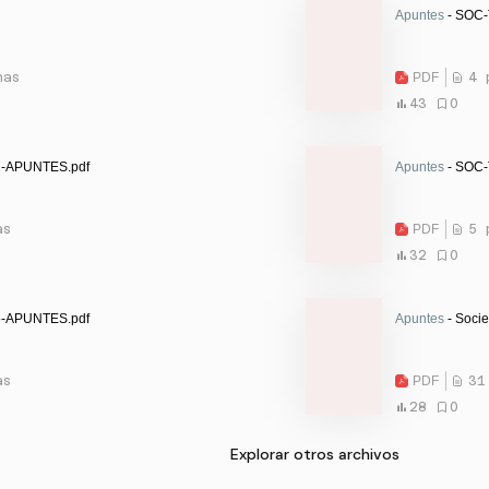
Apuntes
- SOC
nas
PDF
4 
43
0
-APUNTES.pdf
Apuntes
- SOC
as
PDF
5 
32
0
-APUNTES.pdf
Apuntes
- Socie
as
PDF
31
28
0
Explorar otros archivos