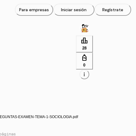
Para empresas
Iniciar sesión
Regístrate
leaderboard
28
personal_bag
0
more_vert
REGUNTAS-EXAMEN-TEMA-1-SOCIOLOGIA.pdf
páginas