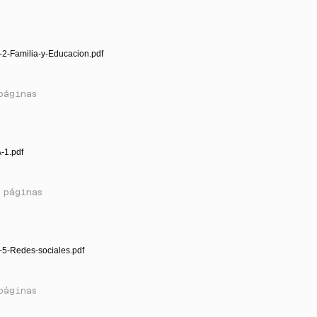
2-Familia-y-Educacion.pdf
páginas
-1.pdf
 páginas
-5-Redes-sociales.pdf
páginas