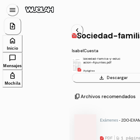
menu
note_add
chevron_left
Sociedad-famil
home
Inicio
IsabelCuesta
chat_bubble
Sociedad-familia-y-educ
acion-Apuntes.pdf
Mensajes
31 páginas
personal_bag
download
Descargar
Mochila
content_copy
Archivos recomendados
Exámenes
- 2DO-EXAM
PDF
1 págin