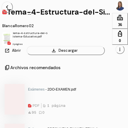
chevron_left
Tema-4-Estructura-del-Sist
ema-Educativo.pdf
leaderboard
36
BlancaRomero02
personal_bag
Tema-4-Estructura-del-S
istema-Educativo.pdf
0
2 páginas
more_vert
open_in_new
download
Abrir
Descargar
content_copy
Archivos recomendados
Exámenes
- 2DO-EXAMEN.pdf
PDF
1 página
95
0