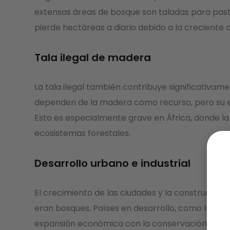
extensas áreas de bosque son taladas para pas
pierde hectáreas a diario debido a la crecient
Tala ilegal de madera
La tala ilegal también contribuye significativ
dependen de la madera como recurso, pero su ex
Esto es especialmente grave en África, donde la 
ecosistemas forestales.
Desarrollo urbano e industrial
El crecimiento de las ciudades y la construcció
eran bosques. Países en desarrollo, como India y 
expansión económica con la conservación de sus