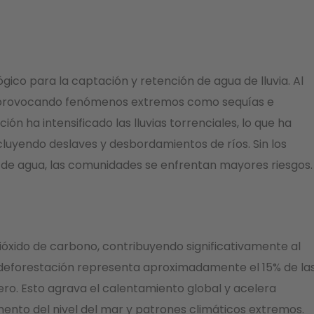
gico para la captación y retención de agua de lluvia. Al
io, provocando fenómenos extremos como sequías e
ión ha intensificado las lluvias torrenciales, lo que ha
cluyendo deslaves y desbordamientos de ríos. Sin los
ujo de agua, las comunidades se enfrentan mayores riesgos.
ióxido de carbono, contribuyendo significativamente al
a deforestación representa aproximadamente el 15% de la
ro. Esto agrava el calentamiento global y acelera
ento del nivel del mar y patrones climáticos extremos.