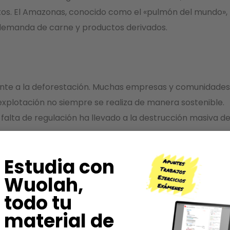
tos. El Amazonas, conocido como el «pulmón del mundo»,
e demanda de carne y productos derivados.
amente a la deforestación. Muchas empresas y comunidades
plotación no siempre se realiza de manera sostenible.
falta de regulación ha llevado a la destrucción masiva d
Estudia con
Wuolah,
n de infraestructuras también ocupan áreas que antes
todo tu
Brasil, enfrentan grandes desafíos al equilibrar la
material de
 recursos naturales.