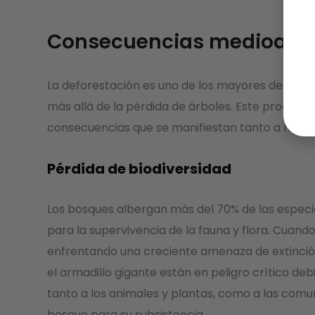
Consecuencias medioambie
La deforestación es uno de los mayores desafío
más allá de la pérdida de árboles. Este proceso 
consecuencias que se manifiestan tanto a nivel 
Pérdida de biodiversidad
Los bosques albergan más del 70% de las especi
para la supervivencia de la fauna y flora. Cuand
enfrentando una creciente amenaza de extinción
el armadillo gigante están en peligro crítico deb
tanto a los animales y plantas, como a las com
bosque para su subsistencia.