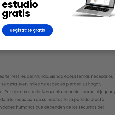
estudio
gratis
ntales de la deforestación
Regístrate gratis
s ambientales de nuestro tiempo, con impactos que van
afecta al equilibrio ecológico del planeta, generando
local como global.
es terrestres del mundo, siendo ecosistemas necesarios
o se destruyen, miles de especies pierden su hogar,
. Por ejemplo, en la Amazonía, especies como el jaguar 
ido a la reducción de su hábitat. Esta pérdida afecta
unidades humanas que dependen de los recursos del