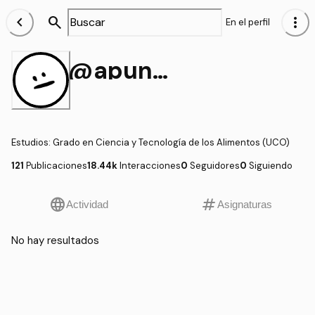
chevron_left
search
more_vert
En el perfil
@apuntecytos
Estudios
:
Grado en Ciencia y Tecnología de los Alimentos (UCO)
121
Publicaciones
18.44k
Interacciones
0
Seguidores
0
Siguiendo
language
tag
Actividad
Asignaturas
No hay resultados