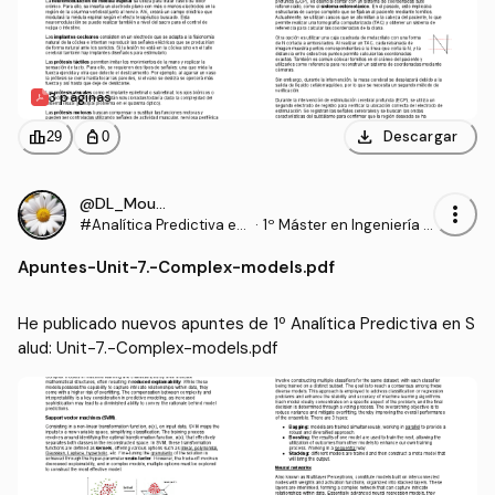
3 páginas
download
leaderboard
personal_bag
Descargar
29
0
@DL_Moura
more_vert
#Analítica Predictiva en
·
1º Máster en Ingeniería B
Salud
iomédica (UPV)
Apuntes
-
Unit-7.-Complex-models.pdf
He publicado nuevos apuntes de 1º Analítica Predictiva en S
alud: Unit-7.-Complex-models.pdf