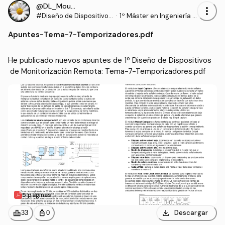
@DL_Moura
more_vert
#Diseño de Dispositivos
·
1º Máster en Ingeniería B
de Monitorización Remo
iomédica (UPV)
Apuntes
-
Tema-7-Temporizadores.pdf
ta
He publicado nuevos apuntes de 1º Diseño de Dispositivos
 de Monitorización Remota: Tema-7-Temporizadores.pdf
5 páginas
download
leaderboard
personal_bag
Descargar
33
0