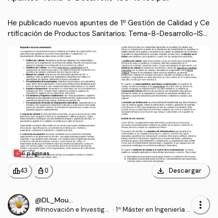
He publicado nuevos apuntes de 1º Gestión de Calidad y Ce
rtificación de Productos Sanitarios: Tema-8-Desarrollo-ISO
-13485.pdf
6 páginas
download
leaderboard
personal_bag
Descargar
43
0
@DL_Moura
more_vert
#Innovación e Investiga
·
1º Máster en Ingeniería B