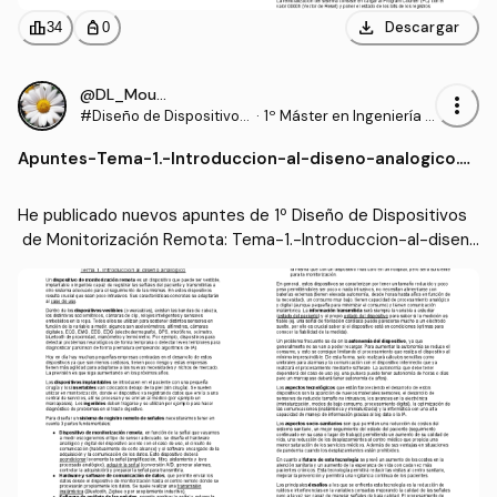
download
leaderboard
personal_bag
Descargar
34
0
@DL_Moura
more_vert
#Diseño de Dispositivos
·
1º Máster en Ingeniería B
de Monitorización Remo
iomédica (UPV)
Apuntes
-
Tema-1.-Introduccion-al-diseno-analogico.p
ta
df
He publicado nuevos apuntes de 1º Diseño de Dispositivos
 de Monitorización Remota: Tema-1.-Introduccion-al-diseno
-analogico.pdf