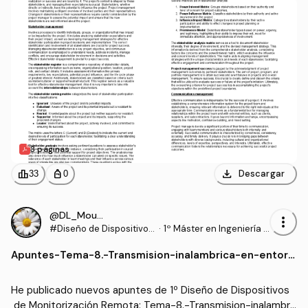
3 páginas
download
leaderboard
personal_bag
Descargar
33
0
@DL_Moura
more_vert
#Diseño de Dispositivos
·
1º Máster en Ingeniería B
de Monitorización Remo
iomédica (UPV)
Apuntes
-
Tema-8.-Transmision-inalambrica-en-entorn
ta
o-corporal.pdf
He publicado nuevos apuntes de 1º Diseño de Dispositivos
 de Monitorización Remota: Tema-8.-Transmision-inalambri