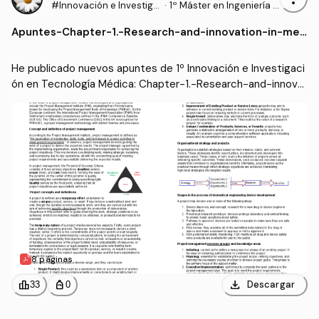
#Innovación e Investiga
·
1º Máster en Ingeniería B
ción en Tecnología Médi
iomédica (UPV)
Apuntes
-
Chapter-1.-Research-and-innovation-in-med
ca
ical-technologies..pdf
He publicado nuevos apuntes de 1º Innovación e Investigaci
ón en Tecnología Médica: Chapter-1.-Research-and-innova
tion-in-medical-technologies..pdf
8 páginas
download
leaderboard
personal_bag
Descargar
33
0