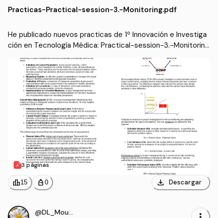
ción en Tecnología Médi
iomédica (UPV)
Practicas
-
Practical-session-3.-Monitoring.pdf
ca
He publicado nuevos practicas de 1º Innovación e Investiga
ción en Tecnología Médica: Practical-session-3.-Monitorin
g.pdf
3 páginas
download
leaderboard
personal_bag
Descargar
15
0
@DL_Moura
more_vert