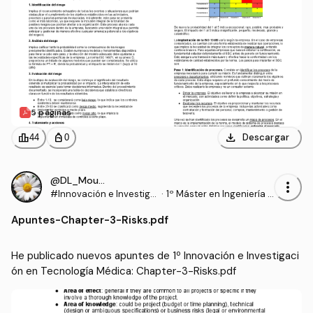
5 páginas
download
leaderboard
personal_bag
Descargar
44
0
@DL_Moura
more_vert
#Innovación e Investiga
·
1º Máster en Ingeniería B
ción en Tecnología Médi
iomédica (UPV)
Apuntes
-
Chapter-3-Risks.pdf
ca
He publicado nuevos apuntes de 1º Innovación e Investigaci
ón en Tecnología Médica: Chapter-3-Risks.pdf