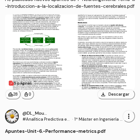
-Introduccion-a-la-localizacion-de-fuentes-cerebrales.pdf
5 páginas
download
leaderboard
personal_bag
Descargar
28
0
@DL_Moura
more_vert
#Analítica Predictiva en
·
1º Máster en Ingeniería B
Salud
iomédica (UPV)
Apuntes
-
Unit-6.-Performance-metrics.pdf