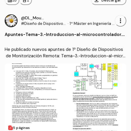
download
leaderboard
personal_bag
Descargar
33
1
@DL_Moura
more_vert
#Diseño de Dispositivos
·
1º Máster en Ingeniería B
de Monitorización Remo
iomédica (UPV)
Apuntes
-
Tema-3.-Introduccion-al-microcontrolador.p
ta
df
He publicado nuevos apuntes de 1º Diseño de Dispositivos
 de Monitorización Remota: Tema-3.-Introduccion-al-micro
controlador.pdf
5 páginas