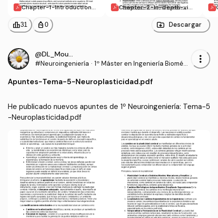
Chapter-1-Introduction-t
Chapter-2-In-depth-vie
o-the-modeling-of-elect
w-of-ion-channels.pdf
rical-behavior-of-cells-a
leaderboard
personal_bag
Descargar
31
0
nd-tissues..pdf
@DL_Moura
more_vert
#Neuroingeniería
·
1º Máster en Ingeniería Biomédi
ca (UPV)
Apuntes
-
Tema-5-Neuroplasticidad.pdf
He publicado nuevos apuntes de 1º Neuroingeniería: Tema-5
-Neuroplasticidad.pdf