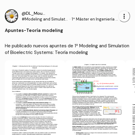
@DL_Moura
more_vert
#Modeling and Simulati
·
1º Máster en Ingeniería B
on of Bioelectric System
iomédica (UPV)
Apuntes
-
Teoría modeling
s
He publicado nuevos apuntes de 1º Modeling and Simulation 
of Bioelectric Systems: Teoría modeling