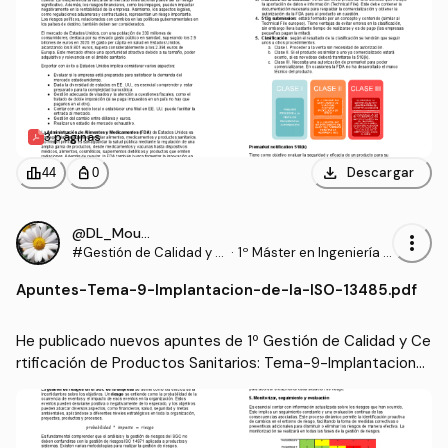
3 páginas
download
leaderboard
personal_bag
Descargar
44
0
@DL_Moura
more_vert
#Gestión de Calidad y C
·
1º Máster en Ingeniería B
ertificación de Producto
iomédica (UPV)
Apuntes
-
Tema-9-Implantacion-de-la-ISO-13485.pdf
s Sanitarios
He publicado nuevos apuntes de 1º Gestión de Calidad y Ce
rtificación de Productos Sanitarios: Tema-9-Implantacion-
de-la-ISO-13485.pdf