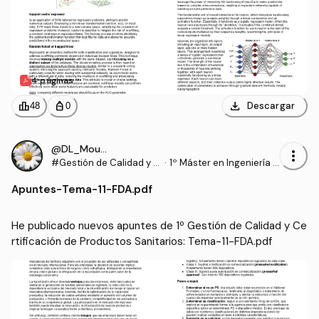
4 páginas
download
leaderboard
personal_bag
Descargar
48
0
@DL_Moura
more_vert
#Gestión de Calidad y C
·
1º Máster en Ingeniería B
ertificación de Producto
iomédica (UPV)
Apuntes
-
Tema-11-FDA.pdf
s Sanitarios
He publicado nuevos apuntes de 1º Gestión de Calidad y Ce
rtificación de Productos Sanitarios: Tema-11-FDA.pdf