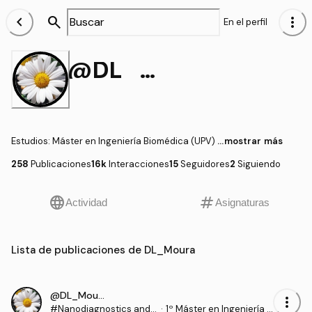
chevron_left
search
more_vert
En el perfil
@DL_Moura
Estudios
:
Máster en Ingeniería Biomédica (UPV)
...mostrar más
258
Publicaciones
16k
Interacciones
15
Seguidores
2
Siguiendo
language
tag
Actividad
Asignaturas
Lista de publicaciones de DL_Moura
@DL_Moura
more_vert
#Nanodiagnostics and
·
1º Máster en Ingeniería B