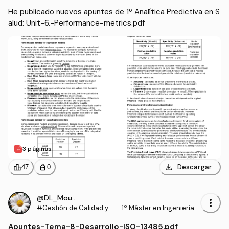
He publicado nuevos apuntes de 1º Analítica Predictiva en S
alud: Unit-6.-Performance-metrics.pdf
3 páginas
download
leaderboard
personal_bag
Descargar
47
0
@DL_Moura
more_vert
#Gestión de Calidad y C
·
1º Máster en Ingeniería B
ertificación de Producto
iomédica (UPV)
Apuntes
-
Tema-8-Desarrollo-ISO-13485.pdf
s Sanitarios