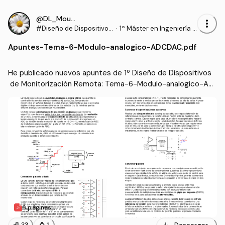
@DL_Moura
more_vert
#Diseño de Dispositivos
·
1º Máster en Ingeniería B
de Monitorización Remo
iomédica (UPV)
Apuntes
-
Tema-6-Modulo-analogico-ADCDAC.pdf
ta
He publicado nuevos apuntes de 1º Diseño de Dispositivos
 de Monitorización Remota: Tema-6-Modulo-analogico-AD
CDAC.pdf
6 páginas