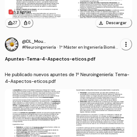
5 páginas
download
leaderboard
personal_bag
Descargar
27
0
@DL_Moura
more_vert
#Neuroingeniería
·
1º Máster en Ingeniería Biomédi
ca (UPV)
Apuntes
-
Tema-4-Aspectos-eticos.pdf
He publicado nuevos apuntes de 1º Neuroingeniería: Tema-
4-Aspectos-eticos.pdf