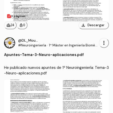
3 páginas
download
leaderboard
personal_bag
Descargar
24
0
@DL_Moura
more_vert
#Neuroingeniería
·
1º Máster en Ingeniería Biomédi
ca (UPV)
Apuntes
-
Tema-3-Neuro-aplicaciones.pdf
He publicado nuevos apuntes de 1º Neuroingeniería: Tema-3
-Neuro-aplicaciones.pdf