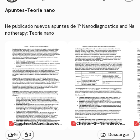
Nanotherapy
iomédica (UPV)
Apuntes
-
Teoría nano
He publicado nuevos apuntes de 1º Nanodiagnostics and Na
notherapy: Teoría nano
Chapter-1.-An-Introducti
Chapter-2.-Nanodevices
on-to-Nanomedicine..pdf
-for-rapid-and-multiplex
ed-diagnosis.pdf
leaderboard
personal_bag
Descargar
46
0