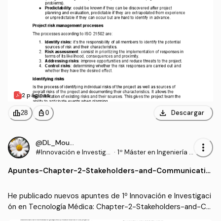
2 páginas
download
leaderboard
personal_bag
Descargar
28
0
@DL_Moura
more_vert
#Innovación e Investiga
·
1º Máster en Ingeniería B
ción en Tecnología Médi
iomédica (UPV)
Apuntes
-
Chapter-2-Stakeholders-and-Communicatio
ca
ns.pdf
He publicado nuevos apuntes de 1º Innovación e Investigaci
ón en Tecnología Médica: Chapter-2-Stakeholders-and-Co
mmunications.pdf