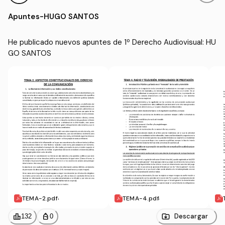
Audiovisual (US)
Apuntes
-
HUGO SANTOS
He publicado nuevos apuntes de 1º Derecho Audiovisual: HU
GO SANTOS
TEMA-2.pdf
TEMA-4.pdf
leaderboard
personal_bag
Descargar
132
0