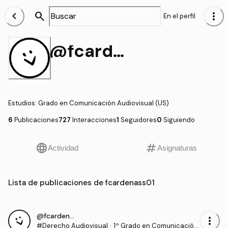
chevron_left
search
more_vert
En el perfil
@fcardenass01
Estudios
:
Grado en Comunicación Audiovisual (US)
6
Publicaciones
727
Interacciones
1
Seguidores
0
Siguiendo
language
tag
Actividad
Asignaturas
Lista de publicaciones de fcardenass01
@fcardenass01
more_vert
#Derecho Audiovisual
·
1º Grado en Comunicación