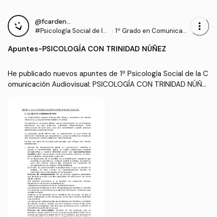
@fcardenass01
more_vert
#Psicología Social de la
·
1º Grado en Comunicaci
Comunicación Audiovis
ón Audiovisual (US)
Apuntes
-
PSICOLOGÍA CON TRINIDAD NÚÑEZ
ual
He publicado nuevos apuntes de 1º Psicología Social de la C
omunicación Audiovisual: PSICOLOGÍA CON TRINIDAD NÚÑE
Z