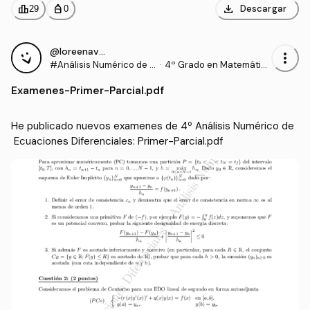
download
leaderboard
personal_bag
Descargar
29
0
@loreenavillalba
more_vert
#Análisis Numérico de E
·
4º Grado en Matemátic
cuaciones Diferenciales
as (US)
Examenes
-
Primer-Parcial.pdf
He publicado nuevos examenes de 4º Análisis Numérico de
 Ecuaciones Diferenciales: Primer-Parcial.pdf