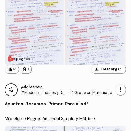
6 páginas
download
leaderboard
personal_bag
Descargar
18
0
@loreenavillalba
more_vert
#Modelos Lineales y Dis
·
3º Grado en Matemática
eño de Experimentos
s (US)
Apuntes
-
Resumen-Primer-Parcial.pdf
Modelo de Regresión Lineal Simple y Múltiple