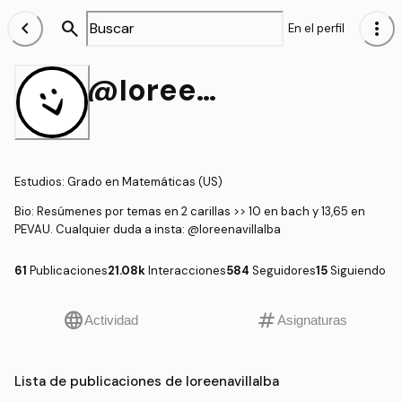
chevron_left
search
more_vert
En el perfil
@loreenavillalba
Estudios
:
Grado en Matemáticas (US)
Bio:
Resúmenes por temas en 2 carillas >> 10 en bach y 13,65 en
PEVAU. Cualquier duda a insta: @loreenavillalba
61
Publicaciones
21.08k
Interacciones
584
Seguidores
15
Siguiendo
language
tag
Actividad
Asignaturas
Lista de publicaciones de loreenavillalba