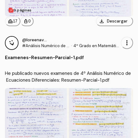
9 páginas
download
leaderboard
personal_bag
Descargar
17
0
@loreenavillalba
more_vert
#Análisis Numérico de E
·
4º Grado en Matemátic
cuaciones Diferenciales
as (US)
Examenes
-
Resumen-Parcial-1.pdf
He publicado nuevos examenes de 4º Análisis Numérico de
 Ecuaciones Diferenciales: Resumen-Parcial-1.pdf