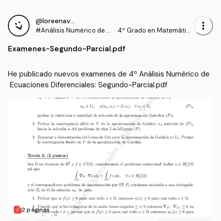
@loreenavillalba
more_vert
#Análisis Numérico de E
·
4º Grado en Matemátic
cuaciones Diferenciales
as (US)
Examenes
-
Segundo-Parcial.pdf
He publicado nuevos examenes de 4º Análisis Numérico de
 Ecuaciones Diferenciales: Segundo-Parcial.pdf
2 páginas