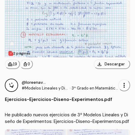
2 páginas
download
leaderboard
personal_bag
Descargar
19
0
@loreenavillalba
more_vert
#Modelos Lineales y Dis
·
3º Grado en Matemática
eño de Experimentos
s (US)
Ejercicios
-
Ejercicios-Diseno-Experimentos.pdf
He publicado nuevos ejercicios de 3º Modelos Lineales y Di
seño de Experimentos: Ejercicios-Diseno-Experimentos.pdf