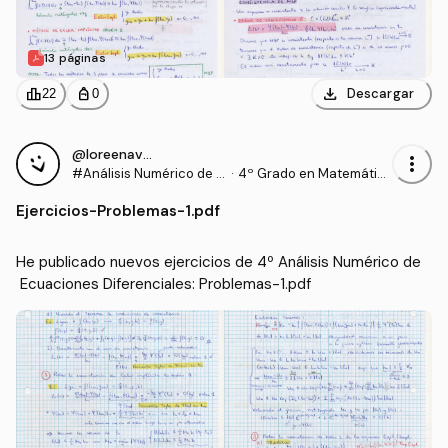
13 páginas
download
leaderboard
personal_bag
Descargar
22
0
@loreenavillalba
more_vert
#Análisis Numérico de E
·
4º Grado en Matemátic
cuaciones Diferenciales
as (US)
Ejercicios
-
Problemas-1.pdf
He publicado nuevos ejercicios de 4º Análisis Numérico de
 Ecuaciones Diferenciales: Problemas-1.pdf