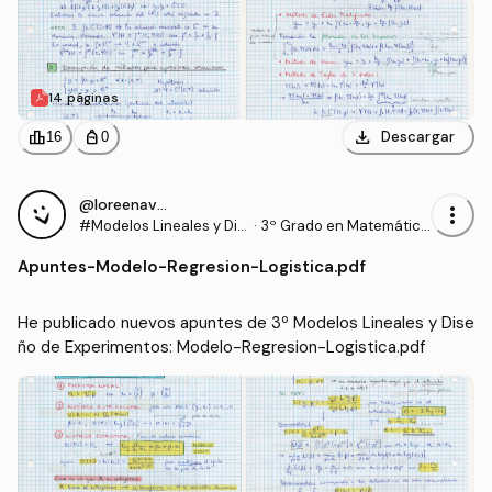
14 páginas
download
leaderboard
personal_bag
Descargar
16
0
@loreenavillalba
more_vert
#Modelos Lineales y Dis
·
3º Grado en Matemática
eño de Experimentos
s (US)
Apuntes
-
Modelo-Regresion-Logistica.pdf
He publicado nuevos apuntes de 3º Modelos Lineales y Dise
ño de Experimentos: Modelo-Regresion-Logistica.pdf