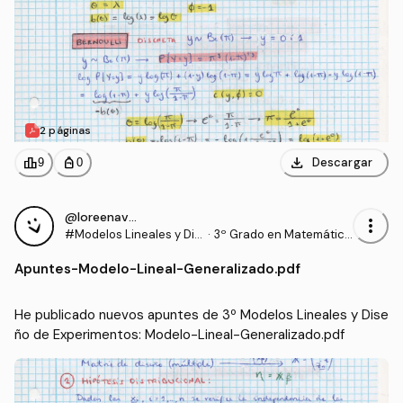
2 páginas
download
leaderboard
personal_bag
Descargar
9
0
@loreenavillalba
more_vert
#Modelos Lineales y Dis
·
3º Grado en Matemática
eño de Experimentos
s (US)
Apuntes
-
Modelo-Lineal-Generalizado.pdf
He publicado nuevos apuntes de 3º Modelos Lineales y Dise
ño de Experimentos: Modelo-Lineal-Generalizado.pdf