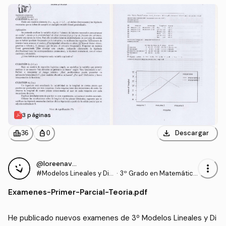
3 páginas
download
leaderboard
personal_bag
Descargar
36
0
@loreenavillalba
more_vert
#Modelos Lineales y Dis
·
3º Grado en Matemática
eño de Experimentos
s (US)
Examenes
-
Primer-Parcial-Teoria.pdf
He publicado nuevos examenes de 3º Modelos Lineales y Di