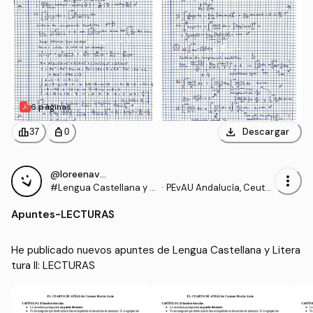
6 páginas
download
leaderboard
personal_bag
Descargar
37
0
@loreenavillalba
more_vert
#Lengua Castellana y Li
·
PEvAU Andalucía, Ceuta,
teratura II
Melilla y Centros en Marr
Apuntes
-
LECTURAS
uecos - Prueba de Acce
so a la Universidad
He publicado nuevos apuntes de Lengua Castellana y Litera
tura II: LECTURAS