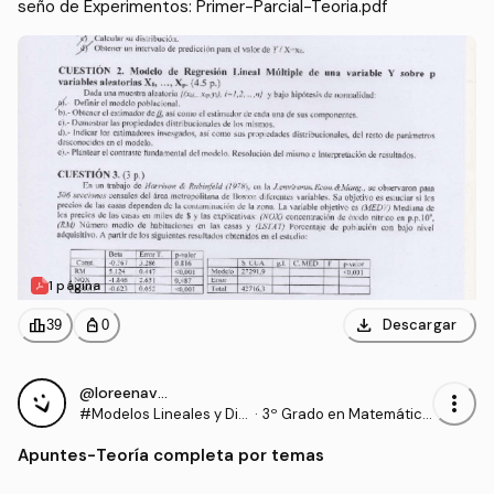
seño de Experimentos: Primer-Parcial-Teoria.pdf
1 página
download
leaderboard
personal_bag
Descargar
39
0
@loreenavillalba
more_vert
#Modelos Lineales y Dis
·
3º Grado en Matemática
eño de Experimentos
s (US)
Apuntes
-
Teoría completa por temas