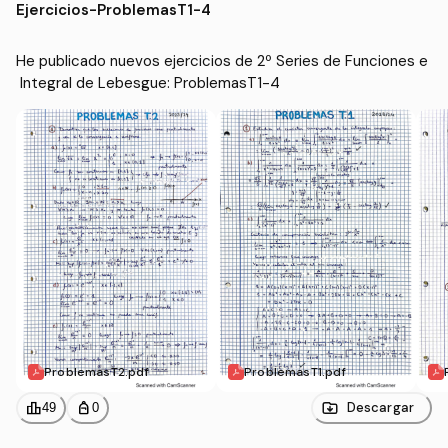
Ejercicios
-
ProblemasT1-4
He publicado nuevos ejercicios de 2º Series de Funciones e
 Integral de Lebesgue: ProblemasT1-4
ProblemasT2.pdf
ProblemasT1.pdf
leaderboard
personal_bag
Descargar
49
0