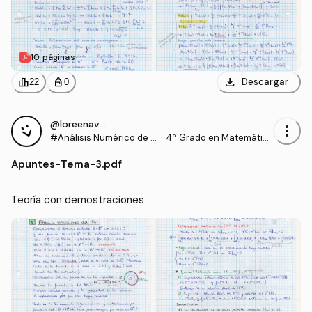
10 páginas
download
leaderboard
personal_bag
Descargar
22
0
@loreenavillalba
more_vert
#Análisis Numérico de E
·
4º Grado en Matemátic
cuaciones Diferenciales
as (US)
Apuntes
-
Tema-3.pdf
Teoría con demostraciones