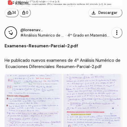
2 páginas
download
leaderboard
personal_bag
Descargar
34
0
@loreenavillalba
more_vert
#Análisis Numérico de E
·
4º Grado en Matemátic
cuaciones Diferenciales
as (US)
Examenes
-
Resumen-Parcial-2.pdf
He publicado nuevos examenes de 4º Análisis Numérico de
 Ecuaciones Diferenciales: Resumen-Parcial-2.pdf