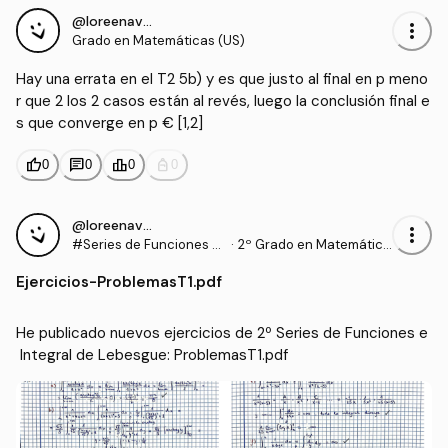
@loreenavillalba
more_vert
Grado en Matemáticas (US)
Hay una errata en el T2 5b) y es que justo al final en p meno
r que 2 los 2 casos están al revés, luego la conclusión final e
s que converge en p € [1,2]
thumb_up
chat
leaderboard
personal_bag
0
0
0
0
@loreenavillalba
more_vert
#Series de Funciones e I
·
2º Grado en Matemática
ntegral de Lebesgue
s (US)
Ejercicios
-
ProblemasT1.pdf
He publicado nuevos ejercicios de 2º Series de Funciones e
 Integral de Lebesgue: ProblemasT1.pdf