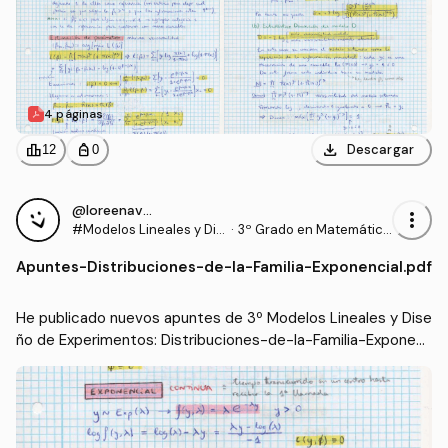
4 páginas
download
leaderboard
personal_bag
Descargar
12
0
@loreenavillalba
more_vert
#Modelos Lineales y Dis
·
3º Grado en Matemática
eño de Experimentos
s (US)
Apuntes
-
Distribuciones-de-la-Familia-Exponencial.pdf
He publicado nuevos apuntes de 3º Modelos Lineales y Dise
ño de Experimentos: Distribuciones-de-la-Familia-Exponen
cial.pdf