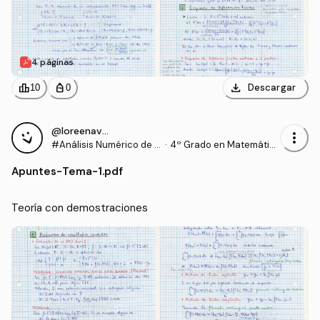
4 páginas
download
leaderboard
personal_bag
Descargar
10
0
@loreenavillalba
more_vert
#Análisis Numérico de E
·
4º Grado en Matemátic
cuaciones Diferenciales
as (US)
Apuntes
-
Tema-1.pdf
Teoría con demostraciones