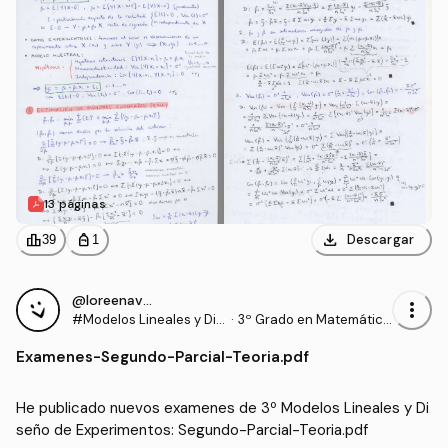
13 páginas
download
leaderboard
personal_bag
Descargar
39
1
@loreenavillalba
more_vert
#Modelos Lineales y Dis
·
3º Grado en Matemática
eño de Experimentos
s (US)
Examenes
-
Segundo-Parcial-Teoria.pdf
He publicado nuevos examenes de 3º Modelos Lineales y Di
seño de Experimentos: Segundo-Parcial-Teoria.pdf