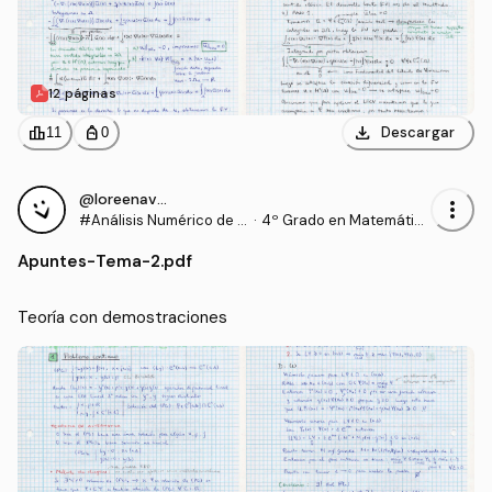
12 páginas
download
leaderboard
personal_bag
Descargar
11
0
@loreenavillalba
more_vert
#Análisis Numérico de E
·
4º Grado en Matemátic
cuaciones Diferenciales
as (US)
Apuntes
-
Tema-2.pdf
Teoría con demostraciones