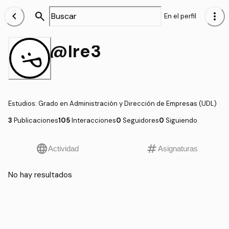
chevron_left
search
more_vert
En el perfil
@lre3_
Estudios
:
Grado en Administración y Dirección de Empresas (UDL)
3
Publicaciones
105
Interacciones
0
Seguidores
0
Siguiendo
language
tag
Actividad
Asignaturas
No hay resultados