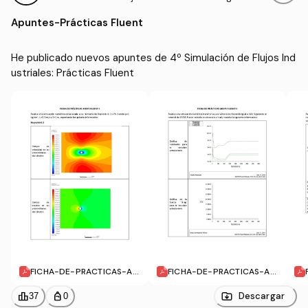
dustriales
Mecánica (UJAEN)
Apuntes
-
Prácticas Fluent
He publicado nuevos apuntes de 4º Simulación de Flujos Ind
ustriales: Prácticas Fluent
FICHA-DE-PRACTICAS-AN
FICHA-DE-PRACTICAS-AN
SYS-FLUENT-I.pdf
SYS-FLUENT-II.pdf
leaderboard
personal_bag
Descargar
37
0