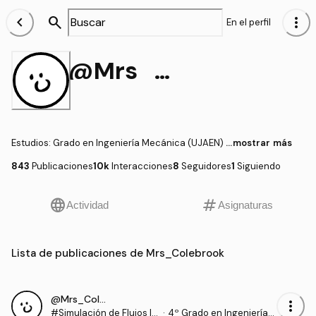
chevron_left
search
more_vert
En el perfil
@Mrs_Colebrook
Estudios
:
Grado en Ingeniería Mecánica (UJAEN)
...mostrar más
843
Publicaciones
10k
Interacciones
8
Seguidores
1
Siguiendo
language
tag
Actividad
Asignaturas
Lista de publicaciones de Mrs_Colebrook
@Mrs_Colebrook
more_vert
#Simulación de Flujos In
·
4º Grado en Ingeniería