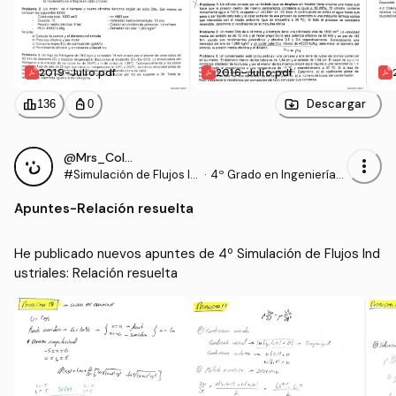
2019-Julio.pdf
2016-Julio.pdf
leaderboard
personal_bag
Descargar
136
0
@Mrs_Colebrook
more_vert
#Simulación de Flujos In
·
4º Grado en Ingeniería
dustriales
Mecánica (UJAEN)
Apuntes
-
Relación resuelta
He publicado nuevos apuntes de 4º Simulación de Flujos Ind
ustriales: Relación resuelta