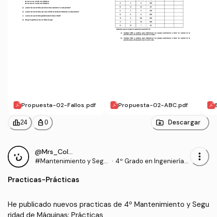
Propuesta-02-Fallos.pdf
Propuesta-02-ABC.pdf
leaderboard
personal_bag
Descargar
24
0
@Mrs_Colebrook
more_vert
#Mantenimiento y Segu
·
4º Grado en Ingeniería
ridad de Máquinas
Mecánica (UJAEN)
Practicas
-
Prácticas
He publicado nuevos practicas de 4º Mantenimiento y Segu
ridad de Máquinas: Prácticas