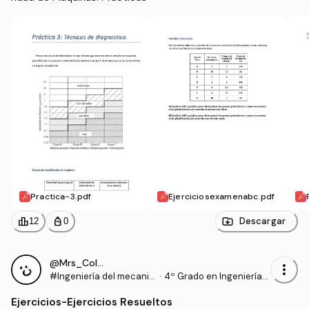
Practica-3.pdf
Ejerciciosexamenabc.pdf
leaderboard
personal_bag
Descargar
12
0
@Mrs_Colebrook
more_vert
#Ingeniería del mecaniz
·
4º Grado en Ingeniería
ado
Mecánica (UJAEN)
Ejercicios
-
Ejercicios Resueltos