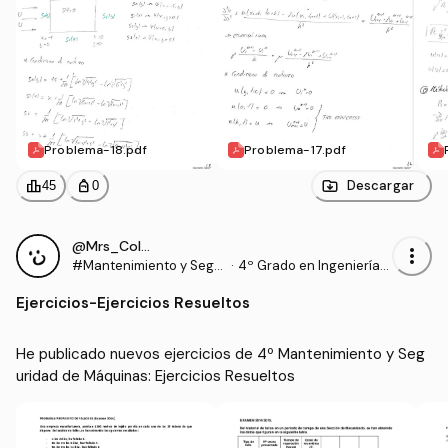
Problema-18.pdf
Problema-17.pdf
leaderboard
personal_bag
Descargar
45
0
@Mrs_Colebrook
more_vert
#Mantenimiento y Segu
·
4º Grado en Ingeniería
ridad de Máquinas
Mecánica (UJAEN)
Ejercicios
-
Ejercicios Resueltos
He publicado nuevos ejercicios de 4º Mantenimiento y Seg
uridad de Máquinas: Ejercicios Resueltos