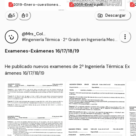
2019-Enero-cuestiones.p
2018-Enero.pdf
df
leaderboard
personal_bag
Descargar
5
0
@Mrs_Colebrook
more_vert
#Ingeniería Térmica
·
2º Grado en Ingeniería Mecá
nica (UJAEN)
Examenes
-
Exámenes 16/17/18/19
He publicado nuevos examenes de 2º Ingeniería Térmica: Ex
ámenes 16/17/18/19