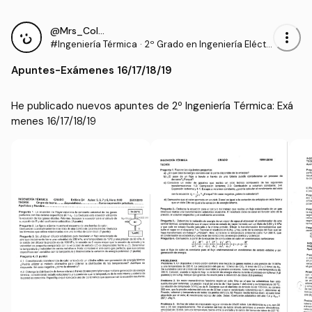
@Mrs_Colebrook
more_vert
#Ingeniería Térmica
·
2º Grado en Ingeniería Eléctri
ca (UJAEN)
Apuntes
-
Exámenes 16/17/18/19
He publicado nuevos apuntes de 2º Ingeniería Térmica: Exá
menes 16/17/18/19