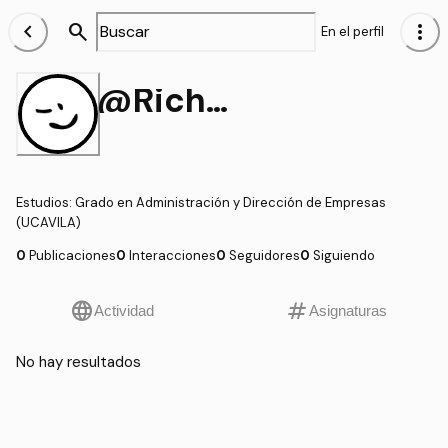
chevron_left
search
more_vert
En el perfil
@Richard_I__Recalde
Estudios
:
Grado en Administración y Dirección de Empresas
(UCAVILA)
0
Publicaciones
0
Interacciones
0
Seguidores
0
Siguiendo
language
tag
Actividad
Asignaturas
No hay resultados