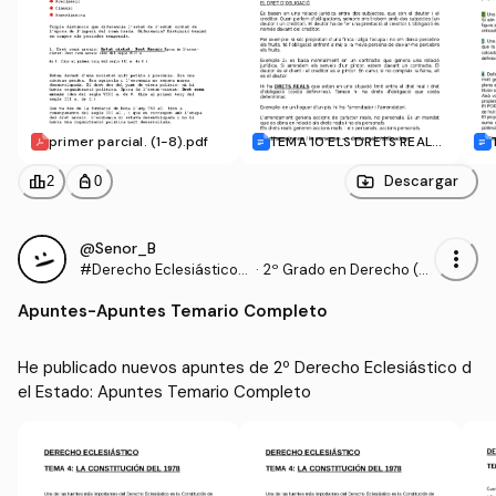
primer parcial. (1-8).pdf
TEMA 10 ELS DRETS REALS.
docx
leaderboard
personal_bag
Descargar
2
0
@Senor_B
more_vert
#Derecho Eclesiástico d
·
2º Grado en Derecho (U
el Estado
DL)
Apuntes
-
Apuntes Temario Completo
He publicado nuevos apuntes de 2º Derecho Eclesiástico d
el Estado: Apuntes Temario Completo