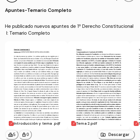
al I
DL)
Apuntes
-
Temario Completo
He publicado nuevos apuntes de 1º Derecho Constitucional
 I: Temario Completo
Introducción y tema .pdf
Tema 2.pdf
leaderboard
personal_bag
Descargar
5
0