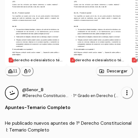
derecho eclesiaìstico te
derecho eclesiaìstico te
ma 4 PDF 2.pdf
ma 4 PDF 2.pdf
leaderboard
personal_bag
Descargar
11
0
@Senor_B
more_vert
#Derecho Constitucion
·
1º Grado en Derecho (U
al I
DL)
Apuntes
-
Temario Completo
He publicado nuevos apuntes de 1º Derecho Constitucional
 I: Temario Completo