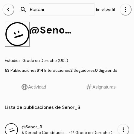
chevron_left
search
more_vert
En el perfil
@Senor_B
Estudios
:
Grado en Derecho (UDL)
53
Publicaciones
614
Interacciones
2
Seguidores
0
Siguiendo
language
tag
Actividad
Asignaturas
Lista de publicaciones de Senor_B
@Senor_B
more_vert
#Derecho Constitucion
·
1º Grado en Derecho (U