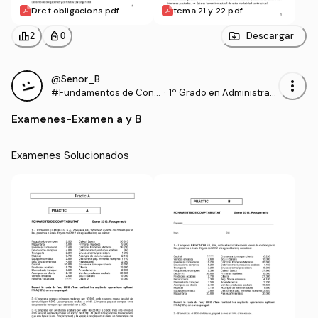
Dret obligacions.pdf
tema 21 y 22.pdf
leaderboard
personal_bag
Descargar
2
0
@Senor_B
more_vert
#Fundamentos de Cont
·
1º Grado en Administraci
abilidad
ón y Dirección de Empre
Examenes
-
Examen a y B
sas (UDL)
Examenes Solucionados