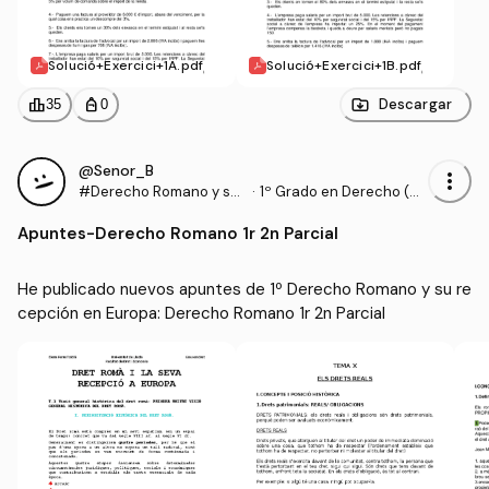
Solució+Exercici+1A.pdf
Solució+Exercici+1B.pdf
leaderboard
personal_bag
Descargar
35
0
@Senor_B
more_vert
#Derecho Romano y su
·
1º Grado en Derecho (U
recepción en Europa
DL)
Apuntes
-
Derecho Romano 1r 2n Parcial
He publicado nuevos apuntes de 1º Derecho Romano y su re
cepción en Europa: Derecho Romano 1r 2n Parcial