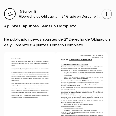
@Senor_B
more_vert
#Derecho de Obligacio
·
2º Grado en Derecho (U
nes y Contratos
DL)
Apuntes
-
Apuntes Temario Completo
He publicado nuevos apuntes de 2º Derecho de Obligacion
es y Contratos: Apuntes Temario Completo