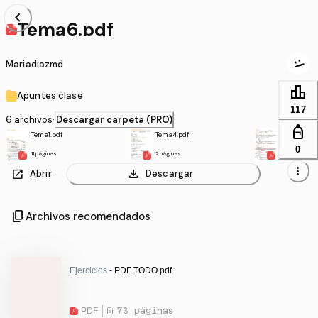
chevron_left
Tema6.pdf
Mariadiazmd
leaderboard
Apuntes clase
117
6 archivos
·
Descargar carpeta (PRO)
personal_bag
Tema1.pdf
Tema4.pdf
Tema2.pdf
0
11 páginas
2 páginas
6 páginas
more_vert
open_in_new
download
Abrir
Descargar
content_copy
Archivos recomendados
Ejercicios
- PDF TODO.pdf
PDF
73 páginas