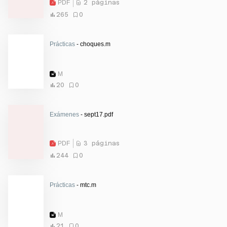
PDF
2 páginas
265
0
Prácticas
- choques.m
M
20
0
Exámenes
- sept17.pdf
PDF
3 páginas
244
0
Prácticas
- mtc.m
M
21
0