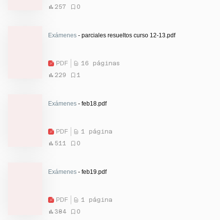
257
0
Exámenes
- parciales resueltos curso 12-13.pdf
PDF
16 páginas
229
1
Exámenes
- feb18.pdf
PDF
1 página
511
0
Exámenes
- feb19.pdf
PDF
1 página
384
0