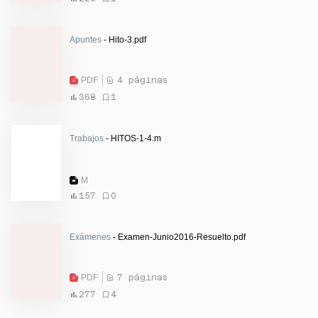
Apuntes
- Hito-3.pdf
PDF
4 páginas
368
1
Trabajos
- HITOS-1-4.m
M
157
0
Exámenes
- Examen-Junio2016-Resuelto.pdf
PDF
7 páginas
277
4