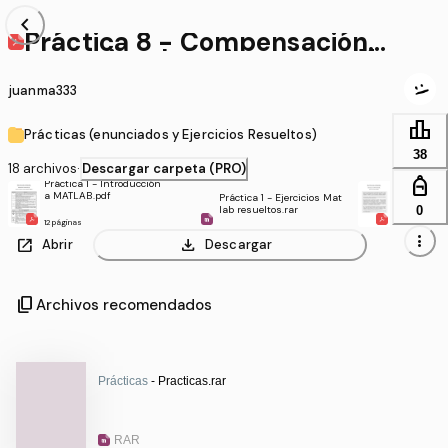
chevron_left
Práctica 8 - Compensación p
roporcional de sistemas.pdf
juanma333
leaderboard
Prácticas (enunciados y Ejercicios Resueltos)
38
18 archivos
·
Descargar carpeta (PRO)
personal_bag
Práctica 1 - Introducción
Práctica 2 
a MATLAB.pdf
ólico y tr
Práctica 1 - Ejercicios Mat
Laplace.pd
0
lab resueltos.rar
12 páginas
32 páginas
more_vert
open_in_new
download
Abrir
Descargar
content_copy
Archivos recomendados
Prácticas
- Practicas.rar
RAR