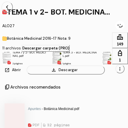
chevron_left
TEMA 1 y 2- BOT. MEDICINAL.
pdf
ALO27
leaderboard
Botánica Medicinal 2016-17 Nota: 9
149
11 archivos
·
Descargar carpeta (PRO)
personal_bag
TEMA 1 y 2- BOT. MEDICI
TEMA 3 - BOT. MEDICINA
TEMA 4 - 
NAL.pdf
L.pdf
L.pdf
1
2 páginas
1 página
2 páginas
more_vert
open_in_new
download
Abrir
Descargar
content_copy
Archivos recomendados
Apuntes
- Botánica Medicinal.pdf
PDF
32 páginas