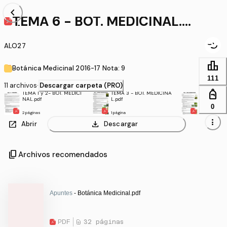
chevron_left
TEMA 6 - BOT. MEDICINAL.p
df
ALO27
leaderboard
Botánica Medicinal 2016-17 Nota: 9
111
11 archivos
·
Descargar carpeta (PRO)
personal_bag
TEMA 1 y 2- BOT. MEDICI
TEMA 3 - BOT. MEDICINA
TEMA 4 - 
NAL.pdf
L.pdf
L.pdf
0
2 páginas
1 página
2 páginas
more_vert
open_in_new
download
Abrir
Descargar
content_copy
Archivos recomendados
Apuntes
- Botánica Medicinal.pdf
PDF
32 páginas