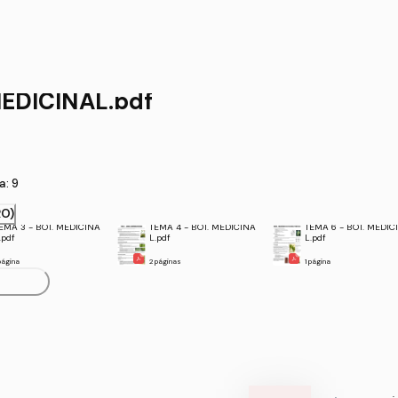
BOT MEDICINAL.pdf
 2016-17 Nota: 9
RO)
EMA 3 - BOT. MEDICINA
TEMA 4 - BOT. MEDICINA
TEMA 6 - BOT. MEDIC
.pdf
L.pdf
L.pdf
 página
2 páginas
1 página