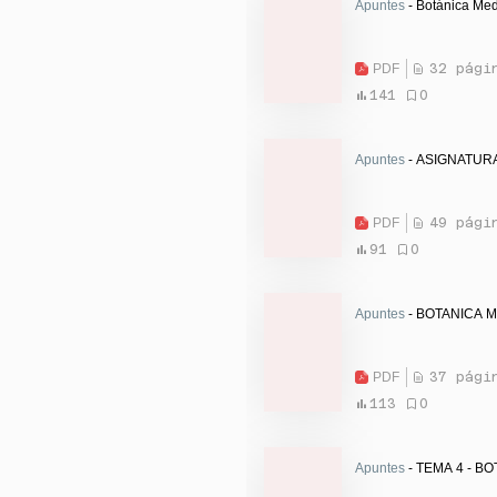
Apuntes
- Botánica Med
PDF
32 pági
141
0
Apuntes
- ASIGNATUR
PDF
49 pági
91
0
Apuntes
- BOTANICA M
PDF
37 pági
113
0
Apuntes
- TEMA 4 - BO