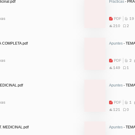
icinal.pdf
Prácticas
- PRÁ
nas
PDF
19
210
2
A COMPLETA.pdf
Apuntes
- TEMA
nas
PDF
2 
149
1
EDICINAL.pdf
Apuntes
- TEMA
nas
PDF
1 
121
0
T. MEDICINAL.pdf
Apuntes
- TEMA