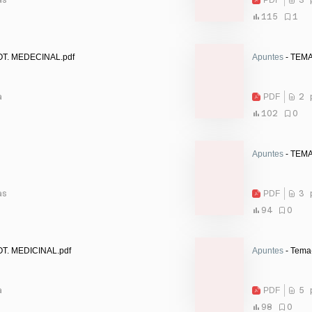
115
1
OT. MEDECINAL.pdf
Apuntes
a
PDF
2 
102
0
Apuntes
- TEMA
as
PDF
3 
94
0
OT. MEDICINAL.pdf
Apuntes
- Tema
a
PDF
5 
98
0