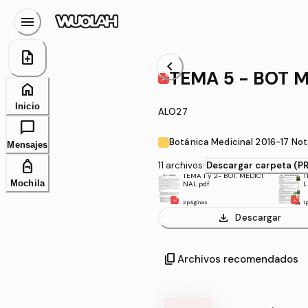
menu
note_add
chevron_left
TEMA 5 - 
home
Inicio
ALO27
chat_bubble
Botánica Medicinal
Mensajes
personal_bag
11 archivos
·
Descargar carpeta (P
TEMA 1 y 2- BOT. MEDICI
T
Mochila
NAL.pdf
L
2 páginas
1
download
Descargar
content_copy
Archivos recomendados