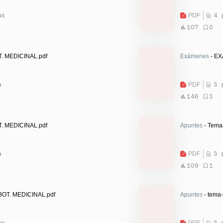
as
PDF
4 
107
0
T. MEDICINAL.pdf
Exámenes
- EX
a
PDF
3 
146
3
T. MEDICINAL.pdf
Apuntes
- Tema
a
PDF
3 
109
1
 BOT. MEDICINAL.pdf
Apuntes
- tema-
as
PDF
3 