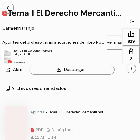
chevron_left
Tema 1 El Derecho Mercantil
(pdf).pdf
CarmenNaranjo
leaderboard
819
Apuntes del profesor, más anotaciones del libro Noci
ver más
ones de Derecho Mercantil
personal_bag
Tema 1 El Derecho Mercan
til (pdf).pdf
2
4 páginas
more_vert
open_in_new
download
Abrir
Descargar
content_copy
Archivos recomendados
Apuntes
- Tema 1 El Derecho Mercantil.pdf
PDF
3 páginas
1271
14