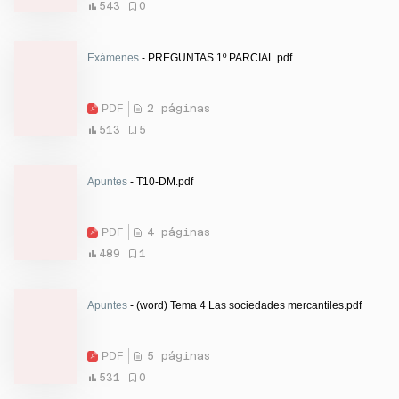
543
0
Exámenes
- PREGUNTAS 1º PARCIAL.pdf
PDF
2 páginas
513
5
Apuntes
- T10-DM.pdf
PDF
4 páginas
489
1
Apuntes
- (word) Tema 4 Las sociedades mercantiles.pdf
PDF
5 páginas
531
0