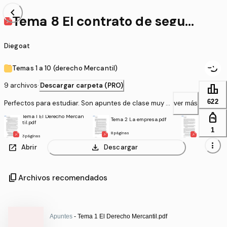
chevron_left
Tema 8 El contrato de segur
o.pdf
Diegoat
Temas 1 a 10 (derecho Mercantil)
9 archivos
·
Descargar carpeta (PRO)
leaderboard
622
Perfectos para estudiar. Son apuntes de clase muy c
ver más
ompletos
personal_bag
Tema 1 El Derecho Mercan
Tema 2 La empresa.pdf
Tema 3 El 
til.pdf
1
8 páginas
11 páginas
3 páginas
more_vert
open_in_new
download
Abrir
Descargar
content_copy
Archivos recomendados
Apuntes
- Tema 1 El Derecho Mercantil.pdf