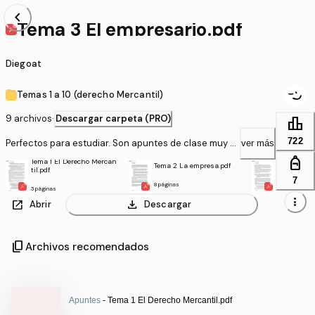
chevron_left
Tema 3 El empresario.pdf
Diegoat
Temas 1 a 10 (derecho Mercantil)
9 archivos
·
Descargar carpeta (PRO)
leaderboard
722
Perfectos para estudiar. Son apuntes de clase muy c
ver más
ompletos
personal_bag
Tema 1 El Derecho Mercan
Tema 2 La empresa.pdf
Tema 3 El 
til.pdf
7
8 páginas
11 páginas
3 páginas
more_vert
open_in_new
download
Abrir
Descargar
content_copy
Archivos recomendados
Apuntes
- Tema 1 El Derecho Mercantil.pdf