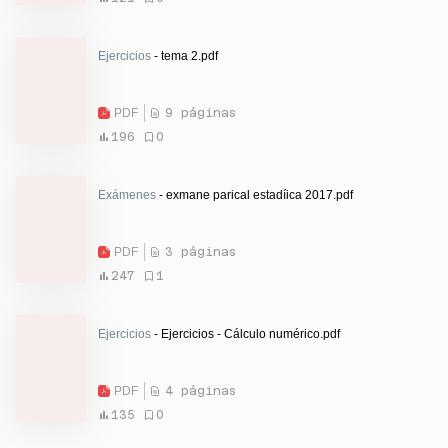
Ejercicios
- tema 2.pdf
PDF
9 páginas
196
0
Exámenes
- exmane parical estadíica 2017.pdf
PDF
3 páginas
247
1
Ejercicios
- Ejercicios - Cálculo numérico.pdf
PDF
4 páginas
135
0