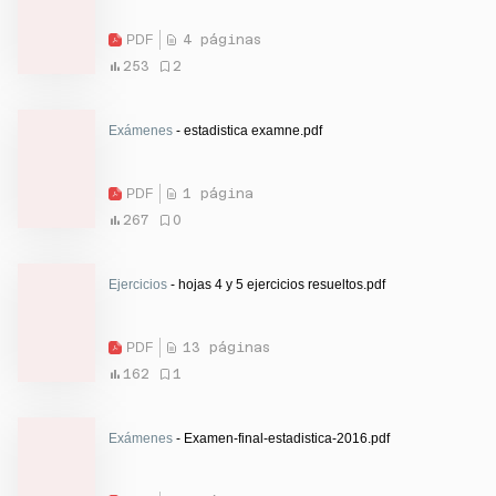
PDF
4 páginas
253
2
Exámenes
- estadistica examne.pdf
PDF
1 página
267
0
Ejercicios
- hojas 4 y 5 ejercicios resueltos.pdf
PDF
13 páginas
162
1
Exámenes
- Examen-final-estadistica-2016.pdf