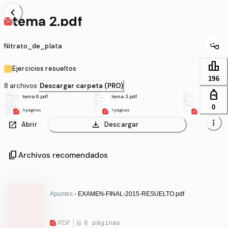
chevron_left
tema 2.pdf
Nitrato_de_plata
leaderboard
Ejercicios resueltos
196
8 archivos
·
Descargar carpeta (PRO)
personal_bag
tema 6.pdf
tema 3.pdf
tema 4.pdf
0
5 páginas
7 páginas
11 páginas
more_vert
open_in_new
download
Abrir
Descargar
content_copy
Archivos recomendados
Apuntes
- EXAMEN-FINAL-2015-RESUELTO.pdf
PDF
6 páginas