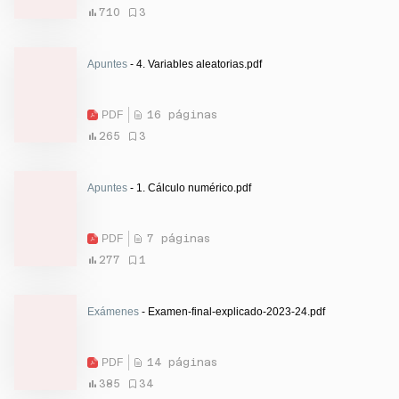
710
3
Apuntes
- 4. Variables aleatorias.pdf
PDF
16 páginas
265
3
Apuntes
- 1. Cálculo numérico.pdf
PDF
7 páginas
277
1
Exámenes
- Examen-final-explicado-2023-24.pdf
PDF
14 páginas
385
34