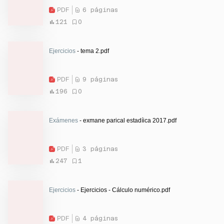
PDF
6 páginas
121
0
Ejercicios
- tema 2.pdf
PDF
9 páginas
196
0
Exámenes
- exmane parical estadíica 2017.pdf
PDF
3 páginas
247
1
Ejercicios
- Ejercicios - Cálculo numérico.pdf
PDF
4 páginas