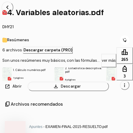
chevron_left
4. Variables aleatorias.pdf
DHY21
Resúmenes
6 archivos
·
Descargar carpeta (PRO)
leaderboard
265
Son unos resúmenes muy básicos, con las fórmulas y
ver más
con ejercicios de clase resueltos al final de cada te
personal_bag
2. Estadística descriptiva.
3. Combina
1. Cálculo numérico.pdf
ma.
pdf
lidad.pdf
3
7 páginas
8 páginas
9 páginas
more_vert
open_in_new
download
Abrir
Descargar
content_copy
Archivos recomendados
Apuntes
- EXAMEN-FINAL-2015-RESUELTO.pdf