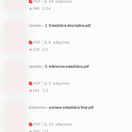
PDF
14 páginas
385
34
Apuntes
- 2. Estadística descriptiva.pdf
PDF
8 páginas
236
1
Apuntes
- 5. Inferencia estadística.pdf
PDF
5 páginas
261
2
Exámenes
- exmane estadística final.pdf
PDF
10 páginas
395
3