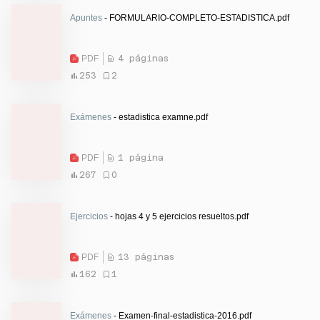
Apuntes
- FORMULARIO-COMPLETO-ESTADISTICA.pdf
PDF
4 páginas
253
2
Exámenes
- estadistica examne.pdf
PDF
1 página
267
0
Ejercicios
- hojas 4 y 5 ejercicios resueltos.pdf
PDF
13 páginas
162
1
Exámenes
- Examen-final-estadistica-2016.pdf