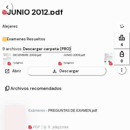
chevron_left
JUNIO 2012.pdf
Alejerez
leaderboard
Examenes Resueltos
4
9 archivos
·
Descargar carpeta (PRO)
personal_bag
DICIEMBRE 2009.pdf
JUNIO 2009.pdf
JUNIO 2010
0
7 páginas
9 páginas
8 páginas
more_vert
open_in_new
download
Abrir
Descargar
content_copy
Archivos recomendados
Exámenes
- PREGUNTAS DE EXAMEN.pdf
PDF
3 páginas